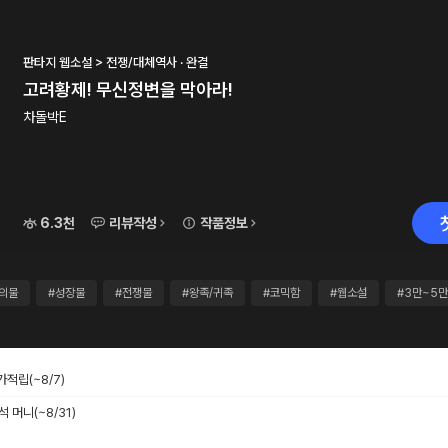
판타지 웹소설 > 전쟁/대체역사 · 완결
고려황제! 무신정변을 막아라!
차돌박E
6.3천
리뷰작성
작품정보
의물
#성장물
#전쟁물
#왕족/귀족
#코믹함
#웹소설
#3만~5
추가적립
(~8/7)
출석 머니
(~8/31)