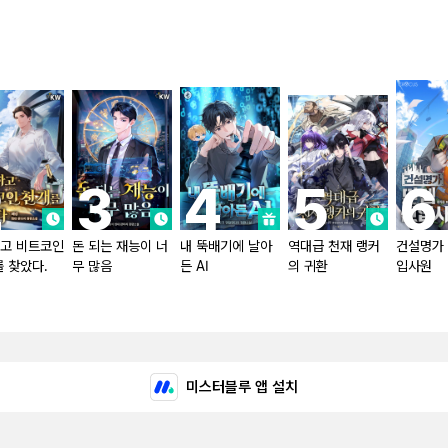
고 비트코인
돈 되는 재능이 너
내 뚝배기에 날아
역대급 천재 랭커
건설명가 
를 찾았다.
무 많음
든 AI
의 귀환
입사원
미스터블루 앱 설치