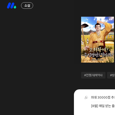
소설
#전쟁/대체역사
#빙
최대 30000점 
[8월] 매일 받는 