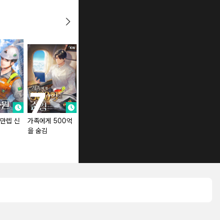
만렙 신
가족에게 500억
이혼 후 역대급 로
빌보드 1위 프로듀
을 숨김
또 당첨
서인 줄 모르고 기
획사에서 쫓겨남