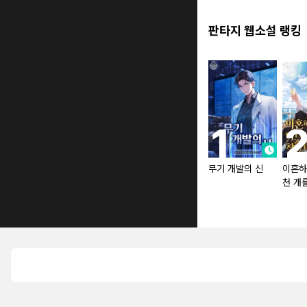
판타지 웹소설 랭킹
무기 개발의 신
이혼하
천 개