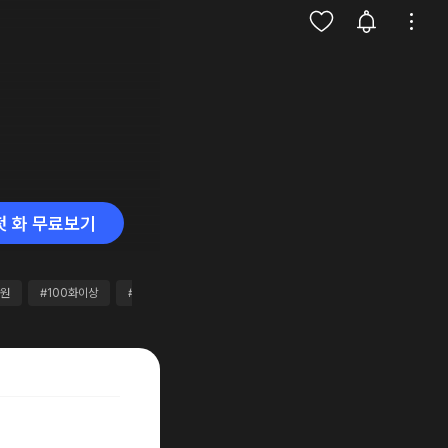
첫 화 무료보기
만원
#100화이상
#무료10개이상
#완결