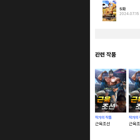
5화
2024.07.15
관련 작품
작가의 작품
작가의 
근육조선
근육조