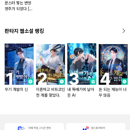
몬스터 찢는 변방
영주가 되었다 [단
행본]
판타지 웹소설 랭킹
무기 개발의 신
이혼하고 비트코인
내 뚝배기에 날아
돈 되는 재능이 너
천 개를 찾았다.
든 AI
무 많음
10배 적립, 2시간 먼저
원스토어에서