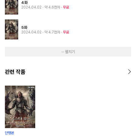
4화
2024.04.02
· 약 4.6천자
무료
5화
2024.04.02
· 약 4.7천자
무료
··· 펼치기
관련 작품
단행본