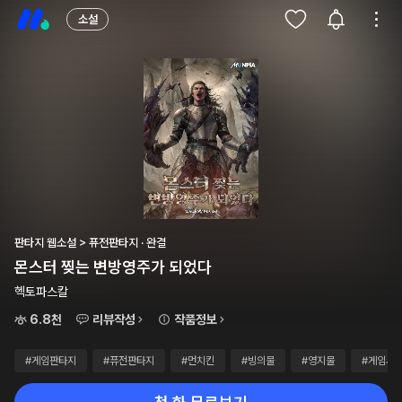
소설
판타지 웹소설 > 퓨전판타지 · 완결
몬스터 찢는 변방영주가 되었다
헥토파스칼
6.8천
리뷰작성
작품정보
#게임판타지
#퓨전판타지
#먼치킨
#빙의물
#영지물
#게임시