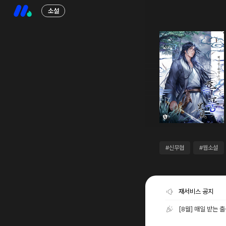
소설
#신무협
#웹소설
재서비스 공지
[8월] 매일 받는 