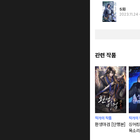
5화
2023.11.24
관련 작품
작가의 작품
작가의 
환생마검 [단행본]
싱어킹 
목소리