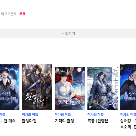
· 약 3.9천자
무료
··· 펼치기
작품
작가의 작품
작가의 작품
작가의 작품
작가의 작
: 천 개의
환생마검
기적의 환생
흑풍 [단행본]
싱어킹 :
목소리 [