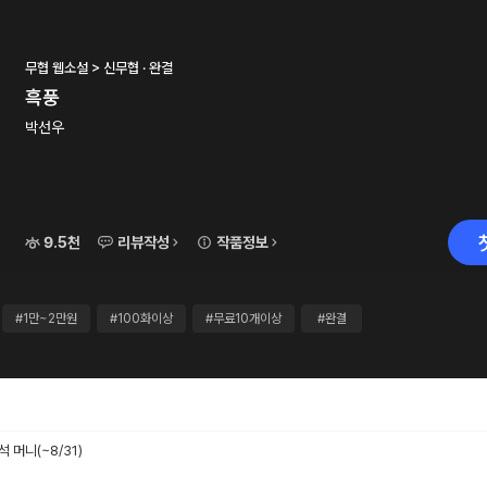
무협 웹소설 > 신무협 · 완결
흑풍
박선우
9.5천
리뷰작성
작품정보
#1만~2만원
#100화이상
#무료10개이상
#완결
출석 머니
(~8/31)