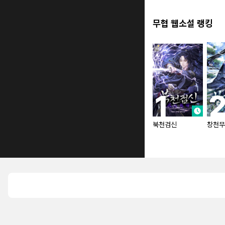
무협 웹소설 랭킹
북천검신
창천무