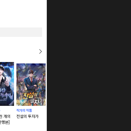
품
작가의 작품
작가의 작품
작가의 작품
작가의 작품
 천 개의
전설의 투자가
마제의 신화 [단행
전설의 투자가 [단
풍운사일 [
단행본]
본]
행본]