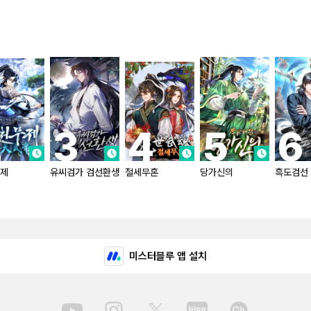
제
유씨검가 검선환생
절세무혼
당가신의
흑도검선
미스터블루 앱 설치