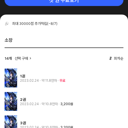
첫 권 무료보기
최대 30000점 추가적립
(~8/7)
소장
14개
선택 구매
회차순
1권
2023.02.24
· 약 11.8만자
무료
2권
2023.02.24
· 약 10.8만자
3,200원
3권
2023.02.24
· 약 10.6만자
3,200원