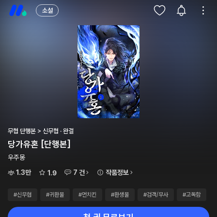
소설
무협 단행본 > 신무협 · 완결
당가유혼 [단행본]
우주몽
1.3만
7 건
작품정보
1.9
#신무협
#귀환물
#먼치킨
#환생물
#검객/무사
#고독함