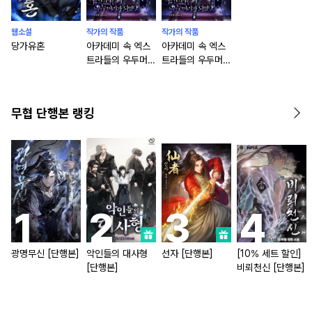
웹소설
작가의 작품
작가의 작품
당가유혼
아카데미 속 엑스
아카데미 속 엑스
트라들의 우두머리
트라들의 우두머리
가 되었다
가 되었다 [단행
본]
무협 단행본 랭킹
광명무신 [단행본]
악인들의 대사형
선자 [단행본]
[10% 세트 할인]
[단행본]
비뢰천신 [단행본]