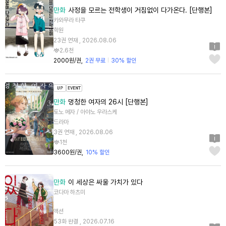
만화
사정을 모르는 전학생이 거침없이 다가온다. [단행본]
카와무라 타쿠
학원
23권 연재 , 2026.08.06
2.6천
2000원/권
2권 무료
30% 할인
만화
멍청한 여자의 26시 [단행본]
토노 메자 / 아야노 우라스케
드라마
3권 연재 , 2026.08.06
1천
3600원/권
10% 할인
만화
이 세상은 싸울 가치가 있다
코다마 하츠미
액션
53화 완결 , 2026.07.16