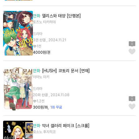
만화
앨리스와 태양 [단행본]
토츠노 타카히데
드라마
3권 완결 , 2024.11.21
1천
4000원/권
만화
[HUSH] 코토리 문서 [연재]
아마노 미키
드라마
20화 완결 , 2024.11.08
1.2천
300원/화
1화 무료
만화
악녀 갤러리 페이크 [스크롤]
호소노 후지히코