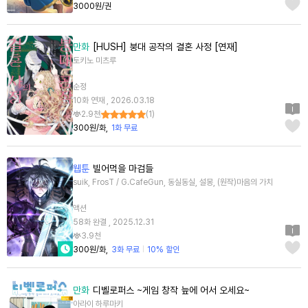
3000원/권
만화
[HUSH] 붕대 공작의 결혼 사정 [연재]
토키노 미츠루
순정
10화 연재 , 2026.03.18
2.9천
(
1
)
300원/화
1화 무료
웹툰
빌어먹을 마검들
suik, FrosT / G.CafeGun, 동실동실, 설몽, (원작)마음의 가치
액션
58화 완결 , 2025.12.31
3.9천
300원/화
3화 무료
10% 할인
만화
디벨로퍼스 ~게임 창작 늪에 어서 오세요~
아라이 하루마키