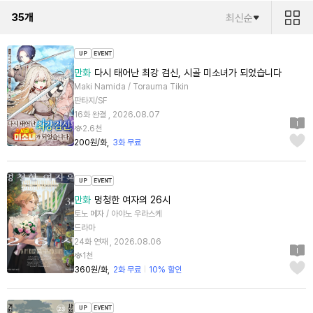
35
개
최신순
만화
다시 태어난 최강 검신, 시골 미소녀가 되었습니다
Maki Namida / Torauma Tikin
판타지/SF
16화 완결 , 2026.08.07
2.6천
200원/화
3화 무료
만화
멍청한 여자의 26시
토노 메자 / 아야노 우라스케
드라마
24화 연재 , 2026.08.06
1천
360원/화
2화 무료
10% 할인