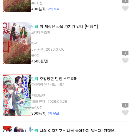
1.6천
400원/화
2화 무료
만화
이 세상은 싸울 가치가 있다 [단행본]
코다마 하츠미
액션
5권 완결 , 2026.07.16
1천
4500원/권
만화
추방당한 던전 스트리머
이리아이 유 / 세토 나츠키
판타지/SF
16화 연재 , 2026.06.26
1.6천
300원/화
1화 무료
만화
나의 여자친구는 나를 좋아하지 않는다 [단행본]