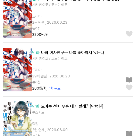
시키 케이코 / 코노미 에코
드라마
2권 완결 , 2026.06.23
1천
2200원/권
만화
나의 여자친구는 나를 좋아하지 않는다
시키 케이코 / 코노미 에코
드라마
29화 완결 , 2026.06.23
1천
200원/화
1화 무료
만화
토바쿠 선배 무슨 내기 할래? [단행본]
쿠즈시로
학원
2권 연재 , 2026.06.09