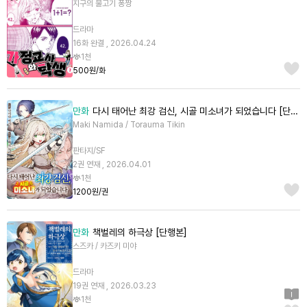
지구의 물고기 퐁짱
드라마
16화 완결 , 2026.04.24
1천
500원/화
만화
다시 태어난 최강 검신, 시골 미소녀가 되었습니다 [단행본]
Maki Namida / Torauma Tikin
판타지/SF
2권 연재 , 2026.04.01
1천
1200원/권
만화
책벌레의 하극상 [단행본]
스즈카 / 카즈키 미야
드라마
19권 연재 , 2026.03.23
1천