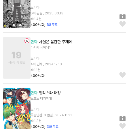
드라마
6화 완결 , 2025.03.13
1.4천
400원/화
1화 무료
만화
사실은 음란한 주제에
마사키 세이메이
드라마
4화 연재 , 2024.12.10
1.1천
400원/화
만화
앨리스와 태양
토츠노 타카히데
드라마
특별단편-3 완결 , 2024.11.21
1.3천
400원/화
3화 무료