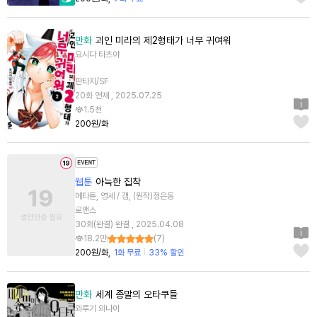
만화
괴인 미라의 제2형태가 너무 귀여워
요시다 타츠야
판타지/SF
20화 연재 , 2025.07.25
1.5천
200원/화
웹툰
아늑한 집착
메타툰, 영세 / 갬, (원작)정은동
로맨스
30화(완결) 완결 , 2025.04.08
18.2만
(
7
)
200원/화
1화 무료
33% 할인
만화
세계 종말의 오타쿠들
와루기 와나이