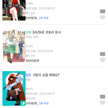
드라마
18화 완결 , 2024.08.22
1.3천
200원/화
2화 무료
만화
[HUSH] 코토리 문서
아마노 미키
드라마
3권 완결 , 2024.08.19
1.7천
3000원/권
웹툰
구원자 요즘 뭐해요?
판톰
판타지
82화 완결 , 2024.06.17
4.8천
200원/화
3화 무료