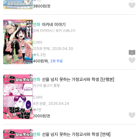
1천
3800원/권
만화
아카네 이야기
모에 타카마사 / 유키 스에나가
드라마
125화 연재 , 2026.04.30
5.3천
400원/화
2화 무료
만화
선을 넘지 못하는 가정교사와 학생 [단행본]
지구의 물고기 퐁짱
드라마
4권 완결 , 2026.04.24
1천
2000원/권
만화
선을 넘지 못하는 가정교사와 학생 [연재]