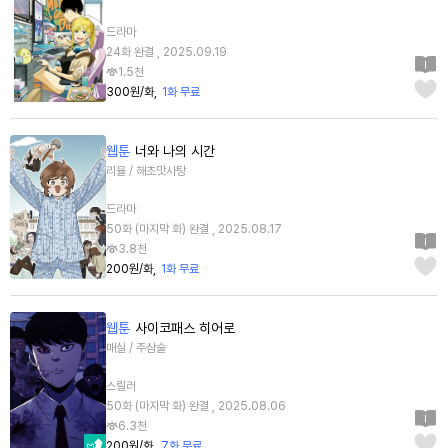
드라마
24화 완결 , 2025.09.19
1.5천
300원/화
1화 무료
웹툰
너와 나의 시간
리율 / 해초맛사탕
드라마
50화 (마지막 화) 완결 , 2025.08.17
3.8천
200원/화
1화 무료
웹툰
사이코패스 히어로
매실 / 주삼술
스릴러
50화 (마지막 화) 완결 , 2025.08.06
6.3천
200원/화
7화 무료