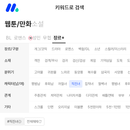
미스터블루
키워드로 검색
웹툰/만화
소설
BL
로맨스
성인
무협
장르+
장르/구분
개그/코믹
드라마
로맨스
백합/GL
소년
스릴러/미스터리
소재
객잔
검객/무사
검귀
검신/검성
게임
기억상실
도둑
도
분위기
고어물
귀환물
느와르
동양풍
복수물
삼국지
서양풍
캐릭터(남/여)
집착남
철벽남
평범남
후회남
까칠녀
직진녀
집착녀
철벽녀
평범녀
후
관계
주종관계
계약관계
나이차커플
다각관계
배틀연애
부부
기타
스크롤
단편
오리지널
미블뿐
5천원이하
5천~1만원
1
#직진녀
전체해제