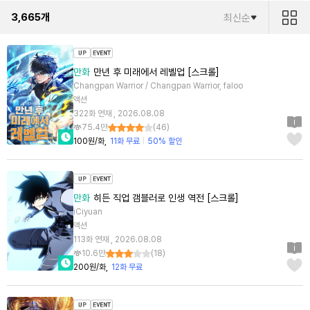
3,665
개
최신순
만화
만년 후 미래에서 레벨업 [스크롤]
Changpan Warrior / Changpan Warrior, faloo
액션
322화 연재 , 2026.08.08
75.4만
(
46
)
100원/화
11화 무료
50% 할인
만화
히든 직업 갬블러로 인생 역전 [스크롤]
iCiyuan
액션
113화 연재 , 2026.08.08
10.6만
(
18
)
200원/화
12화 무료