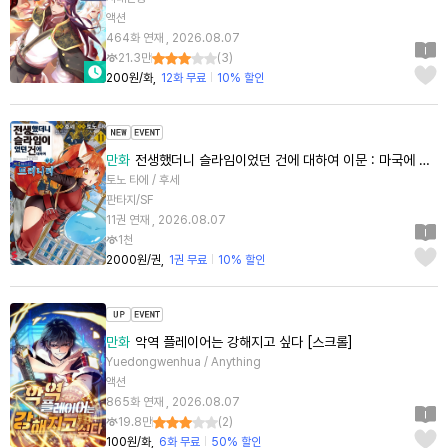
액션
464화 연재 , 2026.08.07
21.3만
(
3
)
200원/화
12화 무료
10% 할인
만화
전생했더니 슬라임이었던 건에 대하여 이문 : 마국에 사는 트리니티 [단행본]
토노 타에 / 후세
판타지/SF
11권 연재 , 2026.08.07
1천
2000원/권
1권 무료
10% 할인
만화
악역 플레이어는 강해지고 싶다 [스크롤]
Yuedongwenhua / Anything
액션
865화 연재 , 2026.08.07
19.8만
(
2
)
100원/화
6화 무료
50% 할인