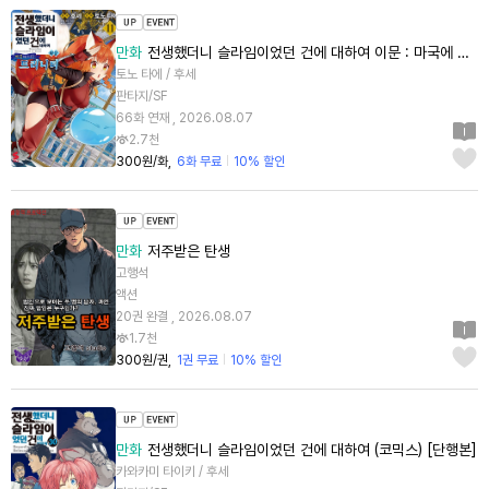
만화
전생했더니 슬라임이었던 건에 대하여 이문 : 마국에 사는 트리니티
토노 타에 / 후세
판타지/SF
66화 연재 , 2026.08.07
2.7천
300원/화
6화 무료
10% 할인
만화
저주받은 탄생
고행석
액션
20권 완결 , 2026.08.07
1.7천
300원/권
1권 무료
10% 할인
만화
전생했더니 슬라임이었던 건에 대하여 (코믹스) [단행본]
카와카미 타이키 / 후세