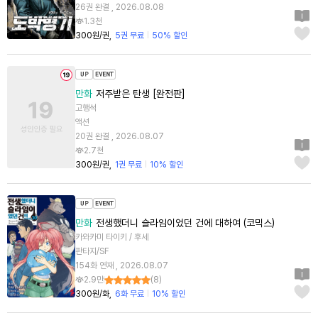
26권 완결 , 2026.08.08
1.3천
300원/권
5권 무료
50% 할인
만화
저주받은 탄생 [완전판]
고행석
액션
20권 완결 , 2026.08.07
2.7천
300원/권
1권 무료
10% 할인
만화
전생했더니 슬라임이었던 건에 대하여 (코믹스)
카와카미 타이키 / 후세
판타지/SF
154화 연재 , 2026.08.07
2.9만
(
8
)
300원/화
6화 무료
10% 할인