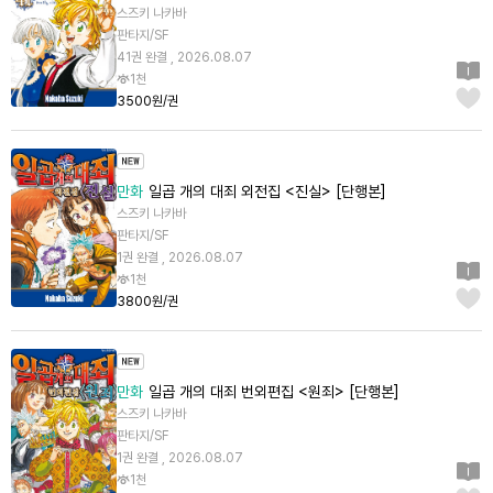
스즈키 나카바
판타지/SF
41권 완결 , 2026.08.07
1천
3500원/권
만화
일곱 개의 대죄 외전집 <진실> [단행본]
스즈키 나카바
판타지/SF
1권 완결 , 2026.08.07
1천
3800원/권
만화
일곱 개의 대죄 번외편집 <원죄> [단행본]
스즈키 나카바
판타지/SF
1권 완결 , 2026.08.07
1천