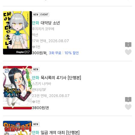
만화
대악당 소년
후지치카 코우메
액션
17화 연재 , 2026.08.07
1천
300원/화
3화 무료
10% 할인
만화
묵시록의 4기사 [단행본]
스즈키 나카바
판타지/SF
23권 연재 , 2026.08.07
1천
3800원/권
만화
일곱 개의 대죄 [단행본]