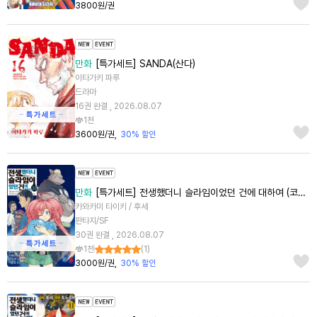
3800원/권
만화
[특가세트] SANDA(산다)
이타가키 파루
드라마
16권 완결 , 2026.08.07
1천
3600원/권
30% 할인
만화
[특가세트] 전생했더니 슬라임이었던 건에 대하여 (코믹스)
카와카미 타이키 / 후세
판타지/SF
30권 완결 , 2026.08.07
1천
(
1
)
3000원/권
30% 할인