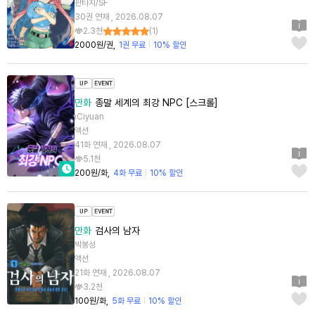
판타지/SF
30권 연재 , 2026.08.07
2.3천
(
1
)
2000원/권
1권 무료
10% 할인
만화
종말 세계의 최강 NPC [스크롤]
iCiyuan
액션
41화 연재 , 2026.08.07
5.1천
200원/화
4화 무료
10% 할인
만화
검사의 남자
박봉성
액션
21화 연재 , 2026.08.07
3.2천
100원/화
5화 무료
10% 할인