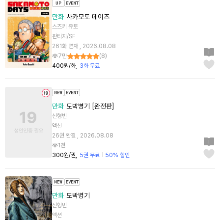
만화
사카모토 데이즈
스즈키 유토
판타지/SF
261화 연재 , 2026.08.08
7만
(
8
)
400원/화
3화 무료
만화
도박병기 [완전판]
신형빈
액션
26권 완결 , 2026.08.08
1천
300원/권
5권 무료
50% 할인
만화
도박병기
신형빈
액션