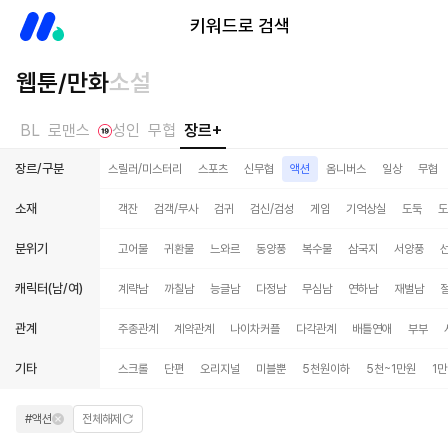
미스터블루
키워드로 검색
웹툰/만화
소설
BL
로맨스
성인
무협
장르+
장르/구분
스
백합/GL
소년
스릴러/미스터리
스포츠
신무협
액션
옴니버스
일상
무협
소재
객잔
검객/무사
검귀
검신/검성
게임
기억상실
도둑
도
분위기
고어물
귀환물
느와르
동양풍
복수물
삼국지
서양풍
캐릭터(남/여)
계략남
까칠남
능글남
다정남
무심남
연하남
재벌남
관계
주종관계
계약관계
나이차커플
다각관계
배틀연애
부부
기타
스크롤
단편
오리지널
미블뿐
5천원이하
5천~1만원
1
#액션
전체해제