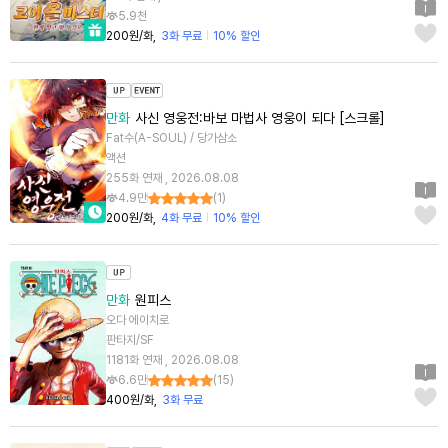
5.9천
200원/화
3화 무료
10% 할인
만화
사신 영웅전:바보 마법사 영웅이 되다 [스크롤]
Fat수(A-SOUL) / 당가삼소
액션
255화 연재 , 2026.08.08
4.9만
(
1
)
200원/화
4화 무료
10% 할인
만화
원피스
오다 에이치로
판타지/SF
1181화 연재 , 2026.08.08
6.6만
(
15
)
400원/화
3화 무료