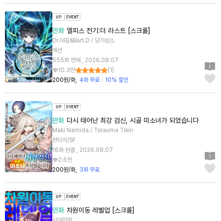
만화
엘피스 전기:더 라스트 [스크롤]
Dr.대길&Bart.D / 당가삼소
액션
555화 연재 , 2026.08.07
10.3만
(
1
)
200원/화
4화 무료
10% 할인
만화
다시 태어난 최강 검신, 시골 미소녀가 되었습니다
Maki Namida / Torauma Tikin
판타지/SF
16화 완결 , 2026.08.07
2.6천
200원/화
3화 무료
만화
차원이동 레벨업 [스크롤]
시대만왕