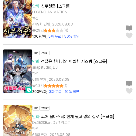
만화
신무천존 [스크롤]
LEGEND ANIMATION
액션
449화 연재 , 2026.08.08
29만
(
4
)
100원/화
5화 무료
50% 할인
만화
점잖은 헌터님의 아찔한 시스템 [스크롤]
snapstudio, L.J
액션
61화 연재 , 2026.08.08
1.2만
(
1
)
200원/화
3화 무료
10% 할인
만화
코어 올마스터: 한계 찢고 왕의 길로 [스크롤]
Dr.대길&Bart.D / 천잠토두
액션
66화 연재 , 2026.08.08