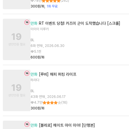
78만
(
262
)
300원/화
1화 무료
만화
RT 이벤트 당첨! 카즈미 군이 도착했습니다 [스크롤]
이이이 이루카
BL
6화 연재 , 2026.06.30
5.1천
600원/화
만화
[루비] 해피 퍼킹 라이프
하라다
BL
43화 연재 , 2026.06.17
4.7만
(
16
)
300원/화
만화
[볼레로] 헤이트 마이 미아! [단행본]