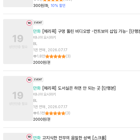
300원/화
10% 할인
만화
[체리콕] 구멍 뚫린 비디오방 -컨트보이 삽입 가능- [단행
테니야 요시와키
BL
1권 연재 , 2026.07.17
1.8만
(
3
)
2000원/권
만화
[체리콕] 도서실은 하면 안 되는 곳 [단행본]
테니야 요시와키
BL
1권 연재 , 2026.07.17
6.1천
(
3
)
2000원/권
만화
고지식한 전무의 음밀한 성벽 [스크롤]