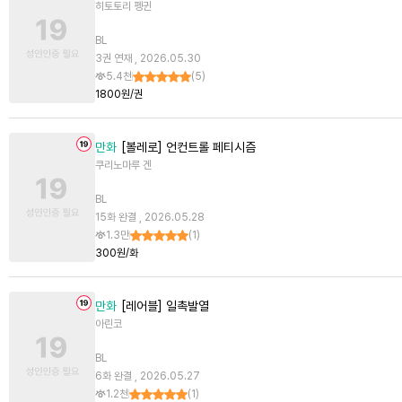
히토토리 펭귄
BL
3권 연재 , 2026.05.30
5.4천
(
5
)
1800원/권
만화
[볼레로] 언컨트롤 페티시즘
쿠리노마루 겐
BL
15화 완결 , 2026.05.28
1.3만
(
1
)
300원/화
만화
[레어블] 일촉발열
아린코
BL
6화 완결 , 2026.05.27
1.2천
(
1
)