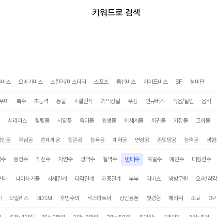
미스터블루
키워드로 검색
O버스
오메가버스
스릴러/미스터리
스포츠
돔섭버스
가이드버스
SF
성비단
우마
복수
초능력
동물
소설원작
기억상실
우정
인큐버스
죽음/살인
음식
시리어스
힐링물
서양풍
육아물
환생물
이세계물
회귀물
키잡물
고어물
미인공
무심공
츤데레공
절륜공
능욕공
계략공
연상공
존댓말공
능력공
냉혈
감수
동정수
직진수
처연수
병약수
철벽수
변태수
재벌수
예민수
대형견수
연애
나이차커플
사제관계
다각관계
애증관계
부부
리버스
쌍방구원
오해/착각
태
모럴리스
BDSM
후방주의
섹스파트너
성인용품
첫경험
페티쉬
조교
3P