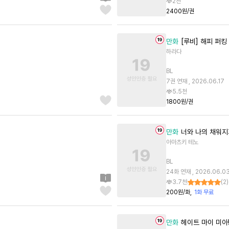
2천
2400원/권
만화
[루비] 해피 퍼킹
하라다
BL
7권 연재 , 2026.06.17
5.5천
1800원/권
만화
너와 나의 채워지
아마츠키 테노
BL
24화 연재 , 2026.06.0
3.7천
(
2
)
200원/화
1화 무료
만화
헤이트 마이 미아!