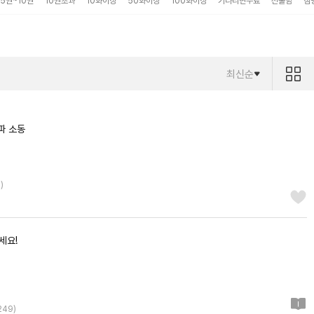
5권~10권
10권초과
10화이상
50화이상
100화이상
기다리면무료
선물함
점
최신순
파 소동
9
)
세요!
249
)