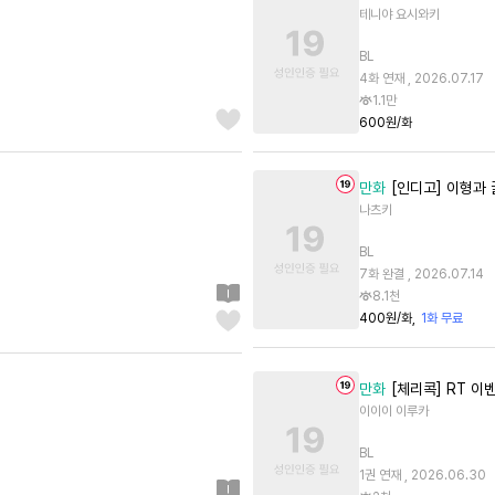
테니야 요시와키
BL
4화 연재 , 2026.07.17
1.1만
600원/화
만화
[인디고] 이형과
나츠키
BL
7화 완결 , 2026.07.14
8.1천
400원/화
1화 무료
만화
[체리콕] RT 이
이이이 이루카
BL
1권 연재 , 2026.06.30