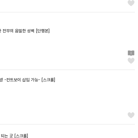
한 전무의 음밀한 성벽 [단행본]
방 -컨트보이 삽입 가능- [스크롤]
되는 곳 [스크롤]