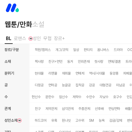
웹툰/만화
소설
BL
로맨스
성인
무협
장르+
장르/구분
학원/캠퍼스
개그/코믹
일상
판타지
옴니버스
드라마
O
소재
짝사랑
친구>연인
동거
인외존재
첫사랑
연애/결혼
트라
분위기
현대물
리맨물
재회물
연예계
역사/시대물
동양풍
피폐물
공
다정공
연하공
능글공
집착공
강공
대형견공
미남공
수
얼빠수
후회수
헌신수
문란수
임신수
계략수
수인수
자낮수
호구수
민
관계
친구
계약관계
삼각관계
주종관계
선후배
연상연하
배틀
성인소재
하드코어
유혹
원나잇
고수위
SM
능욕
감금/강제
변