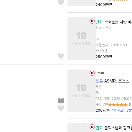
2400원/권
만화
코코로는 사랑 따
하치노 우라
BL
3권 연재 , 2026.05.11
1.8천
2500원/권
웹툰
ASMR, 로맨스
로군
BL
12화 완결 , 2026.05.07
9.7천
(
1
)
200원/화
1화 무료
33
만화
블랙스님과 핑크음