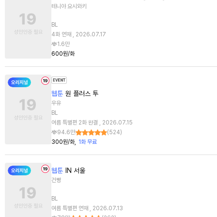
테니야 요시와키
BL
4화 연재 , 2026.07.17
1.6만
600원/화
웹툰
원 플러스 투
우유
BL
여름 특별편 2화 완결 , 2026.07.15
94.6만
(
524
)
300원/화
1화 무료
웹툰
IN 서울
건빵
BL
여름 특별편 연재 , 2026.07.13