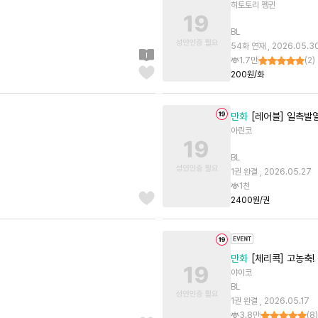
히토토리 펭귄
BL
54화 연재 , 2026.05.3
1.7만
(
2
)
200원/화
만화
[레어블] 일촉발열
아린코
BL
1권 완결 , 2026.05.27
1천
2400원/권
만화
[체리콕] 고농축!
야이코
BL
1권 완결 , 2026.05.17
3.8만
(
8
)