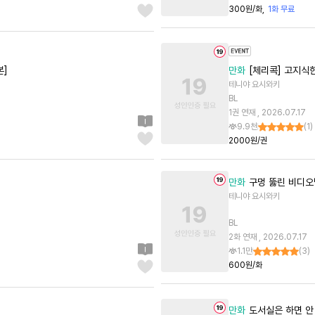
300원/화
1화 무료
본]
만화
[체리콕] 고지식
테니야 요시와키
BL
1권 연재 , 2026.07.17
9.9천
(
1
)
2000원/권
만화
구멍 뚫린 비디오
테니야 요시와키
BL
2화 연재 , 2026.07.17
1.1만
(
3
)
600원/화
만화
도서실은 하면 안 