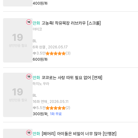
400원/화
만화
고농축! 착유목장 러브카우 [스크롤]
야이코
BL
6화 완결 , 2026.05.17
3.5만
(
3
)
600원/화
만화
코코로는 사랑 따위 필요 없어 [연재]
하치노 우라
BL
16화 연재 , 2026.05.11
5.5천
(
2
)
300원/화
1화 무료
만화
[페어리] 아이돌은 비밀이 너무 많아 [단행본]