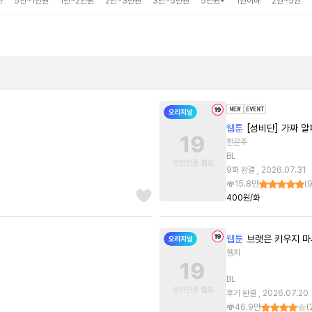
하
5천~1만원
1만~2만원
2만~3만원
3만~5만원
5만원+
1권이하
2권~5권
웹툰
[성비단] 가짜 알
한은주
BL
9화 완결 , 2026.07.31
15.8만
(
400원/화
웹툰
브랫은 키우지 마
쳄지
BL
후기 완결 , 2026.07.20
46.9만
(