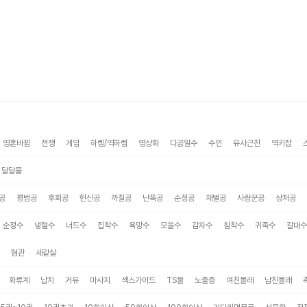
영혼바뀜
전쟁
게임
하렘/역하렘
영상화
다공일수
수인
유사근친
역키잡
달달물
공
평범공
후회공
헌신공
까칠공
난폭공
순정공
재벌공
사랑꾼공
상처공
순정수
냉혈수
너드수
집착수
욕망수
모쏠수
감자수
침착수
귀족수
갈대수
혐관
세같살
화류계
납치
거유
마사지
섹스가이드
TS물
노출증
여친몰래
남친몰래