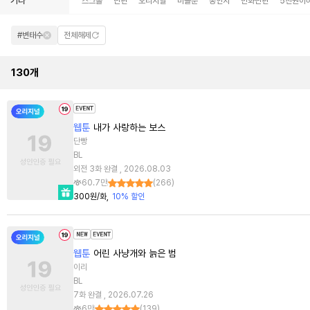
기타
스크롤
단편
오리지널
미블뿐
동인지
만화단편
5천원이
#변태수
전체해제
130
개
웹툰
내가 사랑하는 보스
단빵
BL
외전 3화 완결 , 2026.08.03
60.7만
(
266
)
300원/화
10% 할인
웹툰
어린 사냥개와 늙은 범
이리
BL
7화 완결 , 2026.07.26
6만
(
139
)