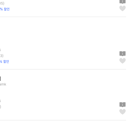
35
)
% 할인
4
13
)
% 할인
]
samk
4
)