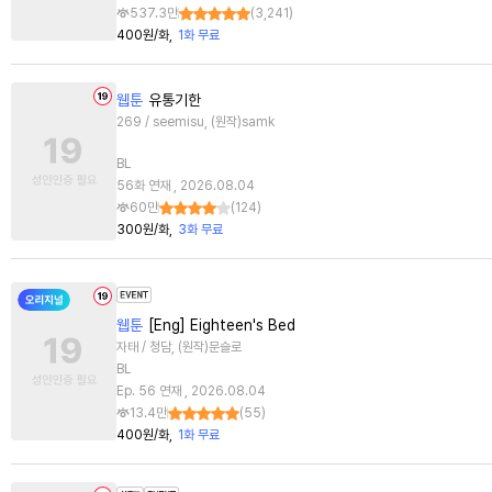
537.3만
(
3,241
)
400원/화
1화 무료
웹툰
유통기한
269 / seemisu, (원작)samk
BL
56화 연재 , 2026.08.04
60만
(
124
)
300원/화
3화 무료
웹툰
[Eng] Eighteen's Bed
자태 / 청담, (원작)문슬로
BL
Ep. 56 연재 , 2026.08.04
13.4만
(
55
)
400원/화
1화 무료