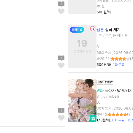
5화 완결 , 2026.08.03
1천
500원/화
웹툰
상극 세계
수현 / 은겸, (원작)김빠
BL
38화 연재 , 2026.08.0
29.2만
(
300원/화
1화 무료
만화
늑대가 날 책임지
Shijiu / liubeili
BL
30화 연재 , 2026.08.0
4.1천
(
2
)
170원/화
6화 무료
15