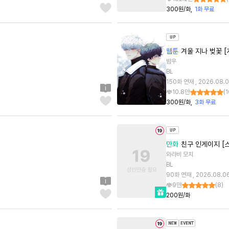
300원/화
1화 무료
웹툰
겨울 지나 벚꽃 [
밤우
BL
150화 연재 , 2026.08.
10.8만
(
1
300원/화
3화 무료
만화
친구 인게이지 [
와라비 모치
BL
90화 연재 , 2026.08.0
9만
(
8
)
200원/화