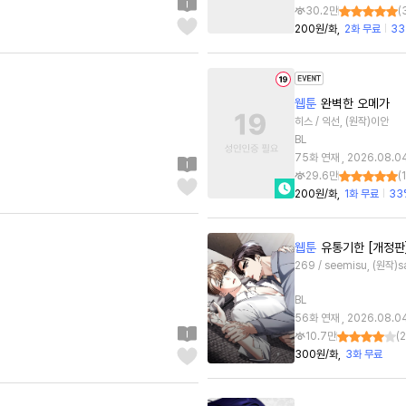
30.2만
(
200원/화
2화 무료
33
웹툰
완벽한 오메가
히스 / 익선, (원작)이안
BL
75화 연재 , 2026.08.0
29.6만
(
200원/화
1화 무료
33
웹툰
유통기한 [개정판
269 / seemisu, (원작)
BL
56화 연재 , 2026.08.0
10.7만
(
2
300원/화
3화 무료