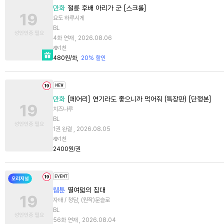
만화
절륜 후배 아리가 군 [스크롤]
요도 하루시게
BL
4화 연재 , 2026.08.06
1천
480원/화
20% 할인
만화
[페어리] 연기라도 좋으니까 먹어줘 (특장판) [단행본]
치즈나루
BL
1권 완결 , 2026.08.05
1천
2400원/권
웹툰
열여덟의 침대
자태 / 청담, (원작)문슬로
BL
56화 연재 , 2026.08.04