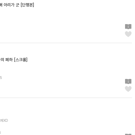
배 아리가 군 [단행본]
 나의 폐하 [스크롤]
05
르페XD
4