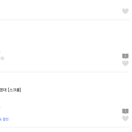
2
33
)
겠대 [스크롤]
2
% 할인