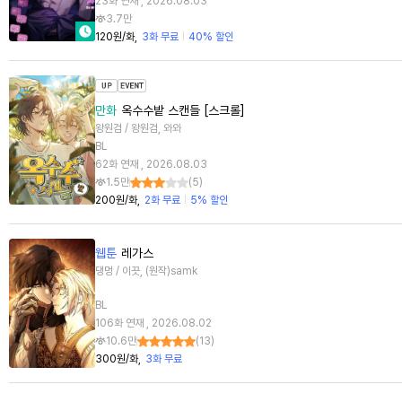
23화 연재 , 2026.08.03
3.7만
120원/화
3화 무료
40% 할인
만화
옥수수밭 스캔들 [스크롤]
왕원검 / 왕원검, 와와
BL
62화 연재 , 2026.08.03
1.5만
(
5
)
200원/화
2화 무료
5% 할인
웹툰
레가스
댕멍 / 이끗, (원작)samk
BL
106화 연재 , 2026.08.02
10.6만
(
13
)
300원/화
3화 무료