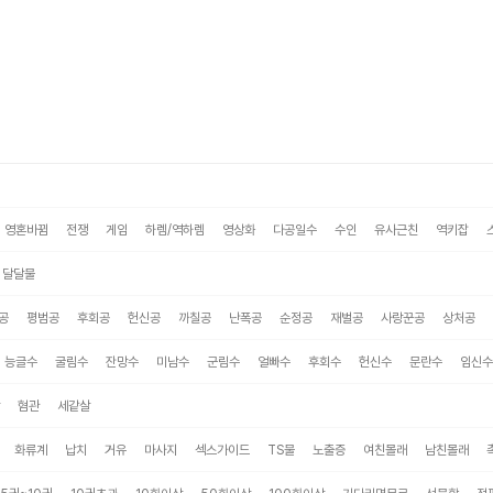
영혼바뀜
전쟁
게임
하렘/역하렘
영상화
다공일수
수인
유사근친
역키잡
달달물
공
평범공
후회공
헌신공
까칠공
난폭공
순정공
재벌공
사랑꾼공
상처공
능글수
굴림수
잔망수
미남수
군림수
얼빠수
후회수
헌신수
문란수
임신수
혐관
세같살
화류계
납치
거유
마사지
섹스가이드
TS물
노출증
여친몰래
남친몰래