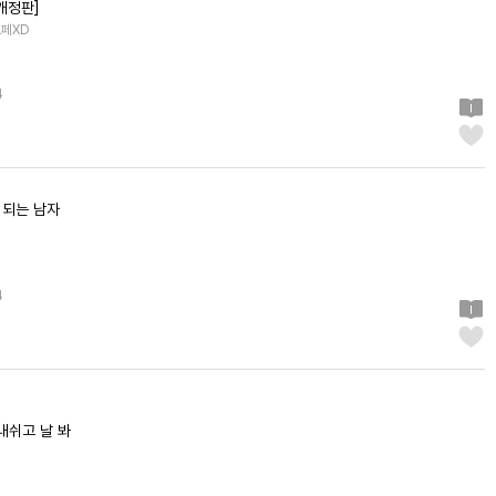
개정판]
르페XD
4
 되는 남자
4
내쉬고 날 봐