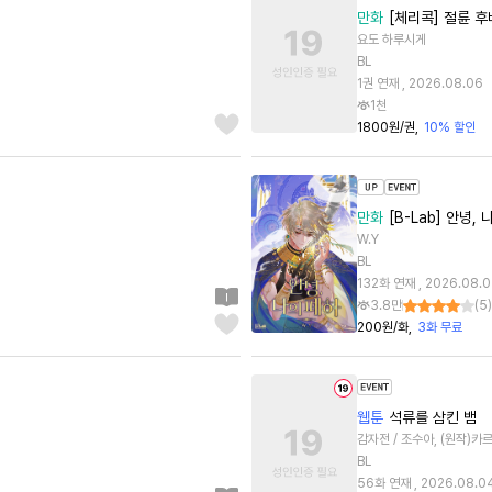
만화
[체리콕] 절륜 후
요도 하루시게
BL
1권 연재 , 2026.08.06
1천
1800원/권
10% 할인
만화
[B-Lab] 안녕,
W.Y
BL
132화 연재 , 2026.08.
3.8만
(
5
)
200원/화
3화 무료
웹툰
석류를 삼킨 뱀
감자전 / 조수아, (원작)카
BL
56화 연재 , 2026.08.0