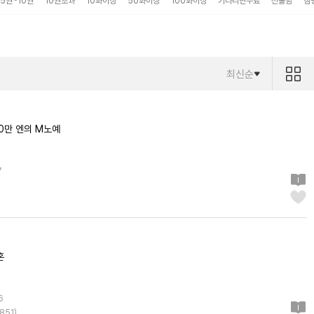
5권~10권
10권초과
10화이상
50화이상
100화이상
기다리면무료
선물함
점
최신순
00만 엔의 M노예
7
혼
6
851
)