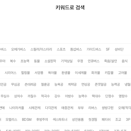
미스터블루
키워드로 검색
O버스
오메가버스
스릴러/미스터리
스포츠
돔섭버스
가이드버스
SF
성비단
우마
복수
초능력
동물
소설원작
기억상실
우정
인큐버스
죽음/살인
음식
시리어스
힐링물
서양풍
육아물
환생물
이세계물
회귀물
키잡물
고어물
미인공
무심공
츤데레공
절륜공
능욕공
계략공
연상공
존댓말공
능력공
냉혈
무심수
상처수
까칠수
적극수
강수
아방수
능력수
떡대수
단정수
명랑수
연애
나이차커플
사제관계
다각관계
애증관계
부부
리버스
쌍방구원
오해/착각
태
모럴리스
BDSM
후방주의
섹스파트너
성인용품
첫경험
페티쉬
조교
3P