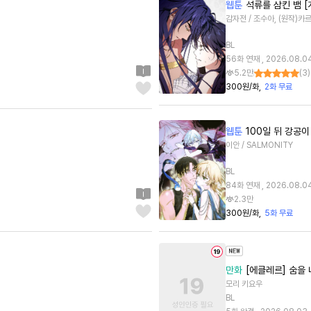
웹툰
석류를 삼킨 뱀 [
감자전 / 조수아, (원작)카
BL
56화 연재 , 2026.08.0
5.2만
(
3
)
300원/화
2화 무료
웹툰
100일 뒤 강공이
이안 / SALMONITY
BL
84화 연재 , 2026.08.0
2.3만
300원/화
5화 무료
만화
[에클레르] 숨을 
모리 키요우
BL