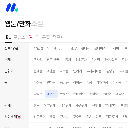
웹툰/만화
소설
BL
로맨스
성인
무협
장르+
장르/구분
학원/캠퍼스
개그/코믹
일상
판타지
옴니버스
드라마
O
소재
짝사랑
친구>연인
동거
인외존재
첫사랑
연애/결혼
트라
분위기
현대물
리맨물
재회물
연예계
역사/시대물
동양풍
피폐물
공
다정공
연하공
능글공
집착공
강공
대형견공
미남공
수
다정수
미인수
연상수
츤데레수
소심수
연하수
평범수
관계
친구
계약관계
삼각관계
주종관계
선후배
연상연하
배틀
성인소재
하드코어
유혹
원나잇
고수위
SM
능욕
감금/강제
변