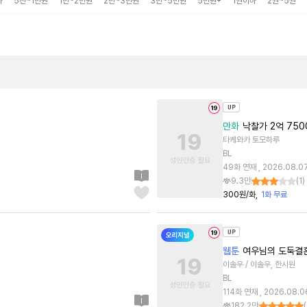
하
5천~1만원
1만~2만원
2만~3만원
3만~5만원
5만원+
1권이하
2권~5권
만화
낙찰가 2억 75
타케와카 토모하루
BL
49화 연재 , 2026.08.0
9.3만
(
1
)
300원/화
1화 무료
웹툰
여우님의 도둑결
이솔우 / 이솔우, 한시원
BL
114화 연재 , 2026.08.0
182.2만
(