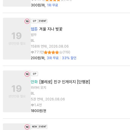
300원/화
1화 무료
웹툰
겨울 지나 벚꽃
밤우
BL
158화 연재 , 2026.08.06
77.1만
(
119
)
200원/화
3화 무료
33% 할인
만화
[볼레로] 친구 인게이지 [단행본]
와라비 모치
BL
5권 연재 , 2026.08.06
1.4천
1800원/권