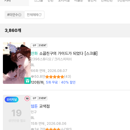
기타
스크롤
단편
오리지널
미블뿐
동인지
만화단편
5천원이
#미인수
전체해제
3,860
개
만화
소꿉친구의 가이드가 되었다 [스크롤]
2396스튜디오 / 크리스피피쉬
BL
66화 연재 , 2026.08.07
50.8만
(
43
)
120원/화
5화 무료
40% 할인
웹툰
교색점
민구
BL
15화 연재 , 2026.08.06
34.7만
(
181
)