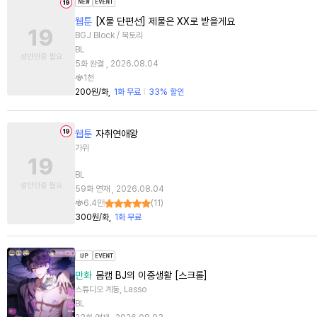
웹툰
[X물 단편선] 제물은 XX로 받을게요
BGJ Block / 묵토리
BL
5화 완결 , 2026.08.04
1천
200원/화
1화 무료
33% 할인
웹툰
자취연애왕
가위
BL
59화 연재 , 2026.08.04
6.4만
(
11
)
300원/화
1화 무료
만화
몸캠 BJ의 이중생활 [스크롤]
스튜디오 계동, Lasso
BL