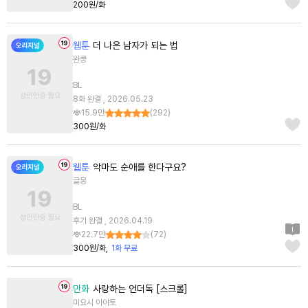
200원/화
웹툰
더 나은 남자가 되는 법
완쿵
BL
8화 완결 , 2026.05.23
15.9만
(
292
)
300원/화
웹툰
악마도 순애를 한다구요?
글몽
BL
후기 완결 , 2026.04.19
22.7만
(
72
)
300원/화
1화 무료
만화
사랑하는 언더독 [스크롤]
미요시 아야토