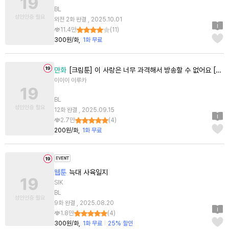
BL
외전 2화 완결 , 2025.10.01
11.4만
(
11
)
300원/화
1화 무료
만화
[크림툰] 이 사랑은 너무 과격해서 방송할 수 없어요 [스크롤]
이이이 이루카
BL
12화 완결 , 2025.09.15
2.7만
(
4
)
200원/화
1화 무료
웹툰
늑대 사육일지
SIK
BL
9화 완결 , 2025.08.20
1.8만
(
4
)
300원/화
1화 무료
25% 할인