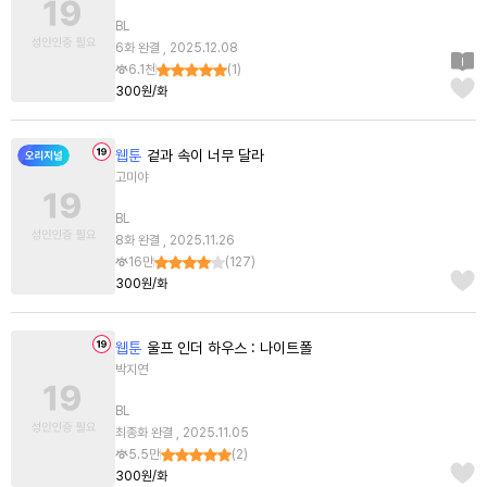
BL
6화 완결 , 2025.12.08
6.1천
(
1
)
300원/화
웹툰
겉과 속이 너무 달라
고미야
BL
8화 완결 , 2025.11.26
16만
(
127
)
300원/화
웹툰
울프 인더 하우스 : 나이트폴
박지연
BL
최종화 완결 , 2025.11.05
5.5만
(
2
)
300원/화