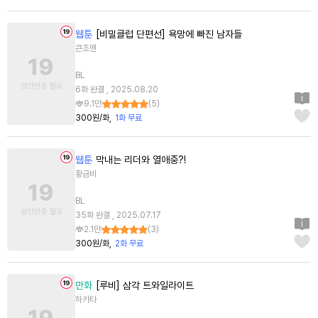
웹툰
[비밀클럽 단편선] 욕망에 빠진 남자들
큰조맨
BL
6화 완결 , 2025.08.20
9.1만
(
5
)
300원/화
1화 무료
웹툰
막내는 리더와 열애중?!
황금비
BL
35화 완결 , 2025.07.17
2.1만
(
3
)
300원/화
2화 무료
만화
[루비] 삼각 트와일라이트
하카타