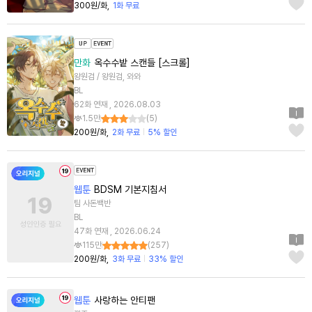
300원/화
1화 무료
만화
옥수수밭 스캔들 [스크롤]
왕원검 / 왕원검, 와와
BL
62화 연재 , 2026.08.03
1.5만
(
5
)
200원/화
2화 무료
5% 할인
웹툰
BDSM 기본지침서
팀 사돈백반
BL
47화 연재 , 2026.06.24
115만
(
257
)
200원/화
3화 무료
33% 할인
웹툰
사랑하는 안티팬