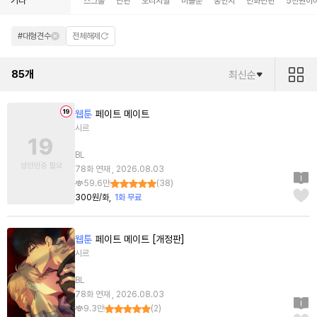
기타
스크롤
단편
오리지널
미블뿐
동인지
만화단편
5천원이
#대형견수
전체해제
85
개
최신순
웹툰
페이트 메이트
시르
BL
78화 연재 , 2026.08.03
59.6만
(
38
)
300원/화
1화 무료
웹툰
페이트 메이트 [개정판]
시르
BL
78화 연재 , 2026.08.03
9.3만
(
2
)