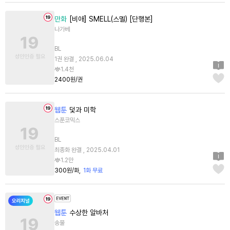
만화
[비애] SMELL(스멜) [단행본]
나가베
BL
1권 완결 , 2025.06.04
1.4천
2400원/권
웹툰
덫과 미학
스푼코믹스
BL
최종화 완결 , 2025.04.01
1.2만
300원/화
1화 무료
웹툰
수상한 알바처
송물