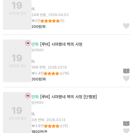
BL
24화 완결 , 2026.04.03
2만
(
5
)
200원/화
만화
[루비] 시마짱네 짝의 사정
밋카미타
BL
19화 연재 , 2026.03.13
2.4만
(
16
)
300원/화
만화
[루비] 시마짱네 짝의 사정 [단행본]
밋카미타
BL
3권 연재 , 2026.03.13
3.8천
(
5
)
1800원/권