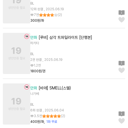
BL
12화 완결 , 2025.06.19
7천
(
2
)
300원/화
만화
[루비] 삼각 트와일라이트 [단행본]
하카타
BL
2권 완결 , 2025.06.19
1.2천
1800원/권
만화
[비애] SMELL(스멜)
나가베
BL
6화 완결 , 2025.06.04
3.5천
(
2
)
400원/화
1화 무료