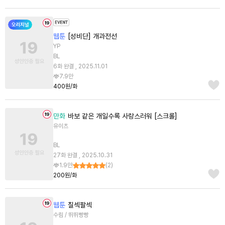
웹툰
[성비단] 개과전선
YP
BL
6화 완결 , 2025.11.01
7.9만
400원/화
만화
바보 같은 개일수록 사랑스러워 [스크롤]
유이츠
BL
27화 완결 , 2025.10.31
1.9만
(
2
)
200원/화
웹툰
칠섹팔섹
수림 / 뛰뛰빵빵