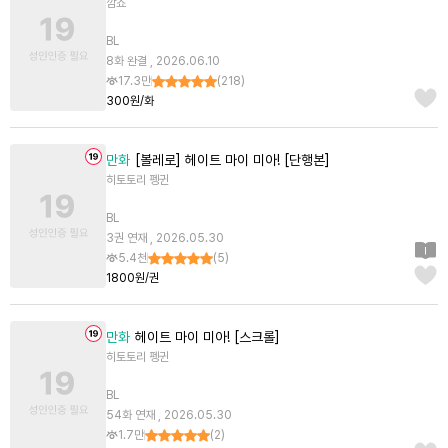
깜죠
BL
8화 완결 , 2026.06.10
17.3만
(
218
)
300원/화
만화
[볼레로] 헤이트 마이 미아! [단행본]
히토토리 펭귄
BL
3권 연재 , 2026.05.30
5.4천
(
5
)
1800원/권
만화
헤이트 마이 미아! [스크롤]
히토토리 펭귄
BL
54화 연재 , 2026.05.30
1.7만
(
2
)