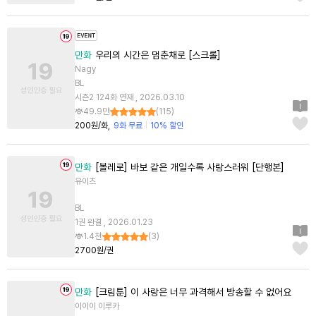
만화
우리의 시간은 멈춘채로 [스크롤]
Nagy
BL
시즌2 124화 연재 , 2026.03.10
49.9만
(
115
)
200원/화
9화 무료
10% 할인
만화
[볼레로] 바보 같은 개일수록 사랑스러워 [단행본]
유이츠
BL
1권 완결 , 2026.01.23
1.4천
(
3
)
2700원/권
만화
[크림툰] 이 사랑은 너무 과격해서 방송할 수 없어요
이이이 이루카