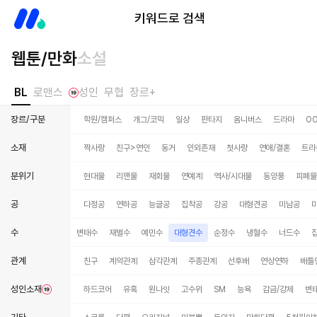
미스터블루
키워드로 검색
웹툰/만화
소설
BL
로맨스
성인
무협
장르+
장르/구분
학원/캠퍼스
개그/코믹
일상
판타지
옴니버스
드라마
O
소재
짝사랑
친구>연인
동거
인외존재
첫사랑
연애/결혼
트라
분위기
현대물
리맨물
재회물
연예계
역사/시대물
동양풍
피폐물
공
다정공
연하공
능글공
집착공
강공
대형견공
미남공
수
병약수
철벽수
변태수
재벌수
예민수
대형견수
순정수
냉혈수
너드수
관계
친구
계약관계
삼각관계
주종관계
선후배
연상연하
배틀
성인소재
하드코어
유혹
원나잇
고수위
SM
능욕
감금/강제
변