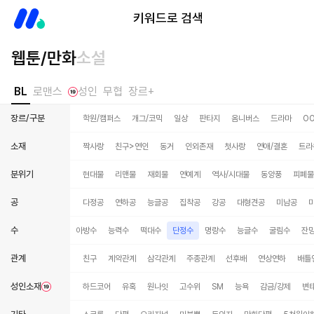
미스터블루
키워드로 검색
웹툰/만화
소설
BL
로맨스
성인
무협
장르+
장르/구분
학원/캠퍼스
개그/코믹
일상
판타지
옴니버스
드라마
O
소재
짝사랑
친구>연인
동거
인외존재
첫사랑
연애/결혼
트라
분위기
현대물
리맨물
재회물
연예계
역사/시대물
동양풍
피폐물
공
다정공
연하공
능글공
집착공
강공
대형견공
미남공
수
수
적극수
강수
아방수
능력수
떡대수
단정수
명랑수
능글수
굴림수
잔
관계
친구
계약관계
삼각관계
주종관계
선후배
연상연하
배틀
성인소재
하드코어
유혹
원나잇
고수위
SM
능욕
감금/강제
변