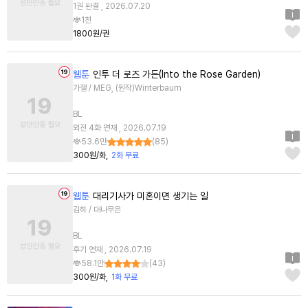
1권 완결 , 2026.07.20
1천
1800원/권
웹툰
인투 더 로즈 가든(Into the Rose Garden)
가잴 / MEG, (원작)Winterbaum
BL
외전 4화 연재 , 2026.07.19
53.6만
(
85
)
300원/화
2화 무료
웹툰
대리기사가 미혼이면 생기는 일
김햐 / 대나무은
BL
후기 연재 , 2026.07.19
58.1만
(
43
)
300원/화
1화 무료