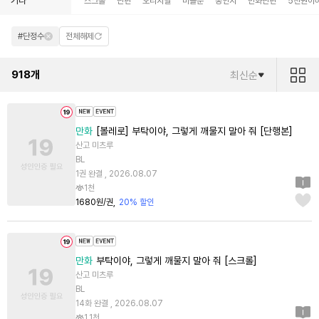
기타
스크롤
단편
오리지널
미블뿐
동인지
만화단편
5천원이
#단정수
전체해제
918
개
최신순
만화
[볼레로] 부탁이야, 그렇게 깨물지 말아 줘 [단행본]
산고 미츠루
BL
1권 완결 , 2026.08.07
1천
1680원/권
20% 할인
만화
부탁이야, 그렇게 깨물지 말아 줘 [스크롤]
산고 미츠루
BL
14화 완결 , 2026.08.07
1.1천