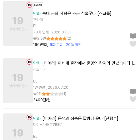
만화
늑대 군의 사랑은 조금 심술궂다 [스크롤]
후타메
BL
78화 연재 , 2026.07.31
3.5만
(
2
)
160원/화
9화 무료
20% 할인
만화
[페어리] 이세계 출장에서 운명의 왕자와 만났습니다 [단행본]
산죠 아키
BL
1권 완결 , 2026.07.20
1천
(
1
)
2400원/권
만화
[페어리] 은색의 짐승은 달밤에 운다 [단행본]
미야노가와 유키타로
BL