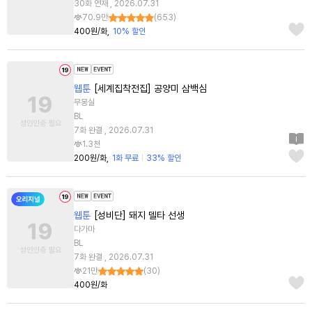
30화 연재 , 2026.07.31
70.9만
(
653
)
400원/화
10% 할인
웹툰
[세계집착전집] 공양미 삼백심
무몽실
BL
7화 완결 , 2026.07.31
1.3천
200원/화
1화 무료
33% 할인
웹툰
[성비단] 돼지 델타 선생
다가마
BL
7화 완결 , 2026.07.31
21만
(
30
)
400원/화