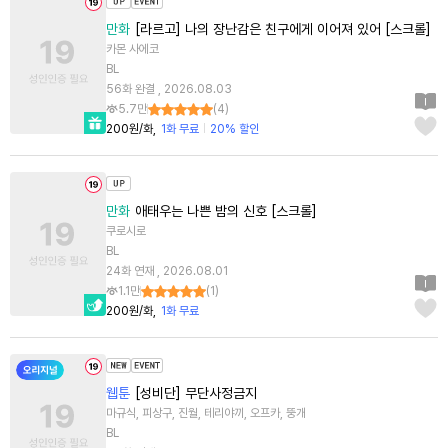
만화
[라르고] 나의 장난감은 친구에게 이어져 있어 [스크롤]
카몬 사에코
BL
56화 완결 , 2026.08.03
5.7만
(
4
)
200원/화
1화 무료
20% 할인
만화
애태우는 나쁜 밤의 신호 [스크롤]
쿠로시로
BL
24화 연재 , 2026.08.01
1.1만
(
1
)
200원/화
1화 무료
웹툰
[성비단] 무단사정금지
마규식, 피상구, 진월, 테리야끼, 오프카, 뚱개
BL