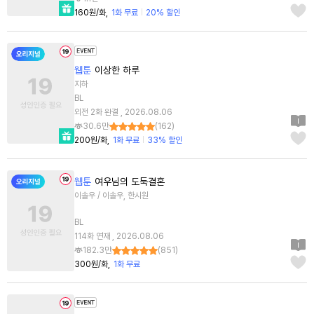
160원/화
1화 무료
20% 할인
웹툰
이상한 하루
지하
BL
외전 2화 완결 , 2026.08.06
30.6만
(
162
)
200원/화
1화 무료
33% 할인
웹툰
여우님의 도둑결혼
이솔우 / 이솔우, 한시원
BL
114화 연재 , 2026.08.06
182.3만
(
851
)
300원/화
1화 무료