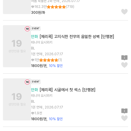
여름 특별편 2화 연재 , 2026.07.17
162.3만
(
719
)
300원/화
만화
[체리콕] 고지식한 전무의 음밀한 성벽 [단행본]
테니야 요시와키
BL
1권 연재 , 2026.07.17
1만
(
1
)
1800원/권
10% 할인
만화
[체리콕] 시골에서 첫 섹스 [단행본]
테니야 요시와키
BL
1권 연재 , 2026.07.17
1.9천
1800원/권
10% 할인