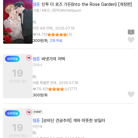
웹툰
인투 더 로즈 가든(Into the Rose Garden) [개정판]
가잴 / MEG, (원작)Winterbaum
BL
외전 4화 연재 , 2026.07.19
14.7만
(
3
)
300원/화
2화 무료
웹툰
바넷가의 저택
구이사
BL
여름 특별편 연재 , 2026.07.18
79.4만
(
177
)
300원/화
웹툰
[성비단 견공주의] 개와 따뜻한 보일러
이만세
BL