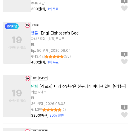
18.4만
300원/화
1화 무료
웹툰
[Eng] Eighteen's Bed
자태 / 청담, (원작)문슬로
BL
Ep. 56 연재 , 2026.08.04
13.4만
(
55
)
400원/화
1화 무료
만화
[라르고] 나의 장난감은 친구에게 이어져 있어 [단행본]
카몬 사에코
BL
3권 완결 , 2026.08.03
1.3만
(
2
)
3200원/권
20% 할인