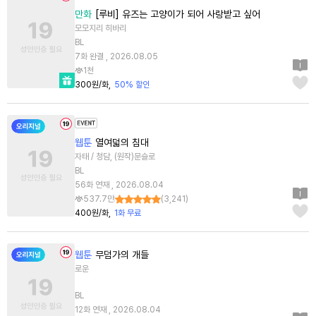
만화
[루비] 유즈는 고양이가 되어 사랑받고 싶어
모모지리 히바리
BL
7화 완결 , 2026.08.05
1천
300원/화
50% 할인
웹툰
열여덟의 침대
자태 / 청담, (원작)문슬로
BL
56화 연재 , 2026.08.04
537.7만
(
3,241
)
400원/화
1화 무료
웹툰
무덤가의 개들
로운
BL
12화 연재 , 2026.08.04