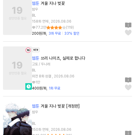
웹툰
겨울 지나 벚꽃
밤우
BL
158화 연재 , 2026.08.06
77.2만
(
119
)
200원/화
3화 무료
33% 할인
웹툰
쓰리 나이츠, 실제로 합니다
고토 / 두나래
BL
외전 8화 완결 , 2026.08.06
1만
400원/화
1화 무료
웹툰
겨울 지나 벚꽃 [개정판]
밤우
BL
150화 연재 , 2026.08.06