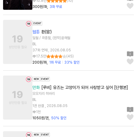
10.8만
(
10
)
300원/화
3화 무료
웹툰
환(宦)
일월 / 곽종필, (원작)윤해월
BL
37화 연재 , 2026.08.05
17.5만
(
45
)
200원/화
1화 무료
33% 할인
만화
[루비] 유즈는 고양이가 되어 사랑받고 싶어 [단행본]
모모지리 히바리
BL
1권 완결 , 2026.08.05
1천
1050원/권
50% 할인