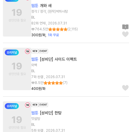
웹툰
개와 새
정각 / 정각, (원작)박하사탕
BL
82화 연재 , 2026.07.31
764.5만
(
2,115
)
300원/화
1화 무료
웹툰
[성비단] 사이드 이펙트
와백
BL
7화 완결 , 2026.07.31
8.5만
(
7
)
400원/화
웹툰
[성비단] 한탕
맛설탕
BL
5화 완결 , 2026.07.31