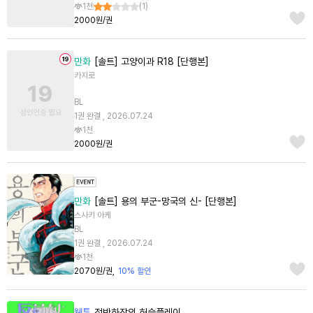
1천
(
1
)
2000원/권
만화
[솔트] 고양이과 R18 [단행본]
카지로
BL
1권 완결 , 2026.07.24
1천
2000원/권
만화
[솔트] 용의 부군-망국의 신- [단행본]
스사키 아케
BL
1권 완결 , 2026.07.24
1천
2070원/권
10% 할인
웹툰
적반하장의 허슬플레이