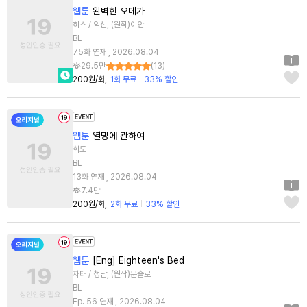
웹툰
완벽한 오메가
히스 / 익선, (원작)이안
BL
75화 연재 , 2026.08.04
29.5만
(
13
)
200원/화
1화 무료
33% 할인
웹툰
열망에 관하여
희도
BL
13화 연재 , 2026.08.04
7.4만
200원/화
2화 무료
33% 할인
웹툰
[Eng] Eighteen's Bed
자태 / 청담, (원작)문슬로
BL
Ep. 56 연재 , 2026.08.04