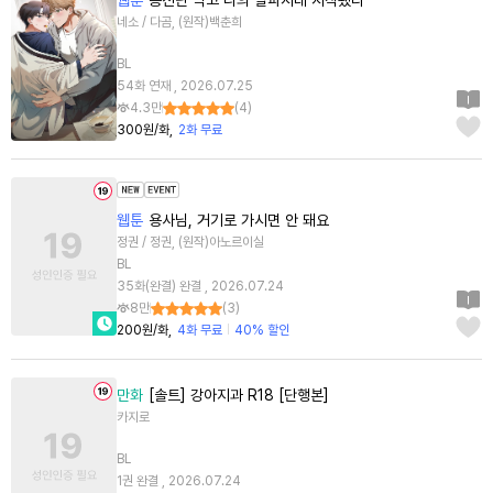
웹툰
공진단 먹고 나의 알파시대 시작됐다
네소 / 다곰, (원작)백춘희
BL
54화 연재 , 2026.07.25
4.3만
(
4
)
300원/화
2화 무료
웹툰
용사님, 거기로 가시면 안 돼요
정권 / 정권, (원작)아노르이실
BL
35화(완결) 완결 , 2026.07.24
8만
(
3
)
200원/화
4화 무료
40% 할인
만화
[솔트] 강아지과 R18 [단행본]
카지로
BL
1권 완결 , 2026.07.24