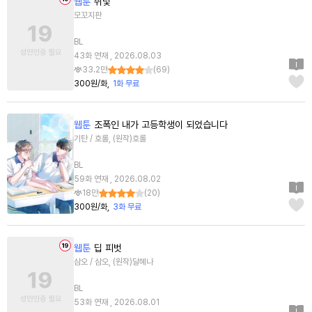
웹툰
쥐덫
모꼬지판
BL
43화 연재 , 2026.08.03
33.2만
(
69
)
300원/화
1화 무료
웹툰
조폭인 내가 고등학생이 되었습니다
기탄 / 호롤, (원작)호롤
BL
59화 연재 , 2026.08.02
18만
(
20
)
300원/화
3화 무료
웹툰
딥 피벗
삼오 / 삼오, (원작)달혜나
BL
53화 연재 , 2026.08.01