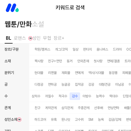
미스터블루
키워드로 검색
웹툰/만화
소설
BL
로맨스
성인
무협
장르+
장르/구분
학원/캠퍼스
개그/코믹
일상
판타지
옴니버스
드라마
O
소재
짝사랑
친구>연인
동거
인외존재
첫사랑
연애/결혼
트라
분위기
현대물
리맨물
재회물
연예계
역사/시대물
동양풍
피폐물
공
다정공
연하공
능글공
집착공
강공
대형견공
미남공
수
평범수
무심수
상처수
까칠수
적극수
강수
아방수
능력수
떡대수
단정
관계
친구
계약관계
삼각관계
주종관계
선후배
연상연하
배틀
성인소재
하드코어
유혹
원나잇
고수위
SM
능욕
감금/강제
변