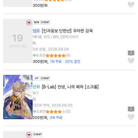
300원/화
웹툰
[인과응보 단편선] 우아한 감옥
메타툰, 와프 / BIN, (원작)지두리
BL
5화 완결 , 2026.08.06
6.6천
(
9
)
300원/화
1화 무료
20% 할인
만화
[B-Lab] 안녕, 나의 폐하 [스크롤]
W.Y
BL
132화 연재 , 2026.08.05
3.8만
(
5
)
200원/화
3화 무료