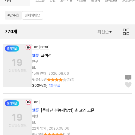
기타
스크롤
단편
오리지널
미블뿐
동인지
만화단편
5천원이
#강수
전체해제
770
개
최신순
웹툰
교색점
민구
BL
15화 연재 , 2026.08.06
34.5만
(
181
)
300원/화
1화 무료
웹툰
[루비단 본능개발팀] 최고의 고문
아맨
BL
22화 연재 , 2026.08.06
26만
(
56
)