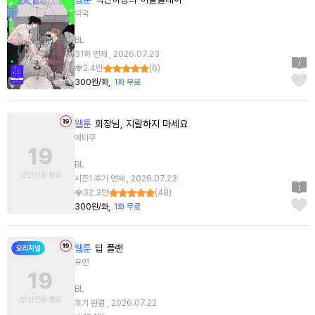
약국
BL
31화 연재 , 2026.07.23
2.4만
(
6
)
300원/화
1화 무료
웹툰
회장님, 지랄하지 마세요
예타쿠
BL
시즌1 후기 연재 , 2026.07.23
32.3만
(
48
)
300원/화
1화 무료
웹툰
딥 플랜
유연
BL
후기 완결 , 2026.07.22