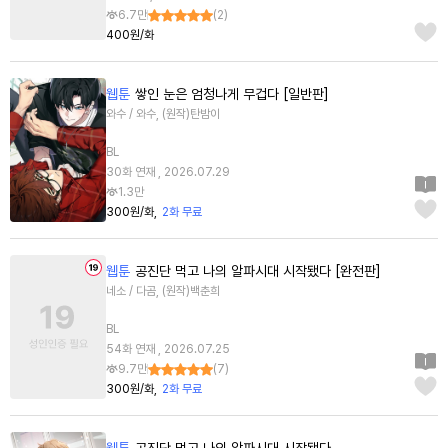
6.7만
(
2
)
400원/화
웹툰
쌓인 눈은 엄청나게 무겁다 [일반판]
와수 / 와수, (원작)탄밤이
BL
30화 연재 , 2026.07.29
1.3만
300원/화
2화 무료
웹툰
공진단 먹고 나의 알파시대 시작됐다 [완전판]
네소 / 다곰, (원작)백춘희
BL
54화 연재 , 2026.07.25
9.7만
(
7
)
300원/화
2화 무료