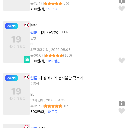
13.4만
(
55
)
400원/화
1화 무료
웹툰
내가 사랑하는 보스
단빵
BL
외전 3화 완결 , 2026.08.03
60.6만
(
266
)
300원/화
10% 할인
웹툰
내 강아지의 분리불안 극복기
아롱싱
BL
13화 연재 , 2026.08.03
15.5만
(
116
)
300원/화
1화 무료