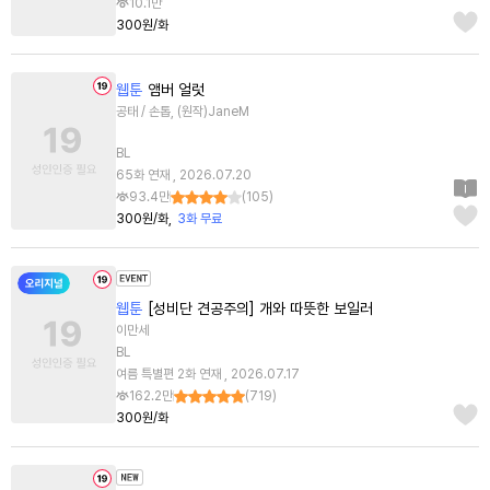
10.1만
300원/화
웹툰
앰버 얼럿
공태 / 손톱, (원작)JaneM
BL
65화 연재 , 2026.07.20
93.4만
(
105
)
300원/화
3화 무료
웹툰
[성비단 견공주의] 개와 따뜻한 보일러
이만세
BL
여름 특별편 2화 연재 , 2026.07.17
162.2만
(
719
)
300원/화