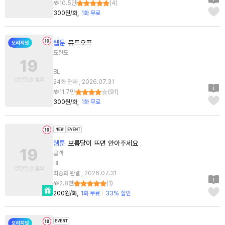
10.5만
(
4
)
300원/화
1화 무료
웹툰
뮤트오프
됴란됴
BL
24화 연재 , 2026.07.31
11.7만
(
91
)
300원/화
1화 무료
웹툰
보름달이 뜨면 안아주세요
클랙
BL
최종화 완결 , 2026.07.31
2.8천
(
1
)
200원/화
1화 무료
33% 할인