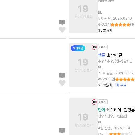
카네코 아코
BL
5화 완결 , 2026.02.10
3.3천
(
1
)
300원/화
웹툰
호랑이 굴
후웅 / 후웅, (원작)담레인
BL
76화 완결 , 2026.01.12
526.8만
300원/화
1화 무료
만화
페이데이 [단행본
산수 / 산수, 그웬돌린
BL
4권 완결 , 2025.11.14
2.1천
(
1
)