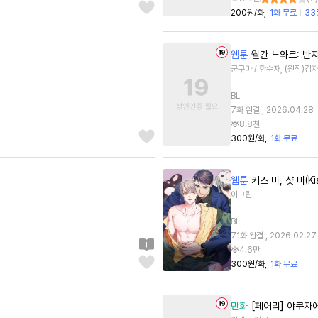
200원/화
1화 무료
33
웹툰
월간 느와르: 반
군구마 / 한수재, (원작)감
BL
7화 완결 , 2026.04.28
8.8천
300원/화
1화 무료
웹툰
키스 미, 샷 미(Ki
이그린
BL
71화 완결 , 2026.02.27
4.6만
300원/화
1화 무료
만화
[페어리] 야쿠자