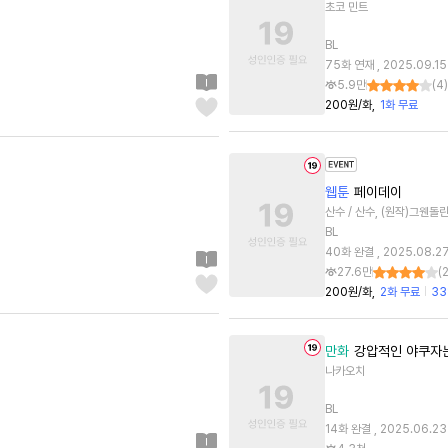
초코 민트
BL
75화 연재 , 2025.09.15
5.9만
(
4
)
200원/화
1화 무료
웹툰
페이데이
산수 / 산수, (원작)그웬돌
BL
40화 완결 , 2025.08.2
27.6만
(
200원/화
2화 무료
33
만화
강압적인 야쿠자는
나카오치
BL
14화 완결 , 2025.06.23