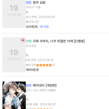
웹툰
범의 요람
구이구 / 서별
BL
후기 연재 , 2025.09.29
219.5만
300원/화
1화 무료
만화
귀축 야쿠자, 너무 위험한 익애 [단행본]
초코 민트
BL
6권 연재 , 2025.09.15
6.5천
(
1
)
1800원/권
웹툰
페이데이 [개정판]
산수 / 산수, (원작)그웬돌린
BL
40화 완결 , 2025.08.27