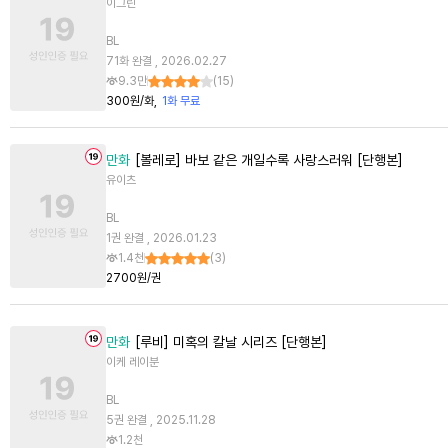
이그린
BL
71화 완결 , 2026.02.27
9.3만
(
15
)
300원/화
1화 무료
만화
[볼레로] 바보 같은 개일수록 사랑스러워 [단행본]
유이츠
BL
1권 완결 , 2026.01.23
1.4천
(
3
)
2700원/권
만화
[루비] 미혹의 칼날 시리즈 [단행본]
이케 레이분
BL
5권 완결 , 2025.11.28
1.2천