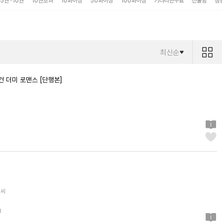
5권~10권
10권초과
10화이상
50화이상
100화이상
기다리면무료
선물함
점
최신순
건 더미 로맨스 [단행본]
밀씨
3