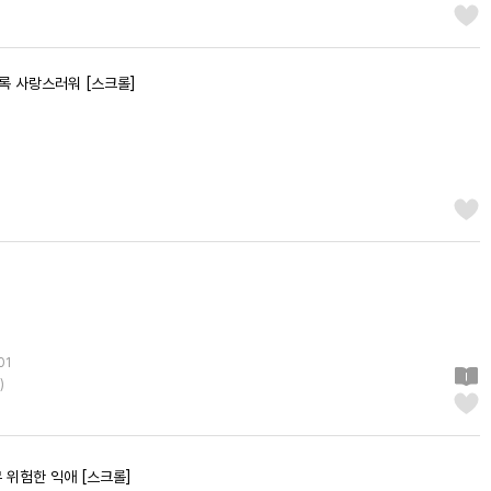
록 사랑스러워 [스크롤]
01
)
 위험한 익애 [스크롤]