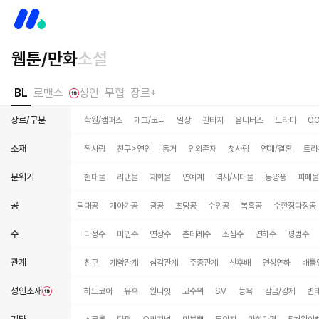
웹툰/만화
소설
BL
로맨스
성인
무협
장르+
장르/구분
학원/캠퍼스
개그/코믹
일상
판타지
옴니버스
드라마
O
소재
짝사랑
친구>연인
동거
인외존재
첫사랑
연애/결혼
트라
분위기
현대물
리맨물
재회물
연예계
역사/시대물
동양풍
피폐물
공
사랑꾼공
상처공
떡대공
개아가공
광공
초딩공
수인공
복흑공
수한정다정공
수
다정수
미인수
연상수
츤데레수
소심수
연하수
평범수
관계
친구
계약관계
삼각관계
주종관계
선후배
연상연하
배틀
성인소재
하드코어
유혹
원나잇
고수위
SM
능욕
감금/강제
변