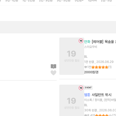
하
5천~1만원
1만~2만원
2만~3만원
3만~5만원
5만원+
1권이하
2권~5권
만화
[레어블] 목숨을 
스이요우비
BL
1권 완결 , 2026.06.29
1천
(
1
)
2000원/권
웹툰
사일런트 위시
이소록 / 정이품, (원작)바
BL
30화 완결 , 2026.06.0
8.4만
(
7
)