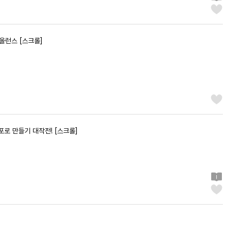
올런스 [스크롤]
포로 만들기 대작전! [스크롤]