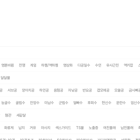
영혼바뀜
전쟁
게임
하렘/역하렘
영상화
다공일수
수인
유사근친
역키잡
달달물
공
서브공
양아치공
하인공
음험공
자낮공
반요공
갭모에공
모쏠공
금사빠
능글수
굴림수
잔망수
미남수
군림수
얼빠수
후회수
헌신수
문란수
임신수
혐관
세같살
화류계
납치
거유
마사지
섹스가이드
TS물
노출증
여친몰래
남친몰래