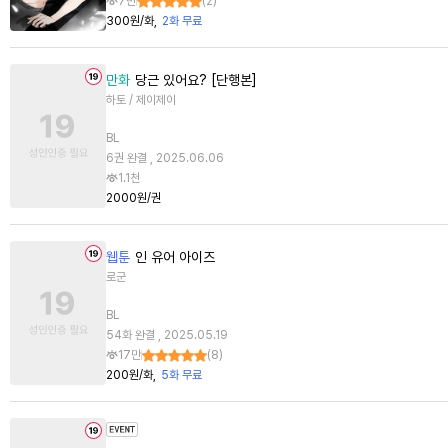
7만
(
2
)
300원/화
2화 무료
만화
당근 있어요? [단행본]
하토 / 제이제이
BL
6권 완결 , 2025.06.06
1.1천
2000원/권
웹툰
인 유어 아이즈
로군
BL
54화 완결 , 2025.05.19
17만
(
8
)
200원/화
5화 무료