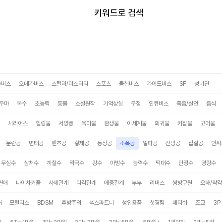
미스터블루
키워드로 검색
O버스
오메가버스
스릴러/미스터리
스포츠
돔섭버스
가이드버스
SF
성비단
우마
복수
초능력
동물
소설원작
기억상실
우정
인큐버스
죽음/살인
음식
시리어스
힐링물
서양풍
육아물
환생물
이세계물
회귀물
키잡물
고어물
문란공
변태공
벤츠공
황제공
동정공
조폭공
알파공
잔망공
삽질공
인싸
무심수
상처수
까칠수
적극수
강수
아방수
능력수
떡대수
단정수
명랑수
연애
나이차커플
사제관계
다각관계
애증관계
부부
리버스
쌍방구원
오해/착각
태
모럴리스
BDSM
후방주의
섹스파트너
성인용품
첫경험
페티쉬
조교
3P