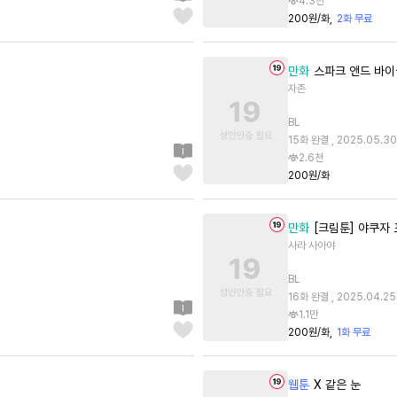
4.3천
200원/화
2화 무료
만화
스파크 앤드 바이
자존
BL
15화 완결 , 2025.05.30
2.6천
200원/화
만화
[크림툰] 야쿠자 
사라 사아야
BL
16화 완결 , 2025.04.25
1.1만
200원/화
1화 무료
웹툰
X 같은 눈