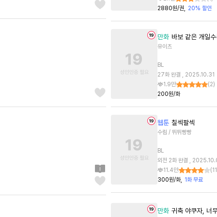
2880원/권
20% 할인
만화
바보 같은 개일수
유이츠
BL
27화 완결 , 2025.10.31
1.9만
(
2
)
200원/화
웹툰
칠섹팔섹
수림 / 뛰뛰빵빵
BL
외전 2화 완결 , 2025.10.
11.4만
(
11
300원/화
1화 무료
만화
귀축 야쿠자, 너무