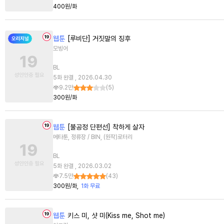
400원/화
웹툰
[루비단] 거짓말의 징후
모빙어
BL
5화 완결 , 2026.04.30
9.2만
(
5
)
300원/화
웹툰
[불공정 단편선] 착하게 살자
메타툰, 정류장 / BIN, (원작)로터리
BL
5화 완결 , 2026.03.02
7.5만
(
43
)
300원/화
1화 무료
웹툰
키스 미, 샷 미(Kiss me, Shot me)