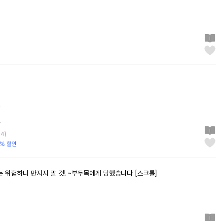
린
7
24
)
% 할인
 위험하니 만지지 말 것! ~부두목에게 당했습니다 [스크롤]