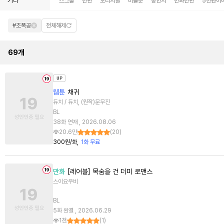
기타
스크롤
단편
오리지널
미블뿐
동인지
만화단편
5천원이
#조폭공
전체해제
69
개
웹툰
채귀
듀치 / 듀치, (원작)문무진
BL
38화 연재 , 2026.08.06
20.6만
(
20
)
300원/화
1화 무료
만화
[레어블] 목숨을 건 더미 로맨스
스이요우비
BL
5화 완결 , 2026.06.29
1천
(
1
)