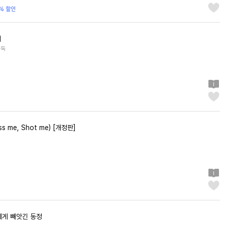
% 할인
지
자독
ss me, Shot me) [개정판]
에게 빼앗긴 동정