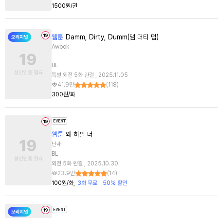
1500원/권
웹툰
Damm, Dirty, Dumm(댐 더티 덤)
Awook
BL
특별 외전 5화 완결 , 2025.11.05
41.9만
(
118
)
300원/화
웹툰
왜 하필 너
난새
BL
외전 5화 완결 , 2025.10.30
23.9만
(
14
)
100원/화
3화 무료
50% 할인