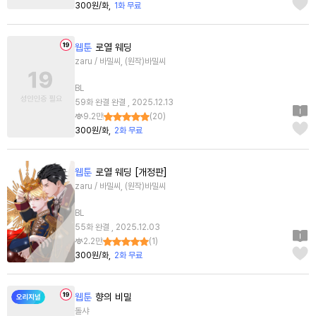
300원/화
1화 무료
웹툰
로열 웨딩
zaru / 바밀씨, (원작)바밀씨
BL
59화 완결 완결 , 2025.12.13
9.2만
(
20
)
300원/화
2화 무료
웹툰
로열 웨딩 [개정판]
zaru / 바밀씨, (원작)바밀씨
BL
55화 완결 , 2025.12.03
2.2만
(
1
)
300원/화
2화 무료
웹툰
향의 비밀
돌샤