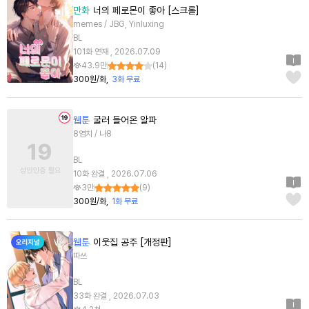
만화
너의 페로몬이 좋아 [스크롤]
memes / JBG, Yinluxing
BL
101화 연재 , 2026.07.09
43.9만
(
14
)
300원/화
3화 무료
웹툰
굴러 들어온 알파
8염치 / 나8
BL
10화 완결 , 2026.07.06
3만
(
9
)
300원/화
1화 무료
웹툰
이웃집 공주 [개정판]
따쓰
BL
33화 완결 , 2026.07.03