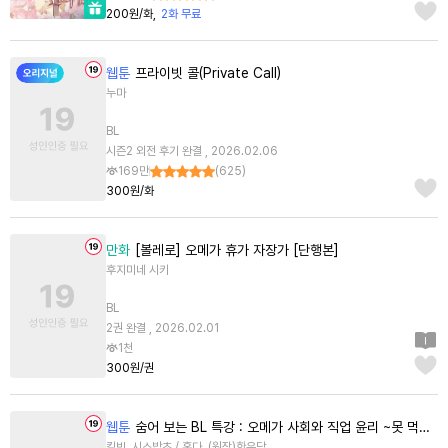
200원/화
2화 무료
웹툰
프라이빗 콜(Private Call)
누마
BL
시즌2 외전 후기 완결 , 2026.02.06
169만
(
625
)
300원/화
만화
[볼레로] 오메가 휴가 자장가 [단행본]
후지미네 시키
BL
2권 완결 , 2026.02.01
1천
300원/권
웹툰
숨어 보는 BL 특강 : 오메가 사회와 직업 윤리 ~못 먹는 오메가 찔러나 본다~
킬빗, 시스밥초 / 홍다, (원작)한유담