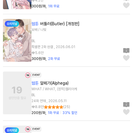
4.2천
300원/화
1화 무료
웹툰
버틀러(Butler) [개정판]
보배 / 나빛
BL
특별편 2화 완결 , 2026.06.01
5.6만
300원/화
2화 무료
웹툰
알페가(Alphega)
WHAT / WHAT, (원작)첼리아케
BL
24화 연재 , 2026.05.11
8.8만
(
25
)
200원/화
1화 무료
33% 할인