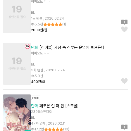
야마모토 티나
BL
1권 완결 , 2026.02.24
5.5천
(
1
)
2000원/권
만화
[레어블] 새장 속 신부는 운명에 빠져든다
야마모토 티나
BL
5화 완결 , 2026.02.24
5.9천
400원/화
만화
페로몬 인 더 딥 [스크롤]
2396스튜디오
BL
47화 연재 , 2026.02.11
17.2만
(
10
)