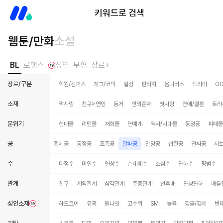
미스터블루
키워드로 검색
웹툰/만화
소설
BL
로맨스
성인
무협
장르+
장르/구분
학원/캠퍼스
개그/코믹
일상
판타지
옴니버스
드라마
O
소재
짝사랑
친구>연인
동거
인외존재
첫사랑
연애/결혼
트라
분위기
현대물
리맨물
재회물
연예계
역사/시대물
동양풍
피폐물
공
변태공
벤츠공
황제공
동정공
조폭공
알파공
잔망공
삽질공
인싸공
서
수
다정수
미인수
연상수
츤데레수
소심수
연하수
평범수
관계
친구
계약관계
삼각관계
주종관계
선후배
연상연하
배틀
성인소재
하드코어
유혹
원나잇
고수위
SM
능욕
감금/강제
변