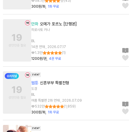
58.1만
(
43
)
300원/화
1화 무료
만화
오메가 포르노 [단행본]
히로사토 카나
BL
14권 연재 , 2026.07.17
1.3만
(
1
)
1200원/권
4권 무료
웹툰
신혼부부 특별전형
도경
BL
여름 특별편 2화 연재 , 2026.07.09
532만
(
1,859
)
300원/화
1화 무료