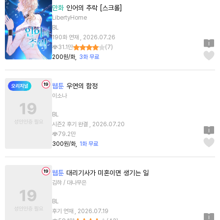
만화
인어의 추락 [스크롤]
LibertyHome
BL
190화 연재 , 2026.07.26
31.1만
(
7
)
200원/화
3화 무료
웹툰
우연의 함정
이소나
BL
시즌2 후기 완결 , 2026.07.20
79.2만
300원/화
1화 무료
웹툰
대리기사가 미혼이면 생기는 일
김햐 / 대나무은
BL
후기 연재 , 2026.07.19