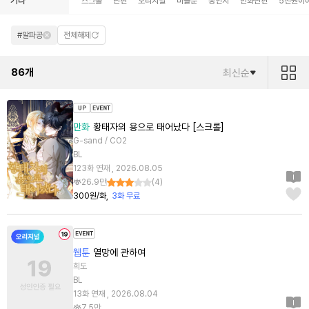
기타
스크롤
단편
오리지널
미블뿐
동인지
만화단편
5천원이
#알파공
전체해제
86
개
최신순
만화
황태자의 용으로 태어났다 [스크롤]
G-sand / CO2
BL
123화 연재 , 2026.08.05
26.9만
(
4
)
300원/화
3화 무료
웹툰
열망에 관하여
희도
BL
13화 연재 , 2026.08.04
7.5만