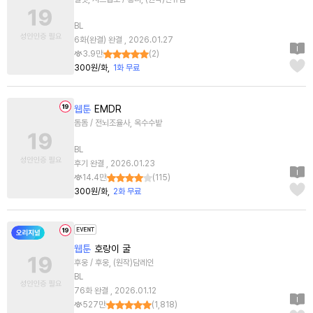
BL
6화(완결) 완결 , 2026.01.27
3.9만
(
2
)
300원/화
1화 무료
웹툰
EMDR
돔돔 / 전뇌조율사, 옥수수밭
BL
후기 완결 , 2026.01.23
14.4만
(
115
)
300원/화
2화 무료
웹툰
호랑이 굴
후웅 / 후웅, (원작)담레인
BL
76화 완결 , 2026.01.12
527만
(
1,818
)