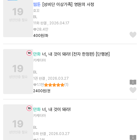
웹툰
[성비단 이상가족] 영원의 사정
호꼬
BL
11화 완결 , 2026.04.17
28.4만
400원/화
만화
너, 내 것이 돼라! (전자 한정판) [단행본]
카케타마
BL
1권 완결 , 2026.03.27
1.1천
(
1
)
2400원/권
만화
너, 내 것이 돼라!
카케타마
BL
6화 완결 , 2026.03.27