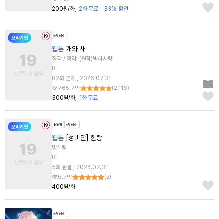
200원/화
2화 무료
33% 할인
웹툰
개와 새
정각 / 정각, (원작)박하사탕
BL
82화 연재 , 2026.07.31
765.7만
(
2,116
)
300원/화
1화 무료
웹툰
[성비단] 한탕
맛설탕
BL
5화 완결 , 2026.07.31
6.7만
(
2
)
400원/화