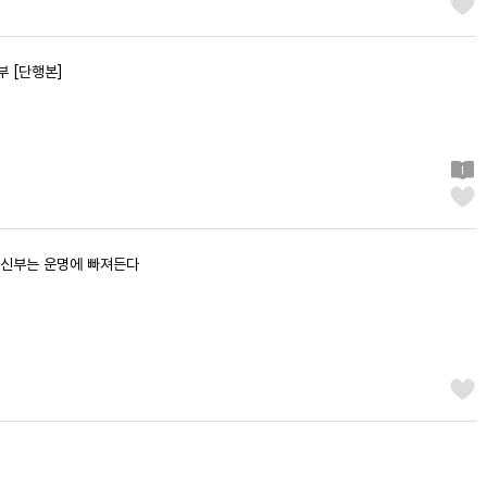
부 [단행본]
속 신부는 운명에 빠져든다