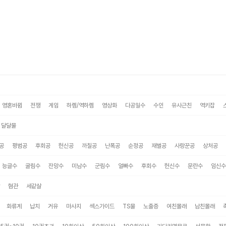
영혼바뀜
전쟁
게임
하렘/역하렘
영상화
다공일수
수인
유사근친
역키잡
달달물
공
평범공
후회공
헌신공
까칠공
난폭공
순정공
재벌공
사랑꾼공
상처공
능글수
굴림수
잔망수
미남수
군림수
얼빠수
후회수
헌신수
문란수
임신수
혐관
세같살
화류계
납치
거유
마사지
섹스가이드
TS물
노출증
여친몰래
남친몰래