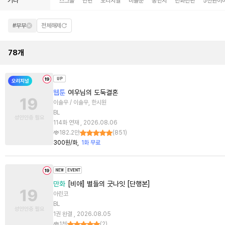
기타
스크롤
단편
오리지널
미블뿐
동인지
만화단편
5천원이
#부부
전체해제
78
개
웹툰
여우님의 도둑결혼
이솔우 / 이솔우, 한시원
BL
114화 연재 , 2026.08.06
182.2만
(
851
)
300원/화
1화 무료
만화
[비애] 별들의 굿나잇 [단행본]
아린코
BL
1권 완결 , 2026.08.05
1천
(
2
)