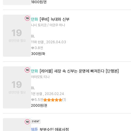
1800원/권
만화
[루비] 늑대와 신부
나시 토리코 / 야코우 하나
BL
11화 완결 , 2026.04.03
3.8천
300원/화
만화
[레어블] 새장 속 신부는 운명에 빠져든다 [단행본]
야마모토 티나
BL
1권 완결 , 2026.02.24
5.5천
(
1
)
2000원/권
웹툰
부부수인 애로사정