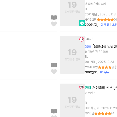
백일몽 / 딱정벌레
BL
20화 완결 , 2026.01.18
19.2만
(
4
200원/화
1화 무료
33
웹툰
[음란침공 단편선
달리는기차 / 마트료
BL
9화 완결 , 2025.12.23
50.8만
(
300원/화
1화 무료
만화
거인족의 신부 [
이토카즈
BL
106화 연재 , 2025.11.29
10만
(
4
)