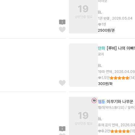
미야코
BL
1권 완결 , 2026.05.04
1천
2500원/권
만화
[루비] 나의 아
로지
BL
19화 연재 , 2026.04.09
1.5만
(
14
300원/화
웹툰
이무기와 나무꾼
렐라(악어스튜디오) / 일주(
BL
휴재 공지 연재 , 2026.04
8.2만
(
11