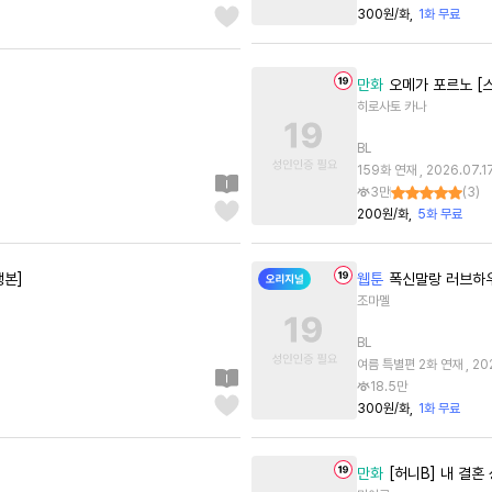
300원/화
1화 무료
만화
오메가 포르노 [
히로사토 카나
BL
159화 연재 , 2026.07.1
3만
(
3
)
200원/화
5화 무료
행본]
웹툰
폭신말랑 러브하
조마멜
BL
여름 특별편 2화 연재 , 202
18.5만
300원/화
1화 무료
만화
[허니B] 내 결혼