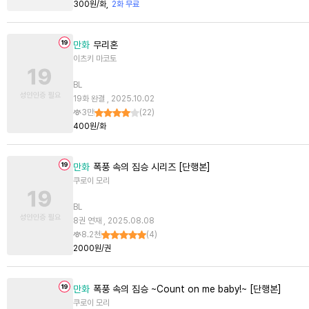
300원/화
2화 무료
만화
무리혼
이츠키 마코토
BL
19화 완결 , 2025.10.02
3만
(
22
)
400원/화
만화
폭풍 속의 짐승 시리즈 [단행본]
쿠로이 모리
BL
8권 연재 , 2025.08.08
8.2천
(
4
)
2000원/권
만화
폭풍 속의 짐승 ~Count on me baby!~ [단행본]
쿠로이 모리