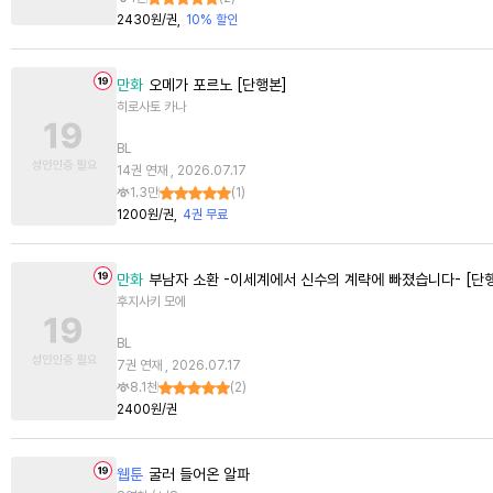
2430원/권
10% 할인
만화
오메가 포르노 [단행본]
히로사토 카나
BL
14권 연재 , 2026.07.17
1.3만
(
1
)
1200원/권
4권 무료
만화
부남자 소환 -이세계에서 신수의 계략에 빠졌습니다- [단
후지사키 모에
BL
7권 연재 , 2026.07.17
8.1천
(
2
)
2400원/권
웹툰
굴러 들어온 알파