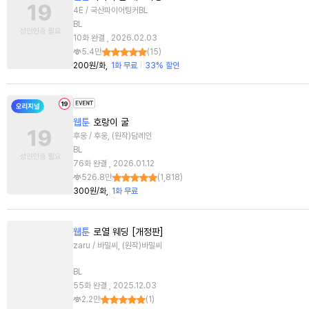
4E / 국산파이어팅커BL
BL
10화 완결 , 2026.02.03
5.4만
(
15
)
200원/화
1화 무료
33% 할인
웹툰
호랑이 굴
후웅 / 후웅, (원작)담레인
BL
76화 완결 , 2026.01.12
526.8만
(
1,818
)
300원/화
1화 무료
웹툰
로열 웨딩 [개정판]
zaru / 바밀씨, (원작)바밀씨
BL
55화 완결 , 2025.12.03
2.2만
(
1
)