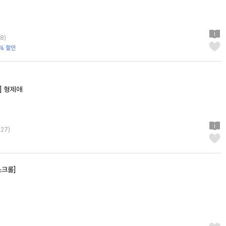
8
)
% 할인
] 형제애
127
)
스크롤]