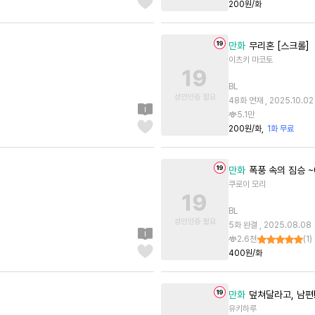
200원/화
만화
무리혼 [스크롤]
이츠키 마코토
BL
48화 연재 , 2025.10.02
5.1만
200원/화
1화 무료
만화
폭풍 속의 짐승 ~C
쿠로이 모리
BL
5화 완결 , 2025.08.08
2.6천
(
1
)
400원/화
만화
덮쳐달라고, 남편!
유키하루