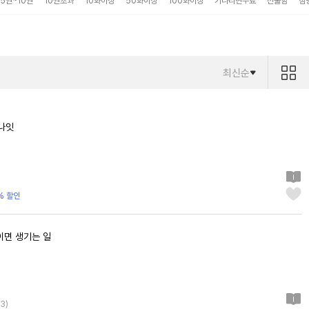
5권~10권
10권초과
10화이상
50화이상
100화이상
기다리면무료
선물함
점
최신순
굿나잇
% 할인
이면 생기는 일
3
)