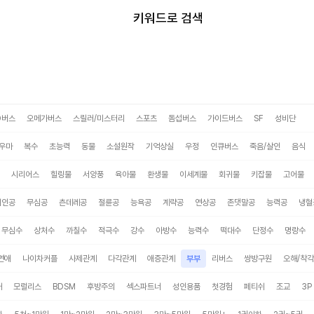
미스터블루
키워드로 검색
O버스
오메가버스
스릴러/미스터리
스포츠
돔섭버스
가이드버스
SF
성비단
우마
복수
초능력
동물
소설원작
기억상실
우정
인큐버스
죽음/살인
음식
시리어스
힐링물
서양풍
육아물
환생물
이세계물
회귀물
키잡물
고어물
미인공
무심공
츤데레공
절륜공
능욕공
계략공
연상공
존댓말공
능력공
냉혈
무심수
상처수
까칠수
적극수
강수
아방수
능력수
떡대수
단정수
명랑수
연애
나이차커플
사제관계
다각관계
애증관계
부부
리버스
쌍방구원
오해/착각
태
모럴리스
BDSM
후방주의
섹스파트너
성인용품
첫경험
페티쉬
조교
3P