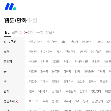
웹툰/만화
소설
BL
로맨스
성인
무협
장르+
장르/구분
학원/캠퍼스
개그/코믹
일상
판타지
옴니버스
드라마
O
소재
짝사랑
친구>연인
동거
인외존재
첫사랑
연애/결혼
트라
분위기
현대물
리맨물
재회물
연예계
역사/시대물
동양풍
피폐물
공
다정공
연하공
능글공
집착공
강공
대형견공
미남공
수
다정수
미인수
연상수
츤데레수
소심수
연하수
평범수
관계
친구
계약관계
삼각관계
주종관계
선후배
연상연하
배틀
성인소재
하드코어
유혹
원나잇
고수위
SM
능욕
감금/강제
변