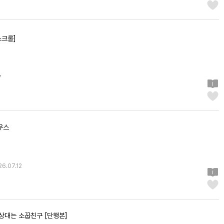
스크롤]
7
우스
6.07.12
 상대는 소꿉친구 [단행본]