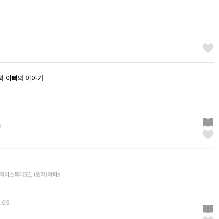
빠와 아빠의 이야기
)
악어스튜디오), (원작)와퍼s
.05
)