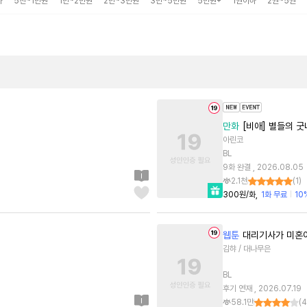
하
5천~1만원
1만~2만원
2만~3만원
3만~5만원
5만원+
1권이하
2권~5권
만화
[비애] 별들의 
아린코
BL
9화 완결 , 2026.08.05
2.1천
(
1
)
300원/화
1화 무료
10
웹툰
대리기사가 미혼
김햐 / 대나무은
BL
후기 연재 , 2026.07.19
58.1만
(
4