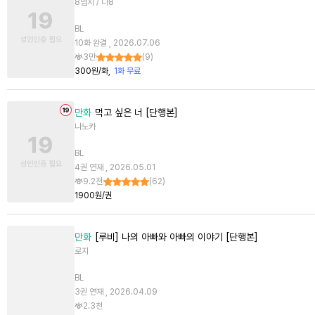
8염치 / 나8
BL
10화 완결 , 2026.07.06
3만
(
9
)
300원/화
1화 무료
만화
먹고 싶은 너 [단행본]
나노카
BL
4권 연재 , 2026.05.01
9.2천
(
62
)
1900원/권
만화
[루비] 나의 아빠와 아빠의 이야기 [단행본]
로지
BL
3권 연재 , 2026.04.09
2.3천