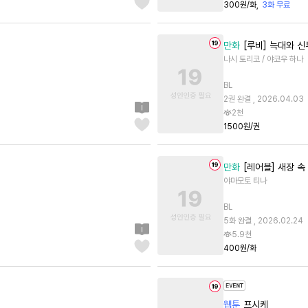
300원/화
3화 무료
만화
[루비] 늑대와 신
나시 토리코 / 야코우 하나
BL
2권 완결 , 2026.04.03
2천
1500원/권
만화
[레어블] 새장 
야마모토 티나
BL
5화 완결 , 2026.02.24
5.9천
400원/화
웹툰
프시케