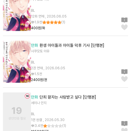
BL
12화 연재 , 2026.06.05
1.9천
(
1
)
400원/화
만화
환생 아이돌과 아이돌 덕후 기사 [단행본]
사쿠모토 아유
BL
2권 연재 , 2026.06.05
1.5천
2400원/권
만화
단죄 왕자는 사랑받고 싶다 [단행본]
세이나 안지
BL
1권 완결 , 2026.05.30
3.4천
(
1
)