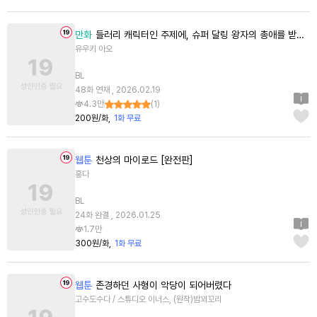
만화
들러리 캐릭터인 주제에, 슈퍼 달링 왕자의 총애를 받고 있습니다 [스크롤]
유우키 아오
BL
48화 연재 , 2026.02.19
4.3만
(
1
)
200원/화
1화 무료
웹툰
천상의 마이로드 [완전판]
홍다
BL
24화 완결 , 2026.01.25
1.7만
300원/화
1화 무료
웹툰
존경하던 사형이 악당이 되어버렸다
고수도수다 / 스튜디오 이너스, (원작)밤꾀꼬리