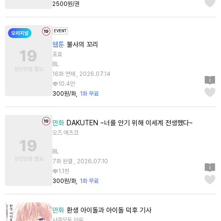
2500원/권
웹툰
불사의 꼬리
포효
BL
16화 연재 , 2026.07.14
10.4만
300원/화
1화 무료
만화
DAKUTEN ~너를 안기 위해 이세계 전생했다~
오즈 에츠코
BL
7화 완결 , 2026.07.10
1.1천
300원/화
1화 무료
만화
환생 아이돌과 아이돌 덕후 기사
사쿠모토 아유