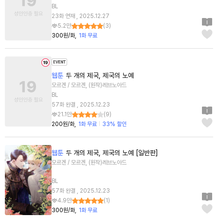
BL
23화 연재 , 2025.12.27
5.2만
(
3
)
300원/화
1화 무료
웹툰
두 개의 제국, 제국의 노예
모르겐 / 모르겐, (원작)레브노아드
BL
57화 완결 , 2025.12.23
21.1만
(
9
)
200원/화
1화 무료
33% 할인
웹툰
두 개의 제국, 제국의 노예 [일반판]
모르겐 / 모르겐, (원작)레브노아드
BL
57화 완결 , 2025.12.23
4.9만
(
1
)
300원/화
1화 무료