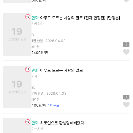
600원/화
만화
아무도 모르는 사랑의 말로 (전자 한정판) [단행본]
카케타마
BL
1권 완결 , 2026.04.03
1천
2400원/권
만화
아무도 모르는 사랑의 말로
카케타마
BL
7화 완결 , 2026.04.03
1천
400원/화
1화 무료
만화
히로인으로 환생당해버렸다
마츠시게