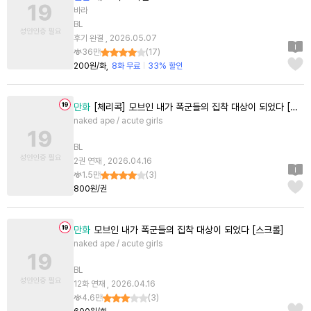
바라
BL
후기 완결 , 2026.05.07
36만
(
17
)
200원/화
8화 무료
33% 할인
만화
[체리콕] 모브인 내가 폭군들의 집착 대상이 되었다 [단행본]
naked ape / acute girls
BL
2권 연재 , 2026.04.16
1.5만
(
3
)
800원/권
만화
모브인 내가 폭군들의 집착 대상이 되었다 [스크롤]
naked ape / acute girls
BL
12화 연재 , 2026.04.16
4.6만
(
3
)