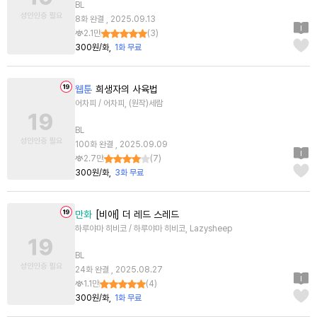
BL
8화 완결 , 2025.09.13
2.1만
(
3
)
300원/화
1화 무료
웹툰
희생자의 사육법
어차피 / 어차피, (원작)세람
BL
100화 완결 , 2025.09.09
2.7만
(
7
)
300원/화
3화 무료
만화
[비애] 더 레드 스레드
하루야마 히비코 / 하루야마 히비코, Lazysheep
BL
24화 완결 , 2025.08.27
1.1만
(
4
)
300원/화
1화 무료