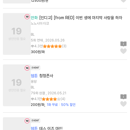
12500원/권
만화
[인디고] [from RED] 이번 생에 마지막 사랑을 하자
노노시마 타코
BL
5화 연재 , 2026.05.26
4.3천
(
3
)
300원/화
웹툰
청청존사
용왕
BL
79화 완결 , 2026.05.21
4.1만
(
4
)
200원/화
1화 무료
50% 할인
웹툰
데스 이즈 마인