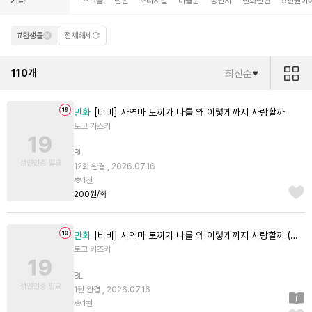
기타
스크롤
단편
오리지널
미블뿐
동인지
만화단편
5천원이
#환생물
전체해제
110
개
최신순
만화
[비비] 사역마 토끼가 나를 왜 이렇게까지 사랑할까
토고 카즈키
BL
12화 완결 , 2026.07.16
1천
200원/화
만화
[비비] 사역마 토끼가 나를 왜 이렇게까지 사랑할까 (기간 한정판) [단행본]
토고 카즈키
BL
1권 완결 , 2026.07.16
1천