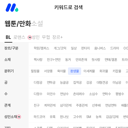
미스터블루
키워드로 검색
웹툰/만화
소설
BL
로맨스
성인
무협
장르+
장르/구분
학원/캠퍼스
개그/코믹
일상
판타지
옴니버스
드라마
O
소재
짝사랑
친구>연인
동거
인외존재
첫사랑
연애/결혼
트라
분위기
피폐물
시리어스
힐링물
서양풍
육아물
환생물
이세계물
회귀물
키잡물
공
다정공
연하공
능글공
집착공
강공
대형견공
미남공
수
다정수
미인수
연상수
츤데레수
소심수
연하수
평범수
관계
친구
계약관계
삼각관계
주종관계
선후배
연상연하
배틀
성인소재
하드코어
유혹
원나잇
고수위
SM
능욕
감금/강제
변