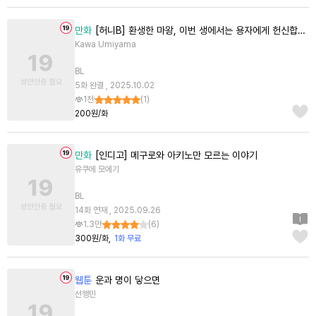
만화
[허니B] 환생한 마왕, 이번 생에서는 용자에게 헌신합니다
Kawa Umiyama
BL
5화 완결 , 2025.10.02
1천
(
1
)
200원/화
만화
[인디고] 메구로와 아키노만 모르는 이야기
유쿠에 모에기
BL
14화 연재 , 2025.09.26
1.3만
(
6
)
300원/화
1화 무료
웹툰
운과 명이 닿으면
선행민