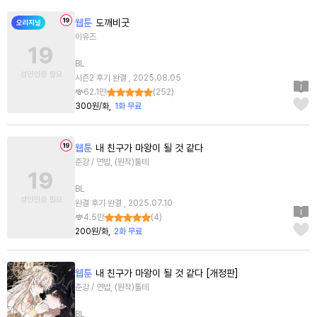
웹툰
도깨비굿
이유즈
BL
시즌2 후기 완결 , 2025.08.05
62.1만
(
252
)
300원/화
1화 무료
웹툰
내 친구가 마왕이 될 것 같다
준강 / 연밥, (원작)톨테
BL
완결 후기 완결 , 2025.07.10
4.5만
(
4
)
200원/화
2화 무료
웹툰
내 친구가 마왕이 될 것 같다 [개정판]
준강 / 연밥, (원작)톨테
BL