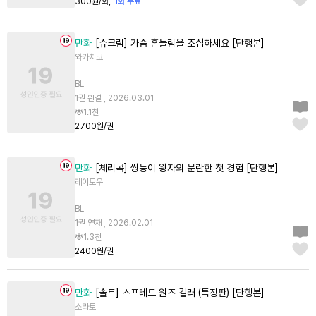
300원/화
1화 무료
만화
[슈크림] 가슴 흔들림을 조심하세요 [단행본]
와카치코
BL
1권 완결 , 2026.03.01
1.1천
2700원/권
만화
[체리콕] 쌍둥이 왕자의 문란한 첫 경험 [단행본]
레이토우
BL
1권 연재 , 2026.02.01
1.3천
2400원/권
만화
[솔트] 스프레드 원즈 컬러 (특장판) [단행본]
소라토