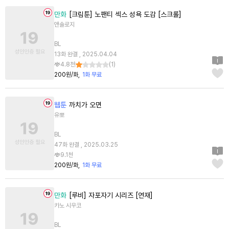
만화
[크림툰] 노팬티 섹스 성욕 도감 [스크롤]
앤솔로지
BL
13화 완결 , 2025.04.04
4.8천
(
1
)
200원/화
1화 무료
웹툰
까치가 오면
유뽀
BL
47화 완결 , 2025.03.25
9.1천
200원/화
1화 무료
만화
[루비] 자포자기 시리즈 [연재]
카노 시우코
BL