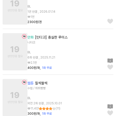
BL
1권 완결 , 2026.01.14
1천
2300원/권
만화
[인디고] 충실한 루이스
니타코
BL
6화 완결 , 2025.11.21
2.1천
400원/화
1화 무료
웹툰
칠섹팔섹
수림 / 뛰뛰빵빵
BL
외전 2화 완결 , 2025.10.01
11.4만
(
11
)
300원/화
1화 무료