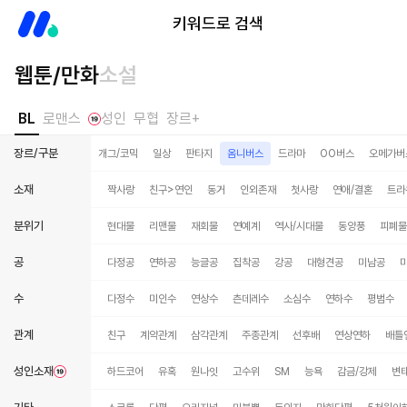
미스터블루
키워드로 검색
웹툰/만화
소설
BL
로맨스
성인
무협
장르+
장르/구분
학원/캠퍼스
개그/코믹
일상
판타지
옴니버스
드라마
OO버스
오메가버
소재
짝사랑
친구>연인
동거
인외존재
첫사랑
연애/결혼
트라
분위기
현대물
리맨물
재회물
연예계
역사/시대물
동양풍
피폐물
공
다정공
연하공
능글공
집착공
강공
대형견공
미남공
수
다정수
미인수
연상수
츤데레수
소심수
연하수
평범수
관계
친구
계약관계
삼각관계
주종관계
선후배
연상연하
배틀
성인소재
하드코어
유혹
원나잇
고수위
SM
능욕
감금/강제
변