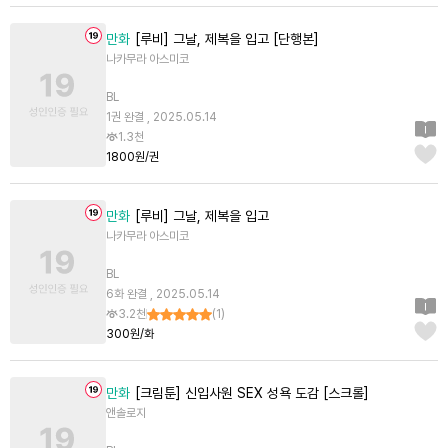
만화
[루비] 그날, 제복을 입고 [단행본]
나카무라 아스미코
BL
1권 완결 , 2025.05.14
1.3천
1800원/권
만화
[루비] 그날, 제복을 입고
나카무라 아스미코
BL
6화 완결 , 2025.05.14
3.2천
(
1
)
300원/화
만화
[크림툰] 신입사원 SEX 성욕 도감 [스크롤]
앤솔로지