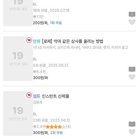
BL
18화 완결 , 2025.07.18
1.1만
200원/화
1화 무료
만화
[로제] 악마 같은 상사를 울리는 방법
시다츠 타카유키, 오차즈케 와사비, 야마다 코타로, 렌지, 키지마 효고
BL
5화 완결 , 2025.06.13
6.4천
300원/화
웹툰
인스턴트 산제물
김몽게
BL
23화 완결 , 2025.06.12
2.4만
(
4
)
300원/화
2화 무료