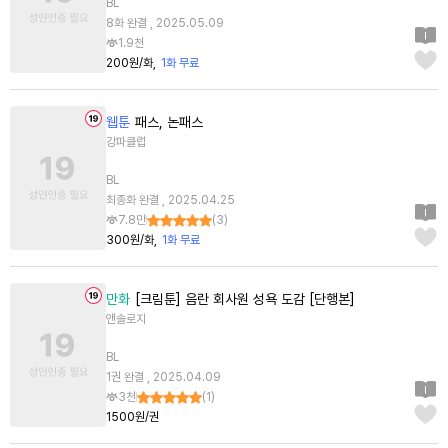
BL
8화 완결 , 2025.05.09
1.9천
200원/화
1화 무료
웹툰
패스, 논패스
강파클럽
BL
최종화 완결 , 2025.04.25
7.8만
(
3
)
300원/화
1화 무료
만화
[크림툰] 음란 회사원 성욕 도감 [단행본]
앤솔로지
BL
1권 완결 , 2025.04.09
3천
(
1
)
1500원/권