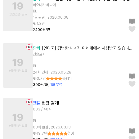
아오나가 하나메
BL
1권 완결 , 2026.06.08
1.3만
2400원/권
만화
[인디고] 평범한 내♂가 이세계에서 사랑받고 있습니다 앤솔로지 코믹스
앤솔로지
BL
24화 연재 , 2026.05.28
3.7만
(
11
)
300원/화
1화 무료
웹툰
현장 검거!
603 / 404
BL
63화 완결 , 2026.03.13
19.7만
(
10
)