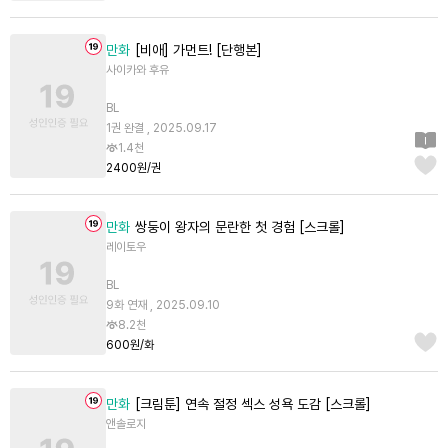
만화
[비애] 가먼트! [단행본]
사이카와 후유
BL
1권 완결 , 2025.09.17
1.4천
2400원/권
만화
쌍둥이 왕자의 문란한 첫 경험 [스크롤]
레이토우
BL
9화 연재 , 2025.09.10
8.2천
600원/화
만화
[크림툰] 연속 절정 섹스 성욕 도감 [스크롤]
앤솔로지