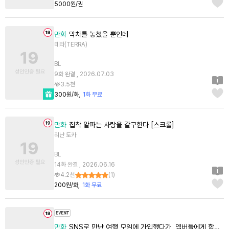
5000원/권
만화
막차를 놓쳤을 뿐인데
테라(TERRA)
BL
9화 완결 , 2026.07.03
3.5천
300원/화
1화 무료
만화
집착 알파는 사랑을 갈구한다 [스크롤]
리난 토카
BL
14화 완결 , 2026.06.16
4.2천
(
1
)
200원/화
1화 무료
만화
SNS로 만난 여행 모임에 가입했다가, 멤버들에게 함락당해버렸습니다 [단행본]