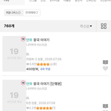
기타
스크롤
단편
오리지널
미블뿐
동인지
만화단편
5천원이
#옴니버스
전체해제
760
개
최신순
만화
왕국 이야기
나카무라 아스미코
BL
최종화-2 완결 , 2026.07.09
3.6만
(
8
)
400원/화
4화 무료
만화
왕국 이야기 [단행본]
나카무라 아스미코
BL
6권 완결 , 2026.07.09
2.2천
(
1
)