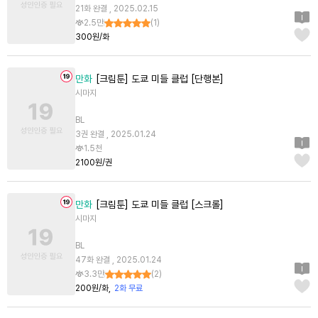
21화 완결 , 2025.02.15
2.5만
(
1
)
300원/화
만화
[크림툰] 도쿄 미들 클럽 [단행본]
시마지
BL
3권 완결 , 2025.01.24
1.5천
2100원/권
만화
[크림툰] 도쿄 미들 클럽 [스크롤]
시마지
BL
47화 완결 , 2025.01.24
3.3만
(
2
)
200원/화
2화 무료