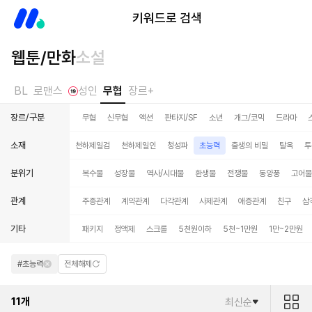
미스터블루
키워드로 검색
웹툰/만화
소설
BL
로맨스
성인
무협
장르+
장르/구분
무협
신무협
액션
판타지/SF
소년
개그/코믹
드라마
소재
/살인
지존
천마
천하제일검
천하제일인
청성파
초능력
출생의 비밀
탈옥
투
분위기
복수물
성장물
역사/시대물
환생물
전쟁물
동양풍
고어물
관계
주종관계
계약관계
다각관계
사제관계
애증관계
친구
삼
기타
패키지
정액제
스크롤
5천원이하
5천~1만원
1만~2만원
#초능력
전체해제
11
개
최신순