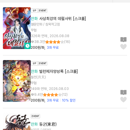
만화
사상최강의 데릴사위 [스크롤]
열문만화 / 침묵적고점
무협
326화 연재 , 2026.08.08
38.3만
(
16
)
200원/화
3화 무료
만화
빌런제자양성록 [스크롤]
월천(月天)
무협
149화 연재 , 2026.08.03
9.4만
(
12
)
200원/화
3화 무료
10% 할인
만화
동군(東君)