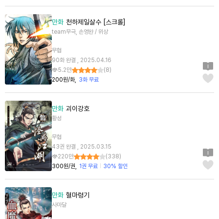
만화
천하제일살수 [스크롤]
team무극, 손영완 / 위상
무협
90화 완결 , 2025.04.16
5.2만
(
8
)
200원/화
3화 무료
만화
괴이강호
황성
무협
43권 완결 , 2025.03.15
220만
(
338
)
300원/권
1권 무료
30% 할인
만화
혈마령기
사마달