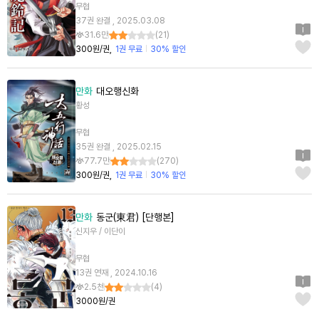
무협
37권 완결 , 2025.03.08
31.6만
(
21
)
300원/권
1권 무료
30% 할인
만화
대오행신화
황성
무협
35권 완결 , 2025.02.15
77.7만
(
270
)
300원/권
1권 무료
30% 할인
만화
동군(東君) [단행본]
신지우 / 이단이
무협
13권 연재 , 2024.10.16
2.5천
(
4
)
3000원/권