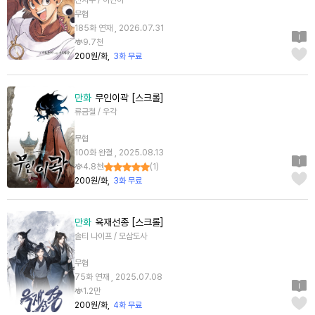
신지우 / 이단이
무협
185화 연재 , 2026.07.31
9.7천
200원/화
3화 무료
만화
무인이곽 [스크롤]
류금철 / 우각
무협
100화 완결 , 2025.08.13
4.8천
(
1
)
200원/화
3화 무료
만화
육재선종 [스크롤]
솔티 나이프 / 모삼도사
무협
75화 연재 , 2025.07.08
1.2만
200원/화
4화 무료