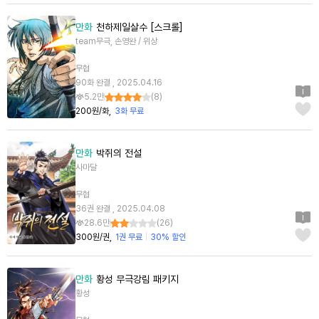
만화
천하제일살수 [스크롤]
team무극, 손영완 / 위상
무협
90화 완결 , 2025.04.16
5.2만
(
8
)
200원/화
3화 무료
만화
박쥐의 전설
사마달
무협
36권 완결 , 2025.04.08
28.6만
(
26
)
300원/권
1권 무료
30% 할인
만화
황성 무극강림 패키지
황성