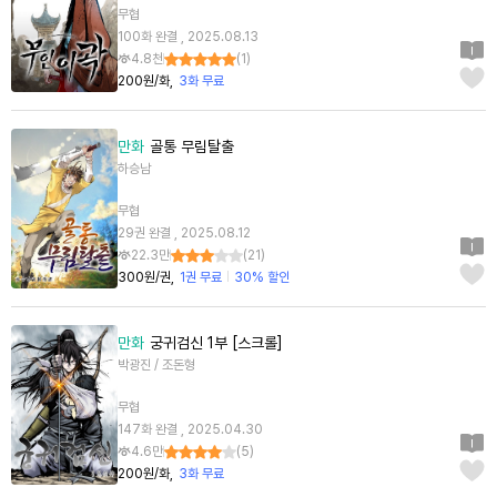
무협
100화 완결 , 2025.08.13
4.8천
(
1
)
200원/화
3화 무료
만화
골통 무림탈출
하승남
무협
29권 완결 , 2025.08.12
22.3만
(
21
)
300원/권
1권 무료
30% 할인
만화
궁귀검신 1부 [스크롤]
박광진 / 조돈형
무협
147화 완결 , 2025.04.30
4.6만
(
5
)
200원/화
3화 무료