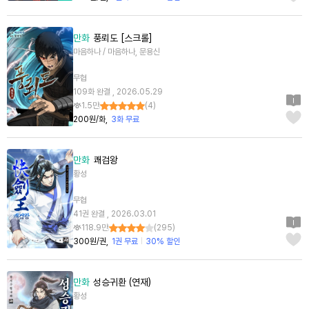
만화
풍뢰도 [스크롤]
마음하나 / 마음하나, 문용신
무협
109화 완결 , 2026.05.29
1.5만
(
4
)
200원/화
3화 무료
만화
쾌검왕
황성
무협
41권 완결 , 2026.03.01
118.9만
(
295
)
300원/권
1권 무료
30% 할인
만화
성승귀환 (연재)
황성