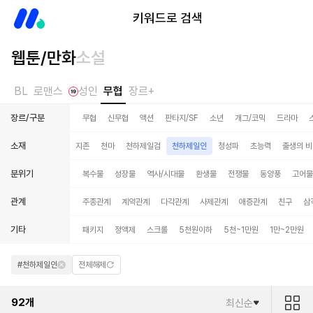
미스터블루
키워드로 검색
웹툰/만화
소설
BL
로맨스
성인
무협
장르+
장르/구분
무협
신무협
액션
판타지/SF
소년
개그/코믹
드라마
소재
정사대전
죽음/살인
지존
천마
천하제일검
천하제일인
청성파
초능력
출생의 
분위기
복수물
성장물
역사/시대물
환생물
전쟁물
동양풍
고어물
관계
주종관계
계약관계
다각관계
사제관계
애증관계
친구
삼
기타
패키지
정액제
스크롤
5천원이하
5천~1만원
1만~2만원
#천하제일인
전체해제
92
개
최신순