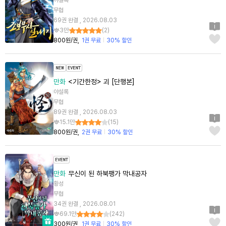
야설록
무협
69권 완결 , 2026.08.03
3만
(
2
)
800원/권
1권 무료
30% 할인
만화
<기간한정> 괴 [단행본]
야설록
무협
89권 완결 , 2026.08.03
15.1만
(
15
)
800원/권
2권 무료
30% 할인
만화
무신이 된 하북팽가 막내공자
황성
무협
34권 완결 , 2026.08.01
69.1만
(
242
)
300원/권
1권 무료
30% 할인