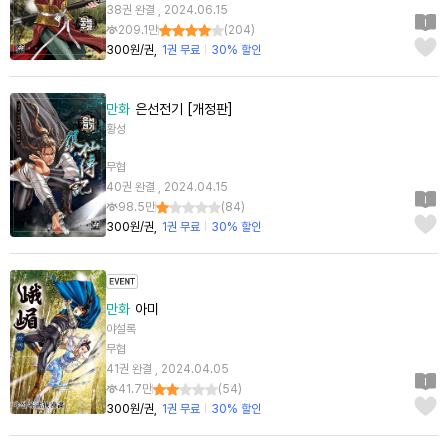
38권 완결 , 2024.06.15
209.1만
(
204
)
300원/권
1권 무료
30% 할인
만화
은선전기 [개정판]
황성
무협
40권 완결 , 2024.04.15
98.5만
(
84
)
300원/권
1권 무료
30% 할인
만화
아미
야설록
무협
41권 완결 , 2024.04.05
41.7만
(
54
)
300원/권
1권 무료
30% 할인