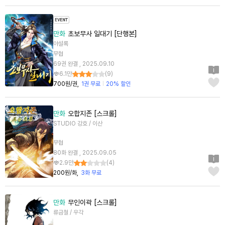
만화
초보무사 일대기 [단행본]
야설록
무협
69권 완결 , 2025.09.10
6.1만
(
9
)
700원/권
1권 무료
20% 할인
만화
오합지존 [스크롤]
STUDIO 강호 / 이산
무협
80화 완결 , 2025.09.05
2.9만
(
4
)
200원/화
3화 무료
만화
무인이곽 [스크롤]
류금철 / 우각