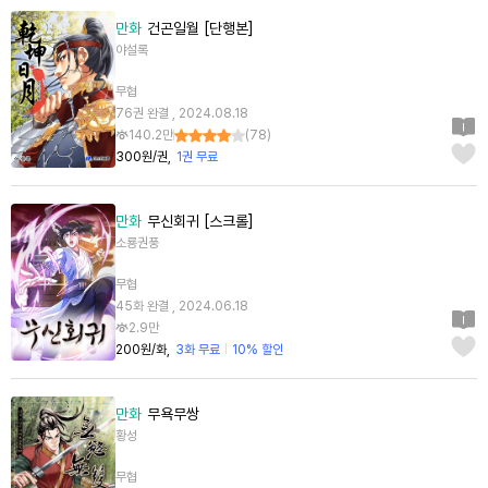
만화
건곤일월 [단행본]
야설록
무협
76권 완결 , 2024.08.18
140.2만
(
78
)
300원/권
1권 무료
만화
무신회귀 [스크롤]
소룡권풍
무협
45화 완결 , 2024.06.18
2.9만
200원/화
3화 무료
10% 할인
만화
무욕무쌍
황성
무협