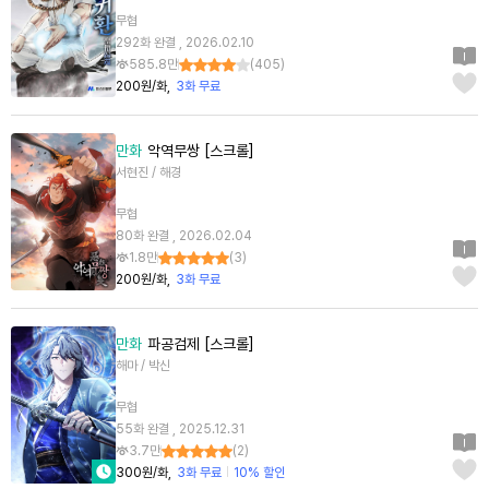
무협
292화 완결 , 2026.02.10
585.8만
(
405
)
200원/화
3화 무료
만화
악역무쌍 [스크롤]
서현진 / 해경
무협
80화 완결 , 2026.02.04
1.8만
(
3
)
200원/화
3화 무료
만화
파공검제 [스크롤]
해마 / 박신
무협
55화 완결 , 2025.12.31
3.7만
(
2
)
300원/화
3화 무료
10% 할인