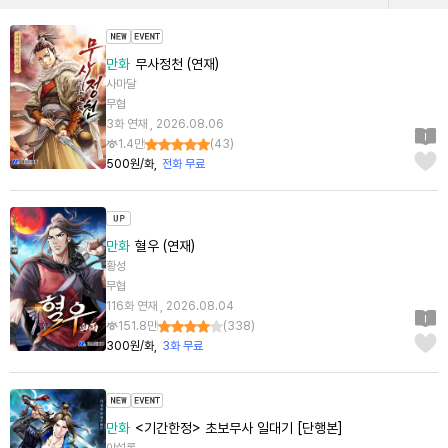
만화
무사정천 (연재)
사마달
무협
3화 연재 , 2026.08.06
1.4만
(
43
)
500원/화
전화 무료
만화
혈우 (연재)
황성
무협
116화 연재 , 2026.08.04
151.8만
(
338
)
300원/화
3화 무료
만화
<기간한정> 초보무사 일대기 [단행본]