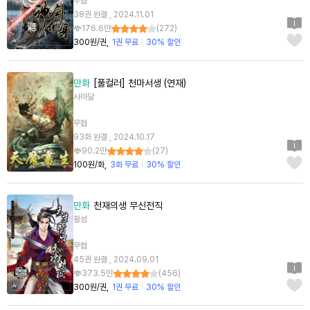
무협
38권 완결 , 2024.11.01
176.6만
(
272
)
300원/권
1권 무료
30% 할인
만화
[풀컬러] 천마서생 (연재)
사마달
무협
93화 완결 , 2024.10.17
90.2만
(
27
)
100원/화
3화 무료
30% 할인
만화
천재의생 무신전직
황성
무협
45권 완결 , 2024.09.01
373.5만
(
456
)
300원/권
1권 무료
30% 할인