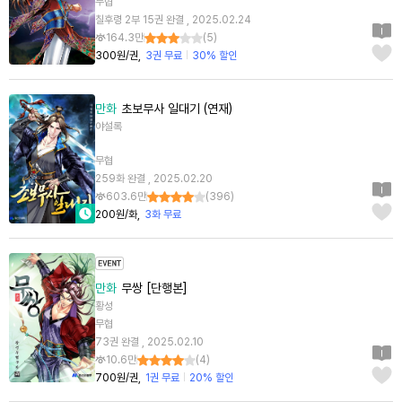
무협
칠후령 2부 15권 완결 , 2025.02.24
164.3만
(
5
)
300원/권
3권 무료
30% 할인
만화
초보무사 일대기 (연재)
야설록
무협
259화 완결 , 2025.02.20
603.6만
(
396
)
200원/화
3화 무료
만화
무쌍 [단행본]
황성
무협
73권 완결 , 2025.02.10
10.6만
(
4
)
700원/권
1권 무료
20% 할인