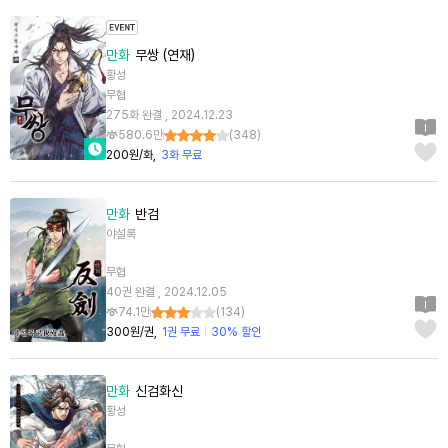
만화
무쌍 (연재)
황성
무협
275화 완결 , 2024.12.23
580.6만
(
348
)
200원/화
3화 무료
만화
반검
야설록
무협
40권 완결 , 2024.12.05
74.1만
(
134
)
300원/권
1권 무료
30% 할인
만화
신검화신
황성