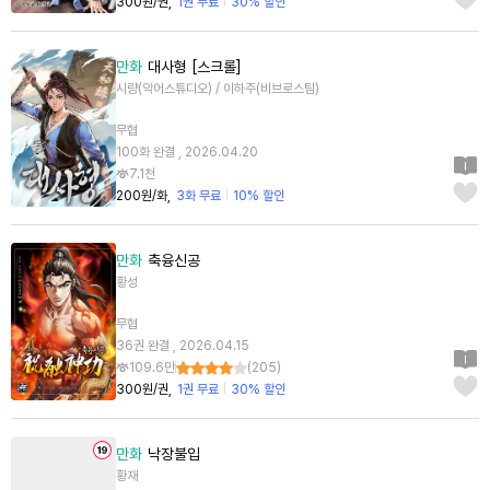
300원/권
1권 무료
30% 할인
만화
대사형 [스크롤]
시량(악어스튜디오) / 이하주(비브로스팀)
무협
100화 완결 , 2026.04.20
7.1천
200원/화
3화 무료
10% 할인
만화
축융신공
황성
무협
36권 완결 , 2026.04.15
109.6만
(
205
)
300원/권
1권 무료
30% 할인
만화
낙장불입
황재