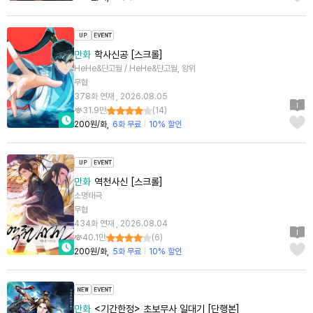
만화
학사신공 [스크롤]
HeHe&단고월 / HeHe&단고월, 왕위
무협
378화 연재 , 2026.08.05
31.9만
(
14
)
200원/화
6화 무료
10% 할인
만화
역천사신 [스크롤]
소명태극
무협
434화 연재 , 2026.08.04
40.1만
(
6
)
200원/화
5화 무료
10% 할인
만화
<기간한정> 초보무사 일대기 [단행본]