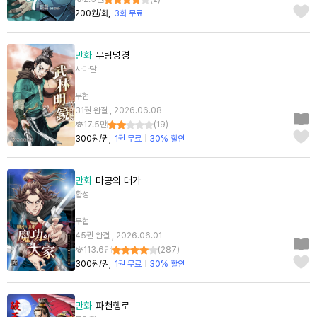
200원/화
3화 무료
만화
무림명경
사마달
무협
31권 완결 , 2026.06.08
17.5만
(
19
)
300원/권
1권 무료
30% 할인
만화
마공의 대가
황성
무협
45권 완결 , 2026.06.01
113.6만
(
287
)
300원/권
1권 무료
30% 할인
만화
파천행로