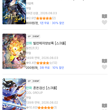
야설록
무협
69권 완결 , 2026.08.03
2.9만
(
2
)
800원/권
1권 무료
30% 할인
만화
빌런제자양성록 [스크롤]
월천(月天)
무협
149화 연재 , 2026.08.03
9.4만
(
12
)
200원/화
3화 무료
10% 할인
만화
혼돈검신 [스크롤]
COL GROUP
무협
139화 연재 , 2026.08.02
10.6만
(
1
)