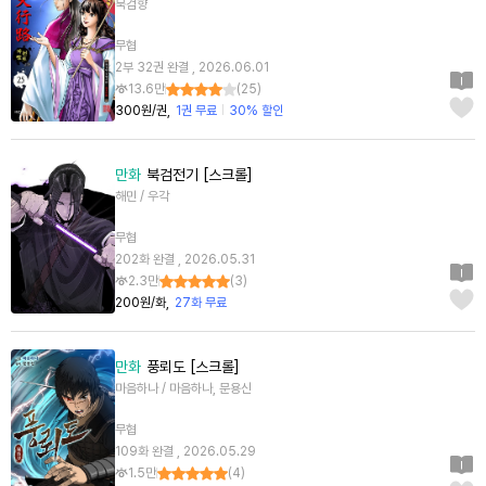
묵검향
무협
2부 32권 완결 , 2026.06.01
13.6만
(
25
)
300원/권
1권 무료
30% 할인
만화
북검전기 [스크롤]
해민 / 우각
무협
202화 완결 , 2026.05.31
2.3만
(
3
)
200원/화
27화 무료
만화
풍뢰도 [스크롤]
마음하나 / 마음하나, 문용신
무협
109화 완결 , 2026.05.29
1.5만
(
4
)