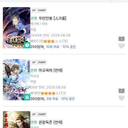
만화
무련전봉 [스크롤]
벽가벽 / 막묵
무협
2044화 연재 , 2026.08.08
80.1만
(
15
)
200원/화
10화 무료
10% 할인
만화
마교육제 (연재)
하승남
무협
28화 연재 , 2026.08.06
18만
(
73
)
300원/화
3화 무료
10% 할인
만화
권왕독존 (연재)