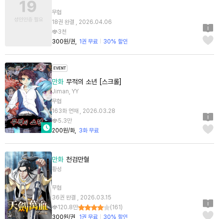
무협
18권 완결 , 2026.04.06
3천
300원/권
1권 무료
30% 할인
만화
무적의 소년 [스크롤]
Jiman, YY
무협
163화 연재 , 2026.03.28
5.3만
200원/화
3화 무료
만화
천검만혈
황성
무협
36권 완결 , 2026.03.15
120.8만
(
161
)
300원/권
1권 무료
30% 할인