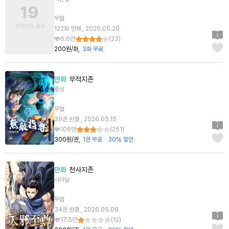
무협
122화 연재 , 2026.05.20
6.6만
(
23
)
200원/화
3화 무료
만화
무적지존
황성
무협
39권 완결 , 2026.05.15
106만
(
251
)
300원/권
1권 무료
30% 할인
만화
천사지존
사마달
무협
34권 완결 , 2026.05.08
17.5만
(
12
)