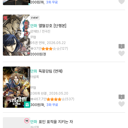
200원/화
3화 무료
만화
열혈강호 [단행본]
양재현 / 전극진
무협
95권 연재 , 2026.05.22
37만
(
127
)
2000원/권
만화
독왕강림 (연재)
야설록
무협
336화 완결 , 2026.05.20
467.7만
(
537
)
300원/화
3화 무료
만화
표인 표적을 지키는 자
허선철