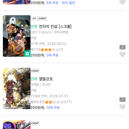
200원/화
5화 무료
10% 할인
만화
천자의 전설 [스크롤]
iQIYI Comics / 큐비씨엔엠
무협
37화 연재 , 2026.08.02
1.1만
(
1
)
200원/화
3화 무료
만화
열혈강호
양재현 / 전극진
무협
726화 연재 , 2026.07.31
89.8만
(
217
)
200원/화
14화 무료