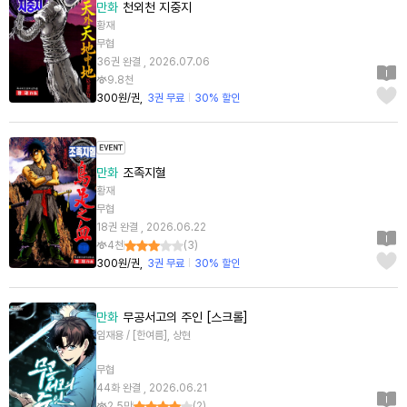
만화
천외천 지중지
황재
무협
36권 완결 , 2026.07.06
9.8천
300원/권
3권 무료
30% 할인
만화
조족지혈
황재
무협
18권 완결 , 2026.06.22
4천
(
3
)
300원/권
3권 무료
30% 할인
만화
무공서고의 주인 [스크롤]
임재용 / [한여름], 상현
무협
44화 완결 , 2026.06.21
2.5만
(
2
)