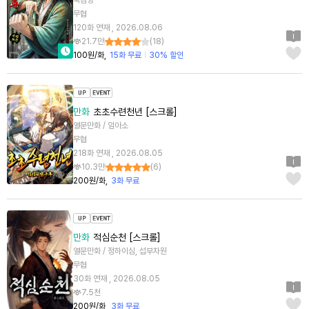
묵검향
무협
120화 연재 , 2026.08.06
21.7만
(
18
)
100원/화
15화 무료
30% 할인
만화
초초수련천년 [스크롤]
열문만화 / 임아소
무협
218화 연재 , 2026.08.05
10.3만
(
6
)
200원/화
3화 무료
만화
적심순천 [스크롤]
열문만화 / 정하이심, 섭부차원
무협
30화 연재 , 2026.08.05
7.5천
200원/화
3화 무료