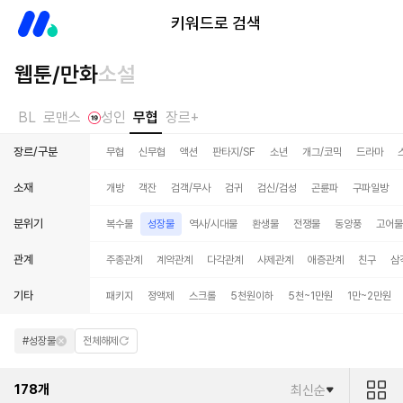
미스터블루
키워드로 검색
웹툰/만화
소설
BL
로맨스
성인
무협
장르+
장르/구분
무협
신무협
액션
판타지/SF
소년
개그/코믹
드라마
소재
개방
객잔
검객/무사
검귀
검신/검성
곤륜파
구파일방
분위기
복수물
성장물
역사/시대물
환생물
전쟁물
동양풍
고어물
관계
주종관계
계약관계
다각관계
사제관계
애증관계
친구
삼
기타
패키지
정액제
스크롤
5천원이하
5천~1만원
1만~2만원
#성장물
전체해제
178
개
최신순