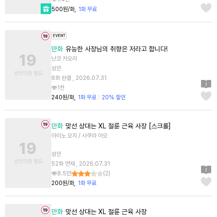
500원/화
1화 무료
만화
유능한 사장님의 취향은 저라고 합니다!
난코 카오리
성인
6화 완결 , 2026.07.31
1천
240원/화
1화 무료
20% 할인
만화
맞선 상대는 XL 절륜 근육 사장 [스크롤]
아이노 오지 / 사쿠라 아오
성인
52화 연재 , 2026.07.31
8.5만
(
2
)
200원/화
1화 무료
만화
맞선 상대는 XL 절륜 근육 사장