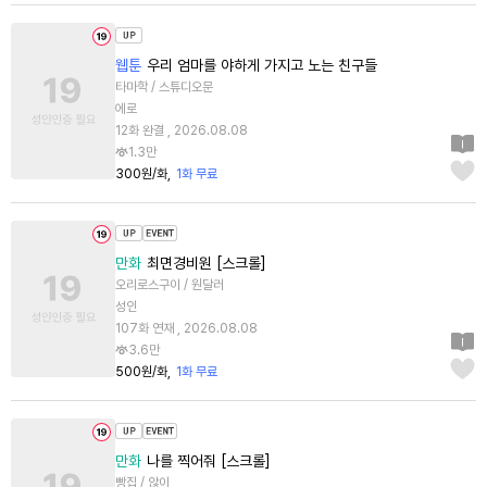
웹툰
우리 엄마를 야하게 가지고 노는 친구들
타마학 / 스튜디오문
에로
12화 완결 , 2026.08.08
1.3만
300원/화
1화 무료
만화
최면경비원 [스크롤]
오리로스구이 / 원달러
성인
107화 연재 , 2026.08.08
3.6만
500원/화
1화 무료
만화
나를 찍어줘 [스크롤]
빵집 / 않이