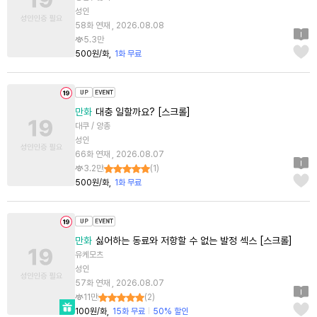
성인
58화 연재 , 2026.08.08
5.3만
500원/화
1화 무료
만화
대충 일할까요? [스크롤]
대쿠 / 양총
성인
66화 연재 , 2026.08.07
3.2만
(
1
)
500원/화
1화 무료
만화
싫어하는 동료와 저항할 수 없는 발정 섹스 [스크롤]
유케모츠
성인
57화 연재 , 2026.08.07
11만
(
2
)
100원/화
15화 무료
50% 할인