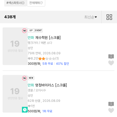
#섹스파트너
전체해제
438
개
최신순
만화
재수학원 [스크롤]
탱크가이 / 메론 소다
성인
79화 연재 , 2026.08.09
8.2만
(
1
)
300원/화
5화 무료
40% 할인
만화
멍청바이러스 [스크롤]
갱꿀 / 오아시수
성인
62화 완결 , 2026.08.09
1천
500원/화
1화 무료