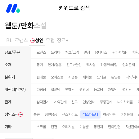
미스터블루
키워드로 검색
웹툰/만화
소설
BL
로맨스
성인
무협
장르+
장르/구분
로맨스
드라마
개그/코믹
일상
옴니버스
판타지/SF
학원
소재
동거
연애/결혼
친구>연인
짝사랑
하렘/역하렘
인외존재
분위기
현대물
오피스물
서양풍
재회물
느와르
동양풍
역사/시
캐릭터(남/여)
다정남
절륜남
연하남
평범녀
능글남
재벌남
평범남
관계
삼각관계
계약관계
친구
연상연하
주종관계
나이차커플
성인소재
수
마사지
변태
불륜
성인용품
섹스가이드
섹스파트너
여공남수
여친몰래
기타
스크롤
단편
오리지널
미블뿐
동인지
만화단편
5천원이