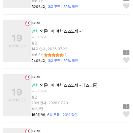
8.4천
320원/화
3화 무료
20% 할인
만화
외톨이에 야한 스즈노세 씨
나츠바 야시
성인
14화 연재 , 2026.07.23
6.8천
(
2
)
240원/화
3화 무료
20% 할인
만화
외톨이에 야한 스즈노세 씨 [스크롤]
나츠바 야시
성인
28화 연재 , 2026.07.23
2.2만
160원/화
6화 무료
20% 할인