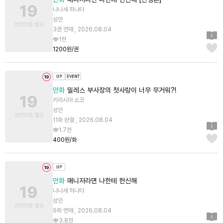
나나세 히나타
성인
3권 연재 , 2026.08.04
1천
1200원/권
만화
밀레스 부사장의 첫사랑이 너무 무거워?!
키리시마 쇼코
성인
11화 완결 , 2026.08.04
1.7천
400원/화
만화
매니저라면 나한테 헌신해
나나세 히나타
성인
9화 연재 , 2026.08.04
3.8천