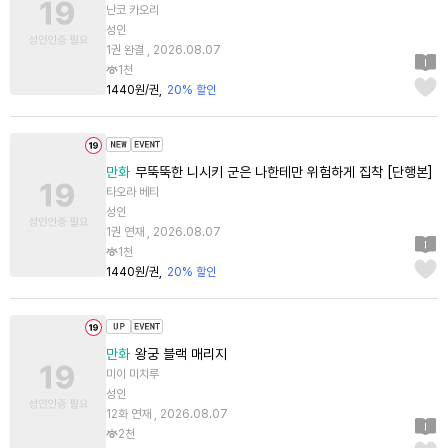
난코 카오리
성인
1권 완결 , 2026.08.07
1천
1440원/권
20% 할인
만화
무뚝뚝한 니시키 군은 나한테만 위험하게 집착 [단행본]
타오라 베티
성인
1권 연재 , 2026.08.07
1천
1440원/권
20% 할인
만화
왕궁 블랙 매리지
미이 미치루
성인
12화 연재 , 2026.08.07
2천