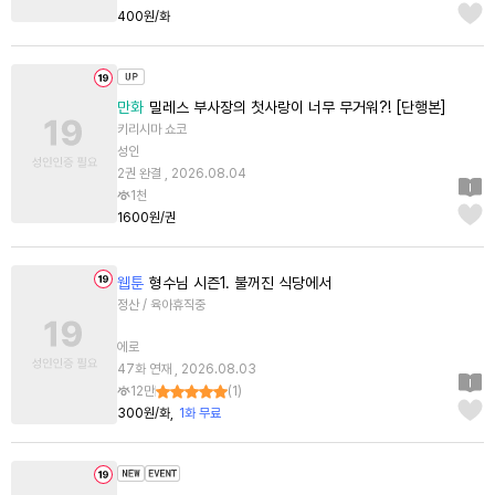
400원/화
만화
밀레스 부사장의 첫사랑이 너무 무거워?! [단행본]
키리시마 쇼코
성인
2권 완결 , 2026.08.04
1천
1600원/권
웹툰
형수님 시즌1. 불꺼진 식당에서
정산 / 육아휴직중
에로
47화 연재 , 2026.08.03
12만
(
1
)
300원/화
1화 무료