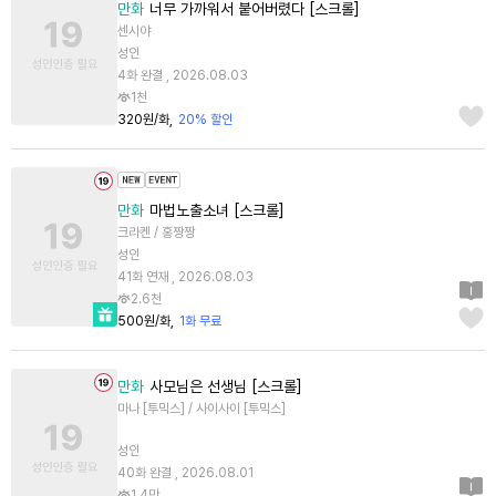
만화
너무 가까워서 붙어버렸다 [스크롤]
센시야
성인
4화 완결 , 2026.08.03
1천
320원/화
20% 할인
만화
마법노출소녀 [스크롤]
크라켄 / 홍짱짱
성인
41화 연재 , 2026.08.03
2.6천
500원/화
1화 무료
만화
사모님은 선생님 [스크롤]
마나 [투믹스] / 사이사이 [투믹스]
성인
40화 완결 , 2026.08.01
1.4만