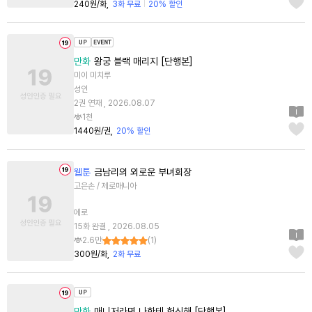
240원/화
3화 무료
20% 할인
만화
왕궁 블랙 매리지 [단행본]
미이 미치루
성인
2권 연재 , 2026.08.07
1천
1440원/권
20% 할인
웹툰
금남리의 외로운 부녀회장
고은손 / 제로매니아
에로
15화 완결 , 2026.08.05
2.6만
(
1
)
300원/화
2화 무료
만화
매니저라면 나한테 헌신해 [단행본]