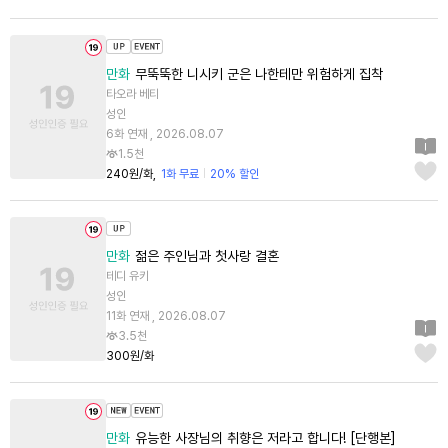
만화
무뚝뚝한 니시키 군은 나한테만 위험하게 집착
타오라 베티
성인
6화 연재 , 2026.08.07
1.5천
240원/화
1화 무료
20% 할인
만화
젊은 주인님과 첫사랑 결혼
테디 유키
성인
11화 연재 , 2026.08.07
3.5천
300원/화
만화
유능한 사장님의 취향은 저라고 합니다! [단행본]