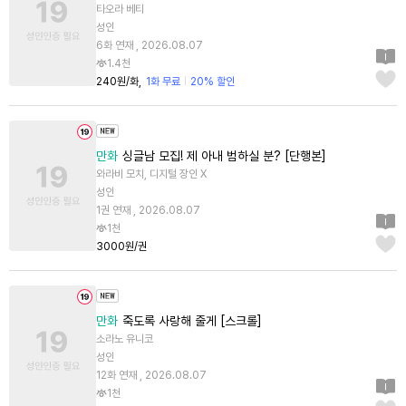
타오라 베티
성인
6화 연재 , 2026.08.07
1.4천
240원/화
1화 무료
20% 할인
만화
싱글남 모집! 제 아내 범하실 분? [단행본]
와라비 모치, 디지털 장인 X
성인
1권 연재 , 2026.08.07
1천
3000원/권
만화
죽도록 사랑해 줄게 [스크롤]
소라노 유니코
성인
12화 연재 , 2026.08.07
1천