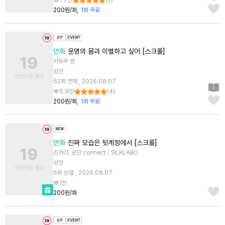
1.7만
(
2
)
200원/화
1화 무료
만화
운명의 몸과 이별하고 싶어 [스크롤]
키유우 센
성인
52화 연재 , 2026.08.07
5.9만
(
4
)
200원/화
1화 무료
만화
진짜 모습은 뒷계정에서 [스크롤]
츠카다, 로만 connect / SILKLABO
성인
6화 완결 , 2026.08.07
1천
200원/화