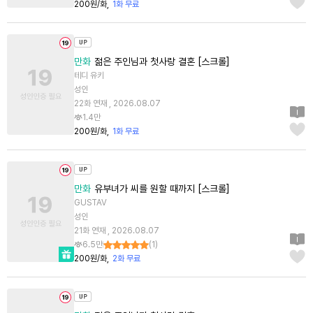
200원/화
1화 무료
만화
젊은 주인님과 첫사랑 결혼 [스크롤]
테디 유키
성인
22화 연재 , 2026.08.07
1.4만
200원/화
1화 무료
만화
유부녀가 씨를 원할 때까지 [스크롤]
GUSTAV
성인
21화 연재 , 2026.08.07
6.5만
(
1
)
200원/화
2화 무료