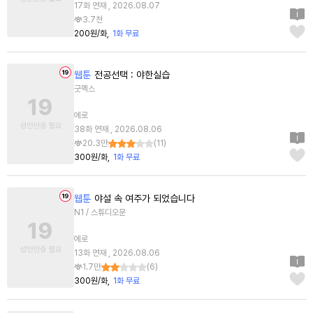
17화 연재 , 2026.08.07
3.7천
200원/화
1화 무료
웹툰
전공선택 : 야한실습
굿멕스
에로
38화 연재 , 2026.08.06
20.3만
(
11
)
300원/화
1화 무료
웹툰
야설 속 여주가 되었습니다
N1 / 스튜디오문
에로
13화 연재 , 2026.08.06
1.7만
(
6
)
300원/화
1화 무료