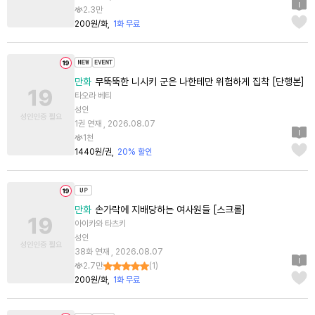
2.3만
200원/화
1화 무료
만화
무뚝뚝한 니시키 군은 나한테만 위험하게 집착 [단행본]
타오라 베티
성인
1권 연재 , 2026.08.07
1천
1440원/권
20% 할인
만화
손가락에 지배당하는 여사원들 [스크롤]
아이카와 타츠키
성인
38화 연재 , 2026.08.07
2.7만
(
1
)
200원/화
1화 무료