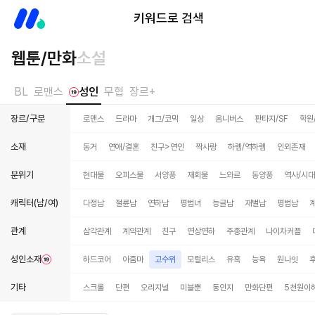
미스터블루
키워드로 검색
웹툰/만화
소설
BL
로맨스
성인
무협
장르+
장르/구분
로맨스
드라마
개그/코믹
일상
옴니버스
판타지/SF
학원
소재
동거
연애/결혼
친구>연인
짝사랑
하렘/역하렘
인외존재
분위기
현대물
오피스물
서양풍
재회물
느와르
동양풍
역사/시
캐릭터(남/여)
다정남
절륜남
연하남
평범녀
능글남
재벌남
평범남
관계
삼각관계
계약관계
친구
연상연하
주종관계
나이차커플
성인소재
하드코어
아줌마
고수위
모럴리스
유혹
능욕
원나잇
기타
스크롤
단편
오리지널
미블뿐
동인지
만화단편
5천원이