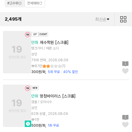
#고수위
전체해제
2,495
개
최신순
만화
재수학원 [스크롤]
탱크가이 / 메론 소다
성인
79화 연재 , 2026.08.09
8.1만
(
1
)
300원/화
5화 무료
40% 할인
만화
멍청바이러스 [스크롤]
갱꿀 / 오아시수
성인
62화 완결 , 2026.08.09
1천
500원/화
1화 무료