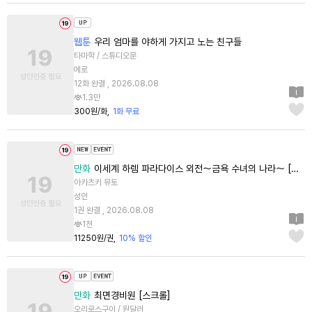
웹툰
우리 엄마를 야하게 가지고 노는 친구들
타마학 / 스튜디오문
에로
12화 완결 , 2026.08.08
1.3만
300원/화
1화 무료
만화
이세계 하렘 파라다이스 외전～금욕 수녀의 나라～ [단행본]
아카츠키 뮤토
성인
1권 완결 , 2026.08.08
1천
11250원/권
10% 할인
만화
최면경비원 [스크롤]
오리로스구이 / 원달러