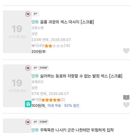
만화
음흉 과장의 섹스 마사지 [스크롤]
코로스케
성인
233화 연재 , 2026.08.07
134만
(
14
)
200원/화
만화
싫어하는 동료와 저항할 수 없는 발정 섹스 [스크롤]
유케모츠
성인
57화 연재 , 2026.08.07
11만
(
2
)
100원/화
15화 무료
50% 할인
만화
무뚝뚝한 니시키 군은 나한테만 위험하게 집착