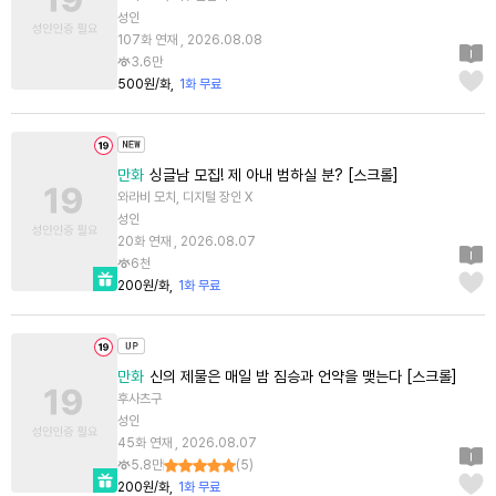
성인
107화 연재 , 2026.08.08
3.6만
500원/화
1화 무료
만화
싱글남 모집! 제 아내 범하실 분? [스크롤]
와라비 모치, 디지털 장인 X
성인
20화 연재 , 2026.08.07
6천
200원/화
1화 무료
만화
신의 제물은 매일 밤 짐승과 언약을 맺는다 [스크롤]
후사츠구
성인
45화 연재 , 2026.08.07
5.8만
(
5
)
200원/화
1화 무료