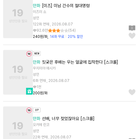
만화
[미즈] 미남 간수의 절대명령
이즈미 쇼
성인
122화 연재 , 2026.08.07
92.6만
(
54
)
240원/화
14화 무료
20% 할인
만화
짓궂은 후배는 우는 얼굴에 집착한다 [스크롤]
우지미야 에시카
성인
6화 연재 , 2026.08.07
1천
200원/화
만화
선배, 너무 젖었잖아요 [스크롤]
오카에 린코
성인
22화 연재 , 2026.08.07