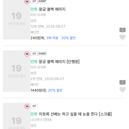
만화
왕궁 블랙 매리지
미이 미치루
성인
12화 연재 , 2026.08.07
2천
240원/화
3화 무료
20% 할인
만화
왕궁 블랙 매리지 [단행본]
미이 미치루
성인
2권 연재 , 2026.08.07
1천
1440원/권
20% 할인
만화
이토메 선배는 하고 싶을 때 눈을 뜬다 [스크롤]
나나쿠사 아마네
성인