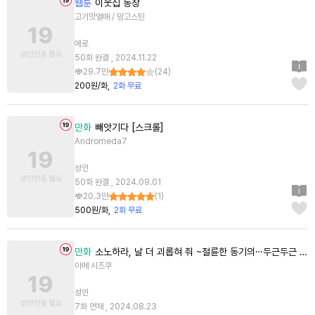
웹툰
이웃집 동창
고기맛열매 / 망고스틴
에로
50화 완결 , 2024.11.22
29.7만
(
24
)
200원/화
2화 무료
만화
빼앗기다 [스크롤]
Andromeda7
성인
50화 완결 , 2024.09.01
20.3만
(
1
)
500원/화
2화 무료
만화
소노하라, 날 더 괴롭혀 줘 ~절륜한 동기의…두근두근 깊은 사랑~
아메 시즈쿠
성인
7화 연재 , 2024.08.23