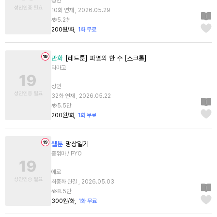
성인
10화 연재 , 2026.05.29
5.2천
200원/화
1화 무료
만화
[레드툰] 파멸의 한 수 [스크롤]
타마고
성인
32화 연재 , 2026.05.22
5.5만
200원/화
1화 무료
웹툰
망상일기
중꺾마 / PYO
에로
최종화 완결 , 2026.05.03
8.5만
300원/화
1화 무료