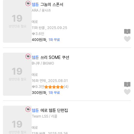
웹툰
그놈의 스폰서
ARA / 꽃사과
에로
11화 완결 , 2025.09.25
3.6만
400원/화
1화 무료
웹툰
쓰리 SOME 쿠션
B니루 / BIGMO
에로
16화 연재 , 2025.08.01
9.3만
(
4
)
300원/화
1화 무료
웹툰
에로 웹툰 단편집
Team LSS / 리콜
에로
12화 완결 , 2025.05.26