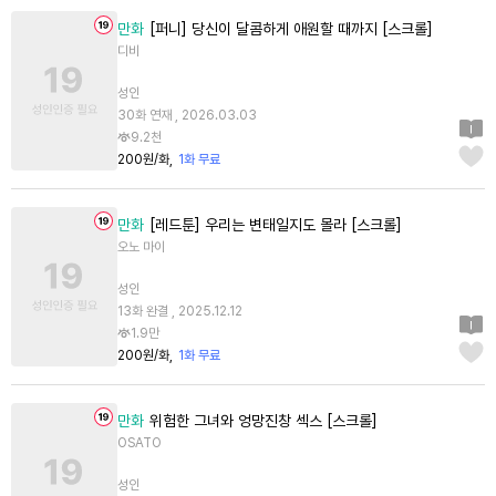
만화
[퍼니] 당신이 달콤하게 애원할 때까지 [스크롤]
디비
성인
30화 연재 , 2026.03.03
9.2천
200원/화
1화 무료
만화
[레드툰] 우리는 변태일지도 몰라 [스크롤]
오노 마이
성인
13화 완결 , 2025.12.12
1.9만
200원/화
1화 무료
만화
위험한 그녀와 엉망진창 섹스 [스크롤]
OSATO
성인