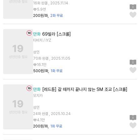
16화 완결 , 2025.11.14
5.9천
200원/화
2화 무료
만화
69빌라 [스크롤]
타비치 / IYZ
성인
70화 완결 , 2025.11.05
16.1만
500원/화
1화 무료
만화
[레드툰] 갈 때까지 끝나지 않는 SM 조교 [스크롤]
모치카
성인
24화 완결 , 2025.10.24
4.1만
200원/화
1화 무료