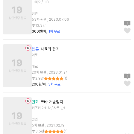
그리오 / HB
성인
53화 완결 , 2023.07.06
13.3만
300원/화
1화 무료
웹툰
사육의 향기
아토
에로
20화 완결 , 2023.01.24
2.9만
(
1
)
200원/화
3화 무료
만화
코바 개발일지
키즈키 아키라 / 사토 난키
성인
5화 완결 , 2021.02.19
3.5천
(
1
)