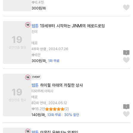
6.4천
300원/화
웹툰
19세부터 시작하는 JINMI의 에로드로잉
진미
에로
48화 완결 , 2024.07.26
6만
300원/화
1화 무료
웹툰
하이힐 아래의 까칠한 상사
타와무레 아히사
에로
82화 연재 , 2024.05.12
16.2만
(
2
)
140원/화
13화 무료
30% 할인
웹툰
이웃집 유부녀는 외계인