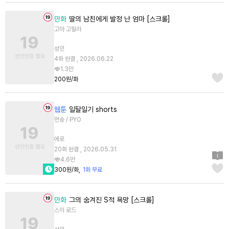
만화
딸의 남친에게 발정 난 엄마 [스크롤]
고마 고릴라
성인
4화 완결 , 2026.06.22
1.3만
200원/화
웹툰
일탈일기 shorts
먼송 / PYO
에로
20화 완결 , 2026.05.31
4.6만
300원/화
1화 무료
만화
그의 숨겨진 S적 욕망 [스크롤]
스이 로드