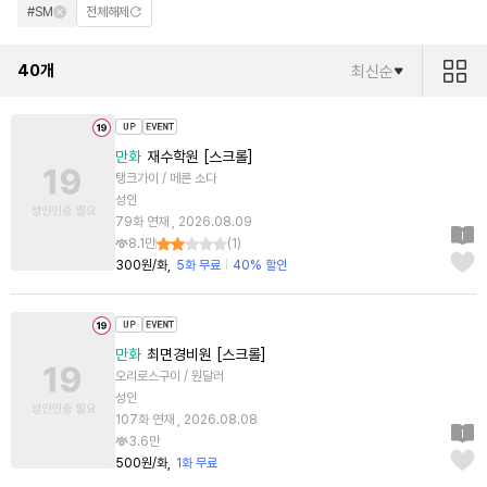
#SM
전체해제
40
개
최신순
만화
재수학원 [스크롤]
탱크가이 / 메론 소다
성인
79화 연재 , 2026.08.09
8.1만
(
1
)
300원/화
5화 무료
40% 할인
만화
최면경비원 [스크롤]
오리로스구이 / 원달러
성인
107화 연재 , 2026.08.08
3.6만
500원/화
1화 무료