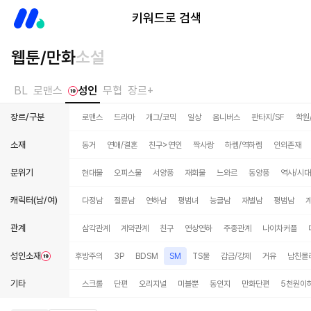
미스터블루
키워드로 검색
웹툰/만화
소설
BL
로맨스
성인
무협
장르+
장르/구분
로맨스
드라마
개그/코믹
일상
옴니버스
판타지/SF
학원
소재
동거
연애/결혼
친구>연인
짝사랑
하렘/역하렘
인외존재
분위기
현대물
오피스물
서양풍
재회물
느와르
동양풍
역사/시
캐릭터(남/여)
다정남
절륜남
연하남
평범녀
능글남
재벌남
평범남
관계
삼각관계
계약관계
친구
연상연하
주종관계
나이차커플
성인소재
혹
능욕
원나잇
후방주의
3P
BDSM
SM
TS물
감금/강제
거유
남친몰
기타
스크롤
단편
오리지널
미블뿐
동인지
만화단편
5천원이