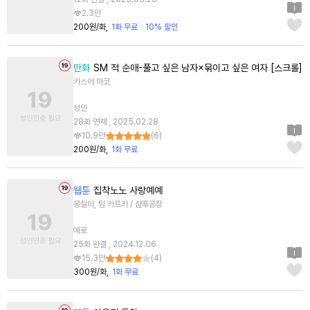
2.3만
200원/화
1화 무료
10% 할인
만화
SM 적 순애-풀고 싶은 남자×묶이고 싶은 여자 [스크롤]
카스야 마코
성인
28화 연재 , 2025.02.28
10.9만
(
6
)
200원/화
1화 무료
웹툰
집착노노 사랑예예
몽실이, 팀 카프카 / 샴푸공장
에로
25화 완결 , 2024.12.06
15.3만
(
4
)
300원/화
1화 무료