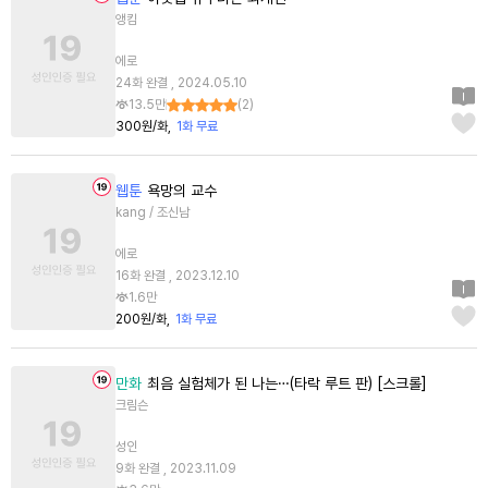
앵킴
에로
24화 완결 , 2024.05.10
13.5만
(
2
)
300원/화
1화 무료
웹툰
욕망의 교수
kang / 조신남
에로
16화 완결 , 2023.12.10
1.6만
200원/화
1화 무료
만화
최음 실험체가 된 나는…(타락 루트 판) [스크롤]
크림슨
성인
9화 완결 , 2023.11.09