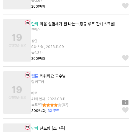
3.6만
200원/화
만화
최음 실험체가 된 나는…(정규 루트 판) [스크롤]
크림슨
성인
9화 완결 , 2023.11.09
1.3만
200원/화
웹툰
키워줘요 교수님
팀 카프카
에로
41화 연재 , 2023.08.11
52만
(
62
)
300원/화
1화 무료
만화
딜도링 [스크롤]