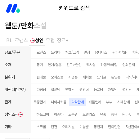
미스터블루
키워드로 검색
웹툰/만화
소설
BL
로맨스
성인
무협
장르+
장르/구분
로맨스
드라마
개그/코믹
일상
옴니버스
판타지/SF
학원
소재
동거
연애/결혼
친구>연인
짝사랑
하렘/역하렘
인외존재
분위기
현대물
오피스물
서양풍
재회물
느와르
동양풍
역사/시
캐릭터(남/여)
다정남
절륜남
연하남
평범녀
능글남
재벌남
평범남
관계
친구
연상연하
주종관계
나이차커플
다각관계
배틀연애
부부
사제관계
선
성인소재
하드코어
아줌마
고수위
모럴리스
유혹
능욕
원나잇
기타
스크롤
단편
오리지널
미블뿐
동인지
만화단편
5천원이