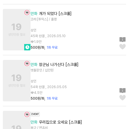
만화
개가 되었다 [스크롤]
코레 [투믹스] / 홀령
성인
45화 완결 , 2026.05.10
1.9만
500원/화
1화 무료
만화
장군님 나가신다 [스크롤]
맷돌장인 / 십만원
성인
54화 완결 , 2026.05.05
4.5만
500원/화
1화 무료
만화
우리집으로 오세요 [스크롤]
봉구 / 엔쵸비