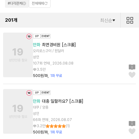
#다각관계
전체해제
201
개
최신순
만화
최면경비원 [스크롤]
오리로스구이 / 원달러
성인
107화 연재 , 2026.08.08
3.5만
500원/화
1화 무료
만화
대충 일할까요? [스크롤]
대쿠 / 양총
성인
66화 연재 , 2026.08.07
3.2만
(
1
)
500원/화
1화 무료