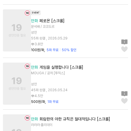
만화
페로몬 [스크롤]
문석배 / 코코도르
성인
55화 완결 , 2026.05.29
3.8만
100원/화
5화 무료
50% 할인
만화
게임을 실행합니다 [스크롤]
MOUGA / 공허 [투믹스]
성인
45화 완결 , 2026.05.24
4.5만
500원/화
1화 무료
만화
회람판의 야한 규칙은 절대적입니다 [스크롤]
라라라·홀리데이