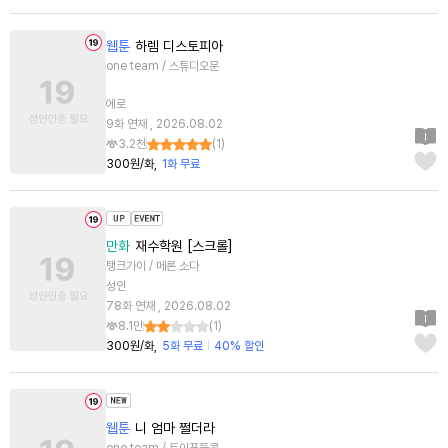
웹툰
하렘 디스토피아
one team / 스튜디오문
에로
9화 연재 , 2026.08.02
3.2천
(
1
)
300원/화
1화 무료
만화
재수학원 [스크롤]
탱크가이 / 메론 소다
성인
78화 연재 , 2026.08.02
8.1만
(
1
)
300원/화
5화 무료
40% 할인
웹툰
니 엄마 쩔더라