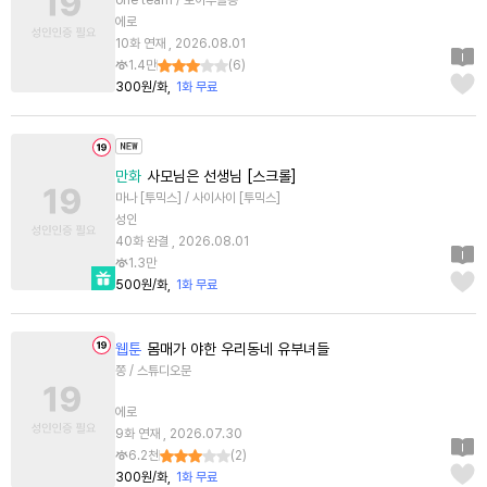
one team / 토이푸들콩
에로
10화 연재 , 2026.08.01
1.4만
(
6
)
300원/화
1화 무료
만화
사모님은 선생님 [스크롤]
마나 [투믹스] / 사이사이 [투믹스]
성인
40화 완결 , 2026.08.01
1.3만
500원/화
1화 무료
웹툰
몸매가 야한 우리동네 유부녀들
쫑 / 스튜디오문
에로
9화 연재 , 2026.07.30
6.2천
(
2
)
300원/화
1화 무료