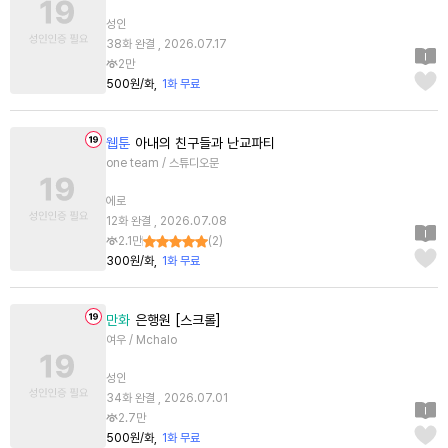
성인
38화 완결 , 2026.07.17
2만
500원/화
1화 무료
웹툰
아내의 친구들과 난교파티
one team / 스튜디오문
에로
12화 완결 , 2026.07.08
2.1만
(
2
)
300원/화
1화 무료
만화
은행원 [스크롤]
여우 / Mchalo
성인
34화 완결 , 2026.07.01
2.7만
500원/화
1화 무료