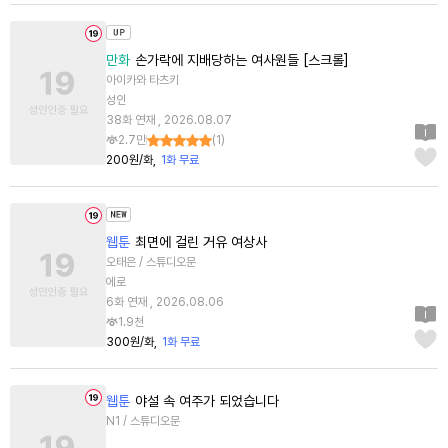
만화
손가락에 지배당하는 여사원들 [스크롤]
아이카와 타츠키
성인
38화 연재 , 2026.08.07
2.7만
(
1
)
200원/화
1화 무료
웹툰
최면에 걸린 거유 여상사
오태은 / 스튜디오문
에로
6화 연재 , 2026.08.06
1.9천
300원/화
1화 무료
웹툰
야설 속 여주가 되었습니다
N1 / 스튜디오문