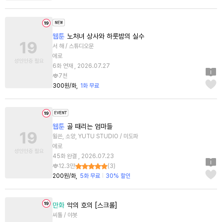
웹툰
노처녀 상사와 하룻밤의 실수
서 해 / 스튜디오문
에로
6화 연재 , 2026.07.27
7천
300원/화
1화 무료
웹툰
골 때리는 엄마들
윌쓴, 소양, YUTU STUDIO / 미도파
에로
45화 완결 , 2026.07.23
12.3만
(
3
)
200원/화
5화 무료
30% 할인
만화
악의 호의 [스크롤]
씨톨 / 야봇