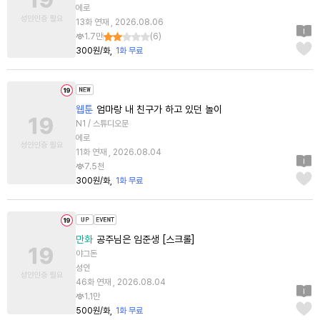
에로
13화 연재 , 2026.08.06
1.7만
(
6
)
300원/화
1화 무료
웹툰
엄마랑 내 친구가 하고 있던 놀이
N1 / 스튜디오문
에로
11화 연재 , 2026.08.04
7.5천
300원/화
1화 무료
만화
공주님은 임준생 [스크롤]
야그돈
성인
46화 연재 , 2026.08.04
1.1만
500원/화
1화 무료