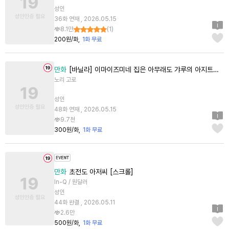
성인
36화 연재 , 2026.05.15
8.1만
(
1
)
200원/화
1화 무료
만화
[바닐라] 이마이즈미네 집은 아무래도 갸루의 아지트가 된 모양이다 ~DEEP~
노리 고로
성인
48화 연재 , 2026.05.15
9.7천
300원/화
1화 무료
만화
초전도 아저씨 [스크롤]
In-Q / 원달러
성인
44화 완결 , 2026.05.11
2.6만
500원/화
1화 무료