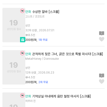
만화
수상한 알바 [스크롤]
고스트 / 코코도르
성인
32화 완결 , 2026.07.01
8.5천
200원/화
1화 무료
만화
끈적하게 젖은 그녀, 굵은 것으로 특별 마사지! [스크롤]
MetalHoney / Donnosuke
성인
12화 완결 , 2026.06.23
4.5천
200원/화
2화 무료
만화
기억상실 아내에게 음란 절정 마사지 [스크롤]
히무라 진