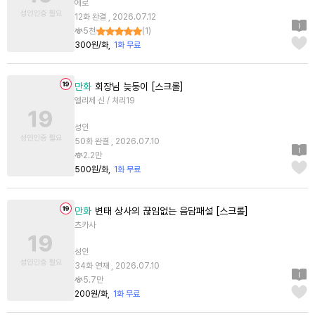
에로
12화 완결 , 2026.07.12
5천
(
1
)
300원/화
1화 무료
만화
회장님 늦둥이 [스크롤]
엘리제 신 / 처리19
성인
50화 완결 , 2026.07.10
2.2만
500원/화
1화 무료
만화
변태 상사의 끊임없는 음담패설 [스크롤]
츠카사
성인
34화 연재 , 2026.07.10
5.7만
200원/화
1화 무료