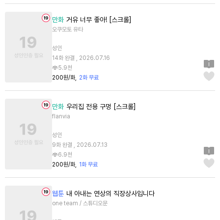
만화
거유 너무 좋아! [스크롤]
오쿠모토 유타
성인
14화 완결 , 2026.07.16
5.9천
200원/화
2화 무료
만화
우리집 전용 구멍 [스크롤]
flanvia
성인
9화 완결 , 2026.07.13
6.9천
200원/화
1화 무료
웹툰
내 아내는 연상의 직장상사입니다
one team / 스튜디오문