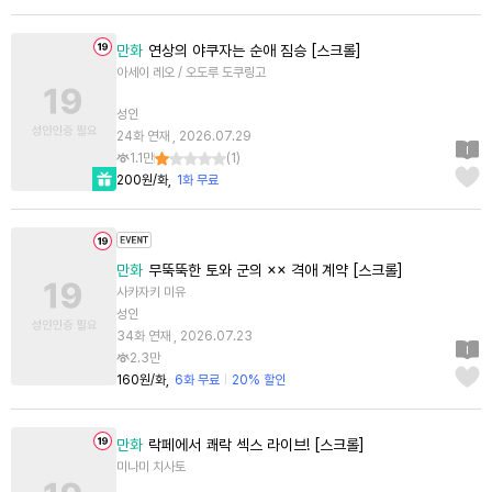
만화
연상의 야쿠자는 순애 짐승 [스크롤]
아세이 레오 / 오도루 도쿠링고
성인
24화 연재 , 2026.07.29
1.1만
(
1
)
200원/화
1화 무료
만화
무뚝뚝한 토와 군의 ×× 격애 계약 [스크롤]
사카자키 미유
성인
34화 연재 , 2026.07.23
2.3만
160원/화
6화 무료
20% 할인
만화
락페에서 쾌락 섹스 라이브! [스크롤]
미나미 치사토