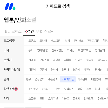
미스터블루
키워드로 검색
웹툰/만화
소설
BL
로맨스
성인
무협
장르+
장르/구분
로맨스
드라마
개그/코믹
일상
옴니버스
판타지/SF
학원
소재
동거
연애/결혼
친구>연인
짝사랑
하렘/역하렘
인외존재
분위기
현대물
오피스물
서양풍
재회물
느와르
동양풍
역사/시
캐릭터(남/여)
다정남
절륜남
연하남
평범녀
능글남
재벌남
평범남
관계
삼각관계
계약관계
친구
연상연하
주종관계
나이차커플
다각관계
배틀연애
부
성인소재
하드코어
아줌마
고수위
모럴리스
유혹
능욕
원나잇
기타
스크롤
단편
오리지널
미블뿐
동인지
만화단편
5천원이