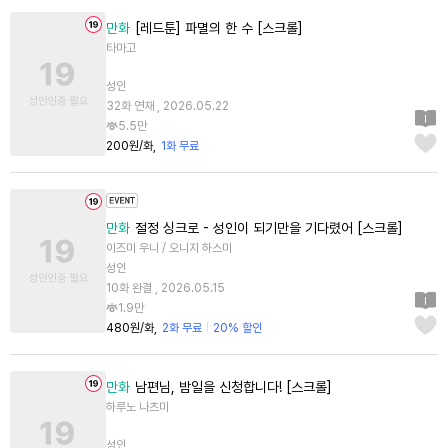
만화
[레드툰] 파멸의 한 수 [스크롤]
타마고
성인
32화 연재 , 2026.05.22
5.5만
200원/화
1화 무료
만화
절정 싱크로 - 성인이 되기만을 기다렸어 [스크롤]
이즈미 우니 / 오니지 하스미
성인
10화 완결 , 2026.05.15
1.9만
480원/화
2화 무료
20% 할인
만화
남편님, 밤일을 신청합니다! [스크롤]
하루노 나츠미
성인