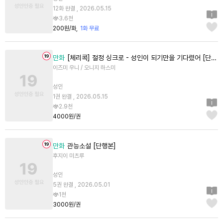
12화 완결 , 2026.05.15
3.6천
200원/화
1화 무료
만화
[체리콕] 절정 싱크로 - 성인이 되기만을 기다렸어 [단행본]
이즈미 우니 / 오니지 하스미
성인
1권 완결 , 2026.05.15
2.9천
4000원/권
만화
관능소설 [단행본]
후지이 미츠루
성인
5권 완결 , 2026.05.01
1천
3000원/권