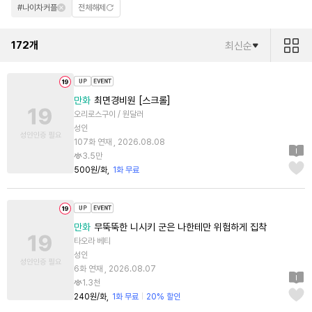
#나이차커플
전체해제
172
개
최신순
만화
최면경비원 [스크롤]
오리로스구이 / 원달러
성인
107화 연재 , 2026.08.08
3.5만
500원/화
1화 무료
만화
무뚝뚝한 니시키 군은 나한테만 위험하게 집착
타오라 베티
성인
6화 연재 , 2026.08.07
1.3천
240원/화
1화 무료
20% 할인