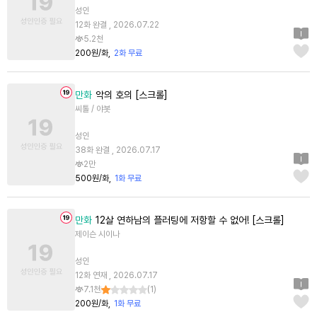
성인
12화 완결 , 2026.07.22
5.2천
200원/화
2화 무료
만화
악의 호의 [스크롤]
씨톨 / 야봇
성인
38화 완결 , 2026.07.17
2만
500원/화
1화 무료
만화
12살 연하남의 플러팅에 저항할 수 없어! [스크롤]
제이슨 시이나
성인
12화 연재 , 2026.07.17
7.1천
(
1
)
200원/화
1화 무료