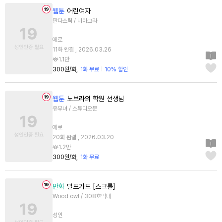
웹툰
어린여자
판다스틱 / 비아그라
에로
11화 완결 , 2026.03.26
1.1만
300원/화
1화 무료
10% 할인
웹툰
노브라의 학원 선생님
유부녀 / 스튜디오문
에로
20화 완결 , 2026.03.20
1.2만
300원/화
1화 무료
만화
밀프가드 [스크롤]
Wood owl / 308호막내
성인