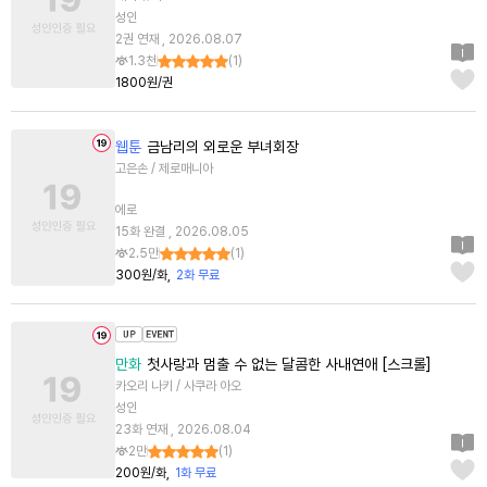
성인
2권 연재 , 2026.08.07
1.3천
(
1
)
1800원/권
웹툰
금남리의 외로운 부녀회장
고은손 / 제로매니아
에로
15화 완결 , 2026.08.05
2.5만
(
1
)
300원/화
2화 무료
만화
첫사랑과 멈출 수 없는 달콤한 사내연애 [스크롤]
카오리 나키 / 사쿠라 아오
성인
23화 연재 , 2026.08.04
2만
(
1
)
200원/화
1화 무료