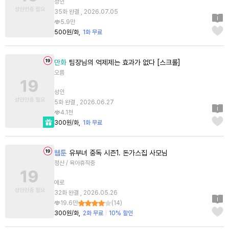
성인
35화 완결 , 2026.07.05
5.9만
500원/화
1화 무료
만화
팀장님의 억제제는 효과가 없다 [스크롤]
오름
성인
5화 완결 , 2026.06.27
4.1천
300원/화
1화 무료
웹툰
유부녀 중독 시즌1. 돈가스집 사모님
정산 / 육아휴직중
에로
32화 완결 , 2026.05.26
19.6만
(
14
)
300원/화
2화 무료
10% 할인