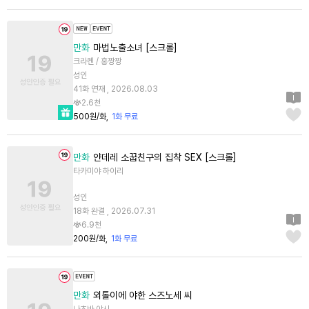
만화
마법노출소녀 [스크롤]
크라켄 / 홍짱짱
성인
41화 연재 , 2026.08.03
2.6천
500원/화
1화 무료
만화
얀데레 소꿉친구의 집착 SEX [스크롤]
타카미야 하이리
성인
18화 완결 , 2026.07.31
6.9천
200원/화
1화 무료
만화
외톨이에 야한 스즈노세 씨