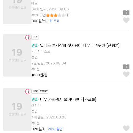
에로
38화 연재 , 2026.08.06
20.3만
(
11
)
300원/화
1화 무료
만화
밀레스 부사장의 첫사랑이 너무 무거워?! [단행본]
키리시마 쇼코
성인
2권 완결 , 2026.08.04
1천
1600원/권
만화
너무 가까워서 붙어버렸다 [스크롤]
센시야
성인
4화 완결 , 2026.08.03
1천
320원/화
20% 할인