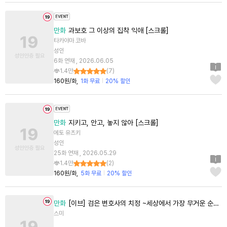
만화
과보호 그 이상의 집착 익애 [스크롤]
타카야마 코바
성인
6화 연재 , 2026.06.05
1.4만
(
7
)
160원/화
1화 무료
20% 할인
만화
지키고, 안고, 놓지 않아 [스크롤]
에토 유츠키
성인
25화 연재 , 2026.05.29
1.4만
(
2
)
160원/화
5화 무료
20% 할인
만화
[이브] 검은 변호사의 치정 ~세상에서 가장 무거운 순애~ [단행본]
스미