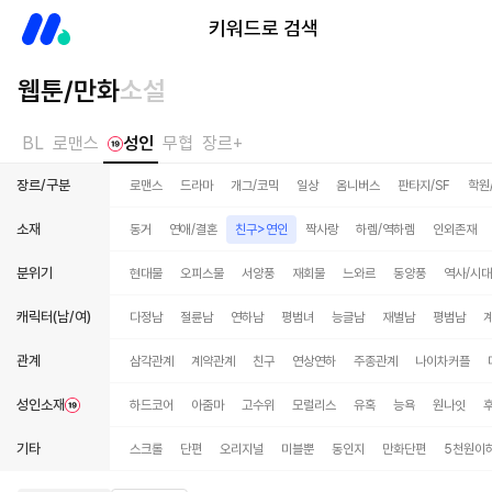
미스터블루
키워드로 검색
웹툰/만화
소설
BL
로맨스
성인
무협
장르+
장르/구분
로맨스
드라마
개그/코믹
일상
옴니버스
판타지/SF
학원
소재
동거
연애/결혼
친구>연인
짝사랑
하렘/역하렘
인외존재
분위기
현대물
오피스물
서양풍
재회물
느와르
동양풍
역사/시
캐릭터(남/여)
다정남
절륜남
연하남
평범녀
능글남
재벌남
평범남
관계
삼각관계
계약관계
친구
연상연하
주종관계
나이차커플
성인소재
하드코어
아줌마
고수위
모럴리스
유혹
능욕
원나잇
기타
스크롤
단편
오리지널
미블뿐
동인지
만화단편
5천원이