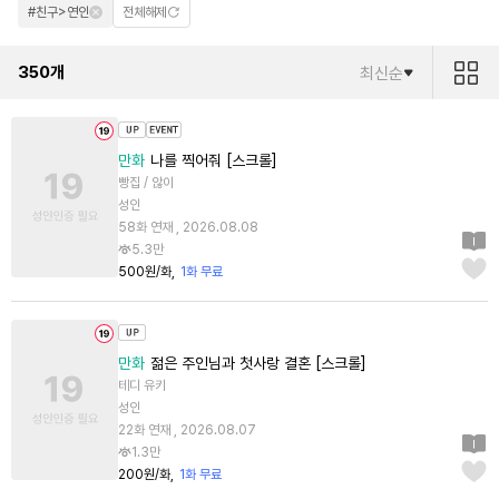
#친구>연인
전체해제
350
개
최신순
만화
나를 찍어줘 [스크롤]
빵집 / 않이
성인
58화 연재 , 2026.08.08
5.3만
500원/화
1화 무료
만화
젊은 주인님과 첫사랑 결혼 [스크롤]
테디 유키
성인
22화 연재 , 2026.08.07
1.3만
200원/화
1화 무료