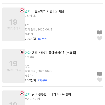
만화
고슴도치의 사랑 [스크롤]
야나기 나기
성인
12화 연재 , 2026.06.13
1.1천
200원/화
1화 무료
만화
팬티 스타킹, 좋아하세요? [스크롤]
타치로쿠
성인
12화 완결 , 2026.06.12
5.1천
200원/화
2화 무료
만화
굵고 통통한 다리가 너~무 좋아
무기노 스미레