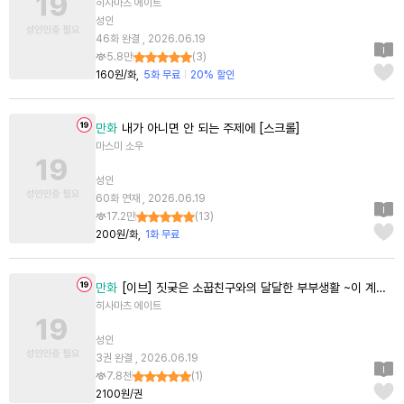
히사마츠 에이트
성인
46화 완결 , 2026.06.19
5.8만
(
3
)
160원/화
5화 무료
20% 할인
만화
내가 아니면 안 되는 주제에 [스크롤]
마스미 소우
성인
60화 연재 , 2026.06.19
17.2만
(
13
)
200원/화
1화 무료
만화
[이브] 짓궂은 소꿉친구와의 달달한 부부생활 ~이 계약결혼은 계획적이였어요!~ [단행본]
히사마츠 에이트
성인
3권 완결 , 2026.06.19
7.8천
(
1
)
2100원/권