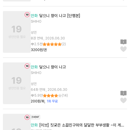
만화
닿으니 향이 나고 [단행본]
SHIHO
성인
8권 연재 , 2026.06.30
2.5천
(
2
)
3200원/권
만화
닿으니 향이 나고
SHIHO
성인
64화 연재 , 2026.06.30
5.9만
(
14
)
200원/화
1화 무료
만화
[이브] 짓궂은 소꿉친구와의 달달한 부부생활 ~이 계약결혼은 계획적이였어요!~ [스크롤]