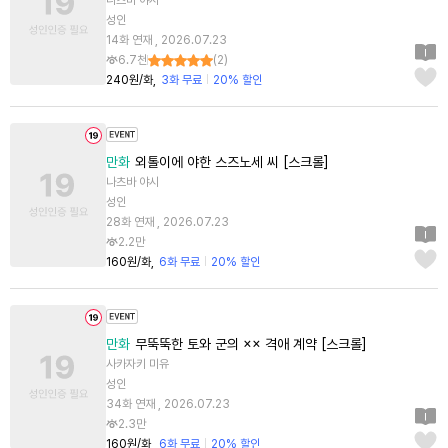
나츠바 야시
성인
14화 연재 , 2026.07.23
6.7천
(
2
)
240원/화
3화 무료
20% 할인
만화
외톨이에 야한 스즈노세 씨 [스크롤]
나츠바 야시
성인
28화 연재 , 2026.07.23
2.2만
160원/화
6화 무료
20% 할인
만화
무뚝뚝한 토와 군의 ×× 격애 계약 [스크롤]
사카자키 미유
성인
34화 연재 , 2026.07.23
2.3만
160원/화
6화 무료
20% 할인