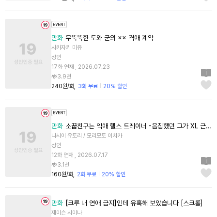
만화
무뚝뚝한 토와 군의 ×× 격애 계약
사카자키 미유
성인
17화 연재 , 2026.07.23
3.9천
240원/화
3화 무료
20% 할인
만화
소꿉친구는 익애 헬스 트레이너 -음침했던 그가 XL 근육남으로?!- [스크롤]
나시이 유토리 / 모리모토 이치카
성인
12화 연재 , 2026.07.17
3.1천
160원/화
2화 무료
20% 할인
만화
【크루 내 연애 금지】인데 유혹해 보았습니다 [스크롤]
제이슨 시이나