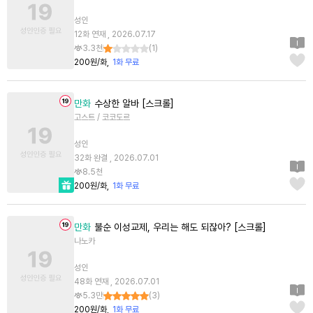
성인
12화 연재 , 2026.07.17
3.3천
(
1
)
200원/화
1화 무료
만화
수상한 알바 [스크롤]
고스트 / 코코도르
성인
32화 완결 , 2026.07.01
8.5천
200원/화
1화 무료
만화
불순 이성교제, 우리는 해도 되잖아? [스크롤]
나노카
성인
48화 연재 , 2026.07.01
5.3만
(
3
)
200원/화
1화 무료