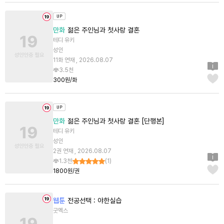
만화
젊은 주인님과 첫사랑 결혼
테디 유키
성인
11화 연재 , 2026.08.07
3.5천
300원/화
만화
젊은 주인님과 첫사랑 결혼 [단행본]
테디 유키
성인
2권 연재 , 2026.08.07
1.3천
(
1
)
1800원/권
웹툰
전공선택 : 야한실습
굿멕스