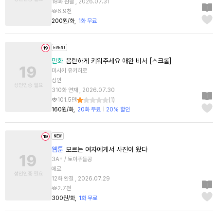
18화 완결 , 2026.07.31
6.9천
200원/화
1화 무료
만화
음란하게 키워주세요 애완 비서 [스크롤]
미사키 유키히로
성인
310화 연재 , 2026.07.30
101.5만
(
1
)
160원/화
20화 무료
20% 할인
웹툰
모르는 여자에게서 사진이 왔다
3A+ / 토이푸들콩
에로
12화 완결 , 2026.07.29
2.7천
300원/화
1화 무료