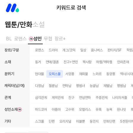
미스터블루
키워드로 검색
웹툰/만화
소설
BL
로맨스
성인
무협
장르+
장르/구분
로맨스
드라마
개그/코믹
일상
옴니버스
판타지/SF
학원
소재
동거
연애/결혼
친구>연인
짝사랑
하렘/역하렘
인외존재
분위기
현대물
오피스물
서양풍
재회물
느와르
동양풍
역사/시
캐릭터(남/여)
다정남
절륜남
연하남
평범녀
능글남
재벌남
평범남
관계
삼각관계
계약관계
친구
연상연하
주종관계
나이차커플
성인소재
하드코어
아줌마
고수위
모럴리스
유혹
능욕
원나잇
기타
스크롤
단편
오리지널
미블뿐
동인지
만화단편
5천원이