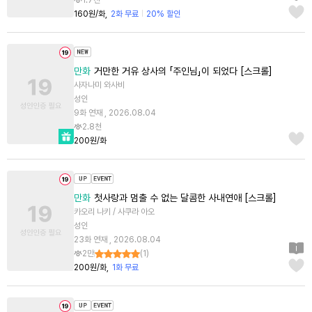
1.7천
160원/화
2화 무료
20% 할인
만화
거만한 거유 상사의 「주인님」이 되었다 [스크롤]
사자나미 와사비
성인
9화 연재 , 2026.08.04
2.8천
200원/화
만화
첫사랑과 멈출 수 없는 달콤한 사내연애 [스크롤]
카오리 나키 / 사쿠라 아오
성인
23화 연재 , 2026.08.04
2만
(
1
)
200원/화
1화 무료