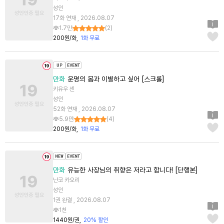
성인
17화 연재 , 2026.08.07
1.7만
(
2
)
200원/화
1화 무료
만화
운명의 몸과 이별하고 싶어 [스크롤]
키유우 센
성인
52화 연재 , 2026.08.07
5.9만
(
4
)
200원/화
1화 무료
만화
유능한 사장님의 취향은 저라고 합니다! [단행본]
난코 카오리
성인
1권 완결 , 2026.08.07
1천
1440원/권
20% 할인