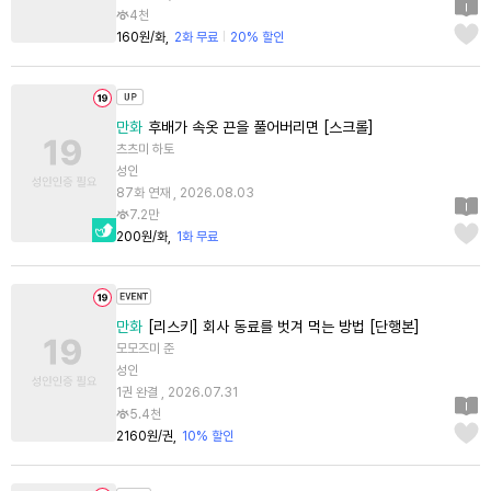
4천
160원/화
2화 무료
20% 할인
만화
후배가 속옷 끈을 풀어버리면 [스크롤]
츠츠미 하토
성인
87화 연재 , 2026.08.03
7.2만
200원/화
1화 무료
만화
[리스키] 회사 동료를 벗겨 먹는 방법 [단행본]
모모즈미 준
성인
1권 완결 , 2026.07.31
5.4천
2160원/권
10% 할인