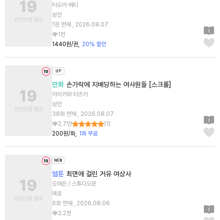
타오라 베티
성인
1권 연재 , 2026.08.07
1천
1440원/권
20% 할인
만화
손가락에 지배당하는 여사원들 [스크롤]
아이카와 타츠키
성인
38화 연재 , 2026.08.07
2.7만
(
1
)
200원/화
1화 무료
웹툰
최면에 걸린 거유 여상사
오태은 / 스튜디오문
에로
6화 연재 , 2026.08.06
2.2천