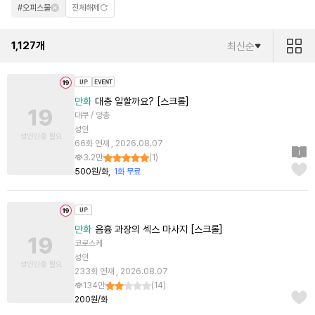
#오피스물
전체해제
1,127
개
최신순
만화
대충 일할까요? [스크롤]
대쿠 / 양총
성인
66화 연재 , 2026.08.07
3.2만
(
1
)
500원/화
1화 무료
만화
음흉 과장의 섹스 마사지 [스크롤]
코로스케
성인
233화 연재 , 2026.08.07
134만
(
14
)
200원/화