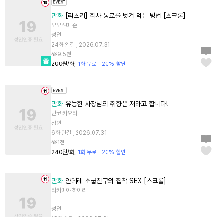
만화
[리스키] 회사 동료를 벗겨 먹는 방법 [스크롤]
모모즈미 준
성인
24화 완결 , 2026.07.31
9.5천
200원/화
1화 무료
20% 할인
만화
유능한 사장님의 취향은 저라고 합니다!
난코 카오리
성인
6화 완결 , 2026.07.31
1천
240원/화
1화 무료
20% 할인
만화
얀데레 소꿉친구의 집착 SEX [스크롤]
타카미야 하이리
성인