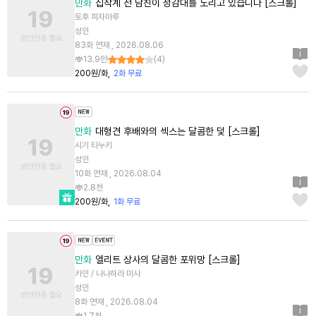
만화
집착계 전 남친이 성감대를 노리고 있습니다 [스크롤]
토후 피자마루
성인
83화 연재 , 2026.08.06
13.9만
(
4
)
200원/화
2화 무료
만화
대형견 후배와의 섹스는 달콤한 덫 [스크롤]
시기 타누키
성인
10화 연재 , 2026.08.04
2.8천
200원/화
1화 무료
만화
엘리트 상사의 달콤한 포위망 [스크롤]
카인 / 나나하라 미사
성인
8화 연재 , 2026.08.04