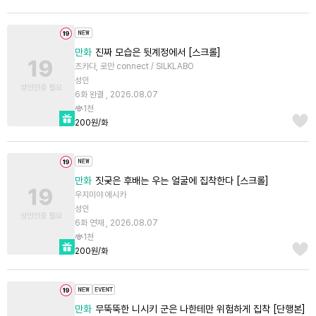
만화
진짜 모습은 뒷계정에서 [스크롤]
츠카다, 로만 connect / SILKLABO
성인
6화 완결 , 2026.08.07
1천
200원/화
만화
짓궂은 후배는 우는 얼굴에 집착한다 [스크롤]
우지미야 에시카
성인
6화 연재 , 2026.08.07
1천
200원/화
만화
무뚝뚝한 니시키 군은 나한테만 위험하게 집착 [단행본]