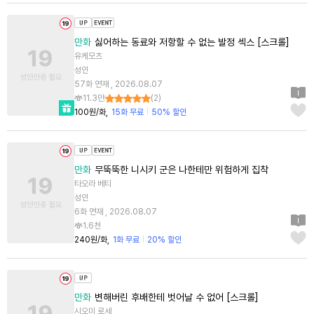
만화
싫어하는 동료와 저항할 수 없는 발정 섹스 [스크롤]
유케모츠
성인
57화 연재 , 2026.08.07
11.3만
(
2
)
100원/화
15화 무료
50% 할인
만화
무뚝뚝한 니시키 군은 나한테만 위험하게 집착
타오라 베티
성인
6화 연재 , 2026.08.07
1.6천
240원/화
1화 무료
20% 할인
만화
변해버린 후배한테 벗어날 수 없어 [스크롤]
시오미 로세