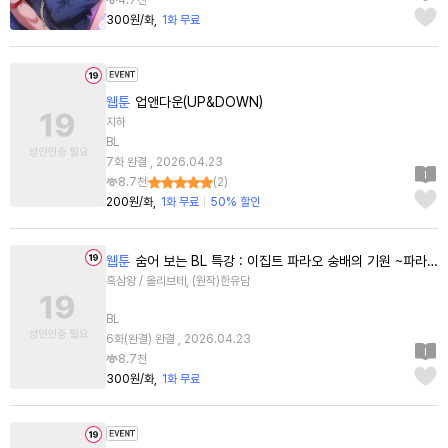
4.7천
300원/화
1화 무료
웹툰
업앤다운(UP&DOWN)
지하
BL
7화 완결 , 2026.04.23
8.7천
(
2
)
200원/화
1화 무료
50% 할인
웹툰
숨어 보는 BL 특강 : 이집트 파라오 숭배의 기원 ~파라오 발가락 빨아요~
흑삼왕 / 올리브테, (원작)한유담
BL
6화(완결) 완결 , 2026.04.23
8.7천
300원/화
1화 무료