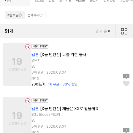
기타
스크롤
단편
오리지널
미블뿐
동인지
만화단편
5천원이
#울보공
전체해제
51
개
최신순
웹툰
[X물 단편선] 너를 위한 불사
열육치
BL
6화 완결 , 2026.08.04
1천
200원/화
1화 무료
33% 할인
웹툰
[X물 단편선] 제물은 XX로 받을게요
BGJ Block / 묵토리
BL
5화 완결 , 2026.08.04
1천