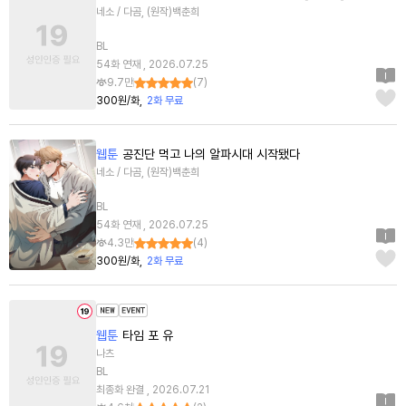
네소 / 다곰, (원작)백춘희
BL
54화 연재 , 2026.07.25
9.7만
(
7
)
300원/화
2화 무료
웹툰
공진단 먹고 나의 알파시대 시작됐다
네소 / 다곰, (원작)백춘희
BL
54화 연재 , 2026.07.25
4.3만
(
4
)
300원/화
2화 무료
웹툰
타임 포 유
나츠
BL
최종화 완결 , 2026.07.21