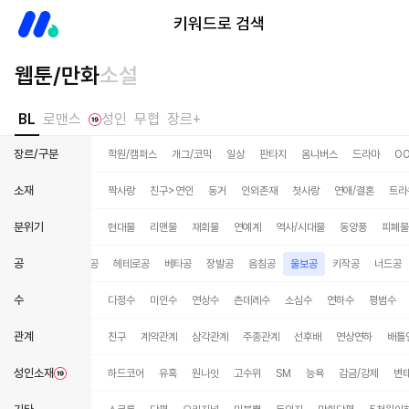
미스터블루
키워드로 검색
웹툰/만화
소설
BL
로맨스
성인
무협
장르+
장르/구분
학원/캠퍼스
개그/코믹
일상
판타지
옴니버스
드라마
O
소재
짝사랑
친구>연인
동거
인외존재
첫사랑
연애/결혼
트라
분위기
현대물
리맨물
재회물
연예계
역사/시대물
동양풍
피폐물
공
또라이공
쓰레기공
헤테로공
베타공
장발공
음침공
울보공
키작공
너드공
수
다정수
미인수
연상수
츤데레수
소심수
연하수
평범수
관계
친구
계약관계
삼각관계
주종관계
선후배
연상연하
배틀
성인소재
하드코어
유혹
원나잇
고수위
SM
능욕
감금/강제
변