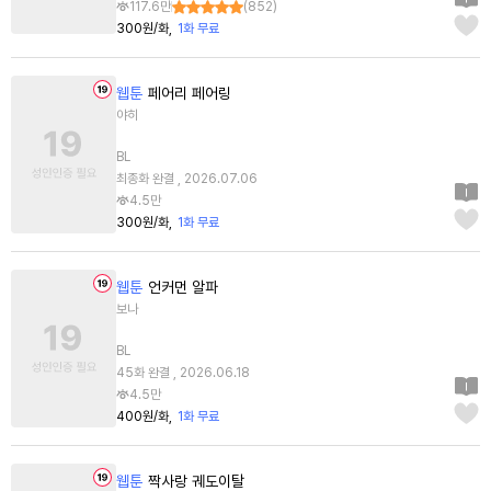
117.6만
(
852
)
300원/화
1화 무료
웹툰
페어리 페어링
야히
BL
최종화 완결 , 2026.07.06
4.5만
300원/화
1화 무료
웹툰
언커먼 알파
보나
BL
45화 완결 , 2026.06.18
4.5만
400원/화
1화 무료
웹툰
짝사랑 궤도이탈