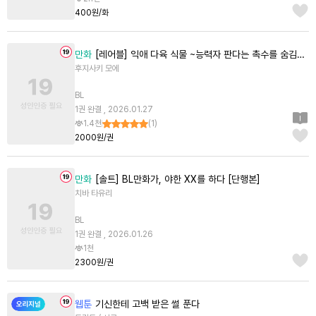
400원/화
만화
[레어블] 익애 다육 식물 ~능력자 판다는 촉수를 숨김~ [단행본]
후지사키 모에
BL
1권 완결 , 2026.01.27
1.4천
(
1
)
2000원/권
만화
[솔트] BL만화가, 야한 XX를 하다 [단행본]
치바 타유리
BL
1권 완결 , 2026.01.26
1천
2300원/권
웹툰
기신한테 고백 받은 썰 푼다