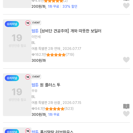
4.6천
(
2
)
200원/화
1화 무료
33% 할인
웹툰
[성비단 견공주의] 개와 따뜻한 보일러
이만세
BL
여름 특별편 2화 연재 , 2026.07.17
162.1만
(
719
)
300원/화
웹툰
원 플러스 투
우유
BL
여름 특별편 2화 완결 , 2026.07.15
94.1만
(
523
)
300원/화
1화 무료
웹툰
폭신말랑 러브하우스