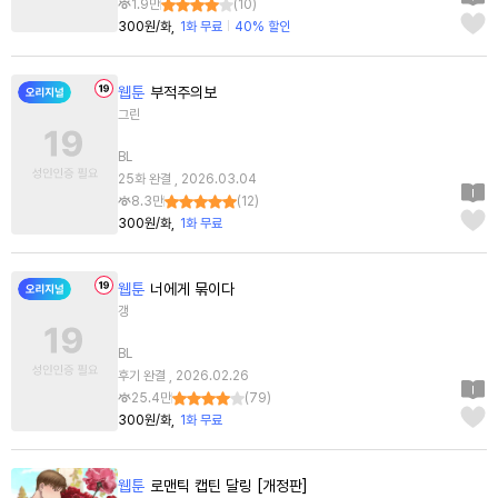
1.9만
(
10
)
300원/화
1화 무료
40% 할인
웹툰
부적주의보
그린
BL
25화 완결 , 2026.03.04
8.3만
(
12
)
300원/화
1화 무료
웹툰
너에게 묶이다
갱
BL
후기 완결 , 2026.02.26
25.4만
(
79
)
300원/화
1화 무료
웹툰
로맨틱 캡틴 달링 [개정판]