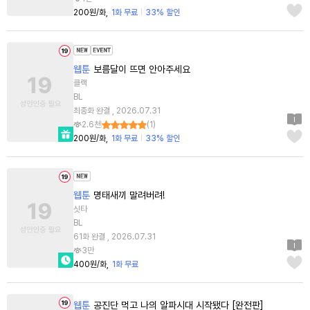
200원/화
1화 무료
33% 할인
웹툰
보름달이 뜨면 안아주세요
클랙
BL
최종화 완결 , 2026.07.31
2.6천
(
1
)
200원/화
1화 무료
33% 할인
웹툰
명태새끼 말려버려!
싯타
BL
61화 완결 , 2026.07.31
3만
400원/화
1화 무료
웹툰
공진단 먹고 나의 알파시대 시작됐다 [완전판]