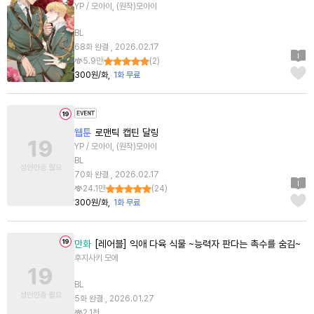
YP / 모아이, (원작)모아이
BL
68화 완결 , 2026.02.17
5.9만
(
2
)
300원/화
1화 무료
웹툰
로맨틱 캡틴 달링
YP / 모아이, (원작)모아이
BL
70화 완결 , 2026.02.17
24.1만
(
24
)
300원/화
1화 무료
만화
[레어블] 익애 다육 식물 ~능력자 판다는 촉수를 숨김~
후지사키 모에
BL
5화 완결 , 2026.01.27
2.1천