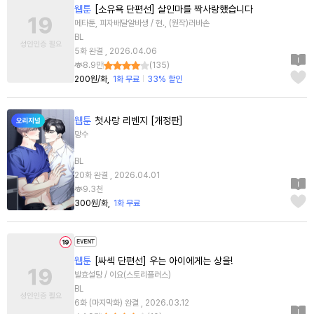
웹툰
[소유욕 단편선] 살인마를 짝사랑했습니다
메타툰, 피자배달알바생 / 현., (원작)러바손
BL
5화 완결 , 2026.04.06
8.9만
(
135
)
200원/화
1화 무료
33% 할인
웹툰
첫사랑 리벤지 [개정판]
망수
BL
20화 완결 , 2026.04.01
9.3천
300원/화
1화 무료
웹툰
[싸섹 단편선] 우는 아이에게는 상을!
발효설탕 / 이요(스토리플러스)
BL
6화 (마지막화) 완결 , 2026.03.12