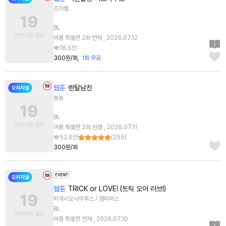
조마멜
BL
여름 특별편 2화 연재 , 2026.07.12
18.5만
300원/화
1화 무료
웹툰
렌탈남친
뇸뇸
BL
여름 특별편 3화 완결 , 2026.07.11
52.6만
(
255
)
300원/화
웹툰
TRICK or LOVE! (트릭 오어 러브!)
따개시오사우루스 / 젬따버스
BL
여름 특별편 연재 , 2026.07.10