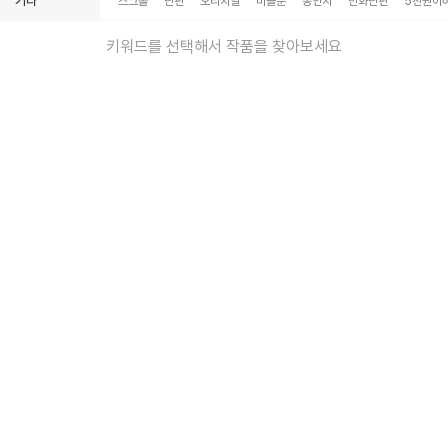
기타
스크롤
단편
오리지널
미블뿐
동인지
만화단편
5천원이
키워드를 선택해서 작품을 찾아보세요