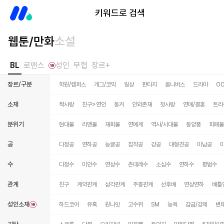
미스터블루
키워드로 검색
웹툰/만화
소설
BL
로맨스
성인
무협
장르+
장르/구분
학원/캠퍼스
개그/코믹
일상
판타지
옴니버스
드라마
O
소재
짝사랑
친구>연인
동거
인외존재
첫사랑
연애/결혼
트라
분위기
현대물
리맨물
재회물
연예계
역사/시대물
동양풍
피폐물
공
다정공
연하공
능글공
집착공
강공
대형견공
미남공
수
다정수
미인수
연상수
츤데레수
소심수
연하수
평범수
관계
친구
계약관계
삼각관계
주종관계
선후배
연상연하
배틀
성인소재
하드코어
유혹
원나잇
고수위
SM
능욕
감금/강제
변