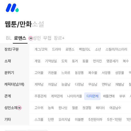
웹툰/만화
소설
BL
로맨스
성인
무협
장르+
장르/구분
개그/코믹
드라마
로맨스
백합/GL
소년
스릴러/미스터리
소재
게임
기억상실
도둑
동거
동물
먼치킨
명문세가
복수
분위기
고어물
귀환물
느와르
동양풍
복수물
서양풍
성장물
캐릭터(남/여)
계략남
까칠남
능글남
다정남
무심남
연하남
재벌남
관계
주종관계
계약관계
나이차커플
다각관계
배틀연애
부부
성인소재
고수위
능욕
원나잇
절륜
첫경험
페티쉬
여공남수
기타
스크롤
단편
오리지널
미블뿐
5천원이하
5천~1만원
1