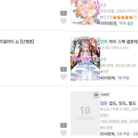
순정
12권 완결 , 2026.07.02
2.5천
(
1
)
3150원/권
10% 할인
리얼리티 쇼 [단행본]
만화
하이 스펙 결혼에
나나오 / 하라 스사노
순정
8화 연재 , 2026.06.30
1천
400원/화
1화 무료
웹툰
습도, 당도, 밀도
와스키 / 마루 더 레드, (
로맨스
13화 (최종화) 완결 , 202
7.6천
200원/화
2화 무료
33