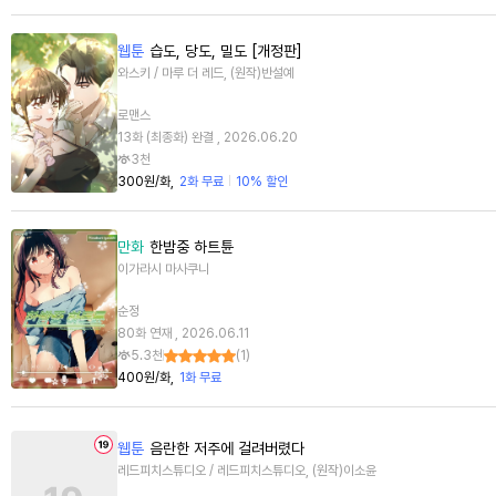
웹툰
습도, 당도, 밀도 [개정판]
와스키 / 마루 더 레드, (원작)반설예
로맨스
13화 (최종화) 완결 , 2026.06.20
3천
300원/화
2화 무료
10% 할인
만화
한밤중 하트튠
이가라시 마사쿠니
순정
80화 연재 , 2026.06.11
5.3천
(
1
)
400원/화
1화 무료
웹툰
음란한 저주에 걸려버렸다
레드피치스튜디오 / 레드피치스튜디오, (원작)이소윤