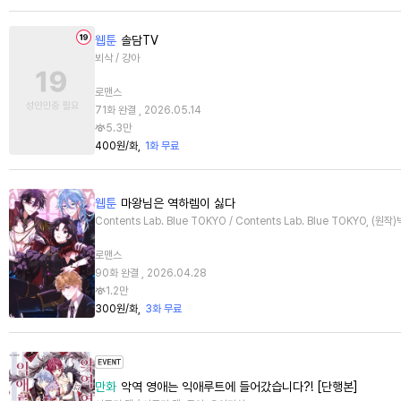
웹툰
솔담TV
뵈삭 / 걍아
로맨스
71화 완결 , 2026.05.14
5.3만
400원/화
1화 무료
웹툰
마왕님은 역하렘이 싫다
Contents Lab. Blue TOKYO / Contents Lab. Blue TOKYO, (원
로맨스
90화 완결 , 2026.04.28
1.2만
300원/화
3화 무료
만화
악역 영애는 익애루트에 들어갔습니다?! [단행본]