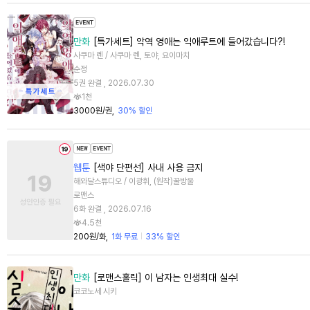
만화
[특가세트] 악역 영애는 익애루트에 들어갔습니다?!
사쿠마 렌 / 사쿠마 렌, 토야, 요이마치
순정
5권 완결 , 2026.07.30
1천
3000원/권
30% 할인
웹툰
[색야 단편선] 사내 사용 금지
해와달스튜디오 / 이광휘, (원작)꿀방울
로맨스
6화 완결 , 2026.07.16
4.5천
200원/화
1화 무료
33% 할인
만화
[로맨스홀릭] 이 남자는 인생최대 실수!
코코노세 시키