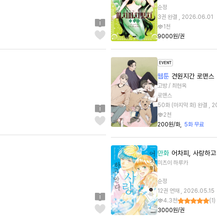
순정
3권 완결 , 2026.06.01
1천
9000원/권
웹툰
견원지간 로맨스
고방 / 최현옥
로맨스
50화 (마지막 화) 완결 , 2
2천
200원/화
5화 무료
만화
어차피, 사랑하고 
미츠이 하루카
순정
12권 연재 , 2026.05.15
4.3천
(
1
)
3000원/권