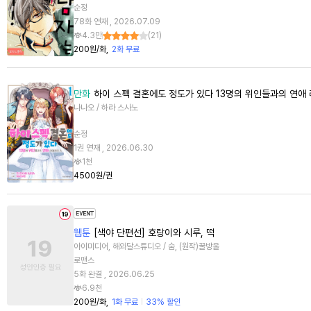
순정
78화 연재 , 2026.07.09
4.3만
(
21
)
200원/화
2화 무료
만화
하이 스펙 결혼에도 정도가 있다 13명의 위인들과의 연애 
나나오 / 하라 스사노
순정
1권 연재 , 2026.06.30
1천
4500원/권
웹툰
[색야 단편선] 호랑이와 시루, 떡
아이미디어, 해와달스튜디오 / 숨, (원작)꿀방울
로맨스
5화 완결 , 2026.06.25
6.9천
200원/화
1화 무료
33% 할인