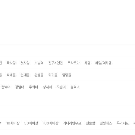
인
짝사랑
첫사랑
초능력
친구>연인
트라우마
하렘
하렘/역하렘
물
피폐물
현대물
환생물
회귀물
힐링물
철벽녀
평범녀
후회녀
상처녀
모솔녀
능력녀
과
10화이상
50화이상
100화이상
기다리면무료
선물함
점핑패스
특가세트