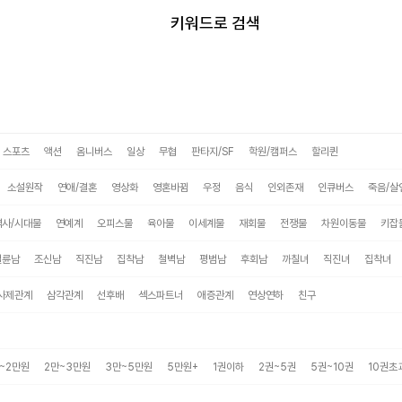
미스터블루
키워드로 검색
스포츠
액션
옴니버스
일상
무협
판타지/SF
학원/캠퍼스
할리퀸
소설원작
연애/결혼
영상화
영혼바뀜
우정
음식
인외존재
인큐버스
죽음/살
역사/시대물
연예계
오피스물
육아물
이세계물
재회물
전쟁물
차원이동물
키잡
절륜남
조신남
직진남
집착남
철벽남
평범남
후회남
까칠녀
직진녀
집착녀
사제관계
삼각관계
선후배
섹스파트너
애증관계
연상연하
친구
만~2만원
2만~3만원
3만~5만원
5만원+
1권이하
2권~5권
5권~10권
10권초