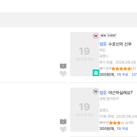
웹툰
수호신의 신부
히딘
로맨스
후기 완결 , 2026.08.06
1.4천
(
2
)
300원/화
1화 무료
20
웹툰
야근하실래요?
금화,팀카프카
로맨스
31화 연재 , 2026.08.04
9만
(
6
)
300원/화
1화 무료