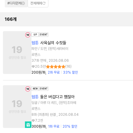
#다각관계
전체해제
166
개
웹툰
사육실의 수컷들
파만 / 도연, (원작)세라비이
로맨스
37화 연재 , 2026.08.06
20.5만
(
16
)
200원/화
2화 무료
33% 할인
웹툰
둘은 버겁다고 했잖아
딩글 / 마루 더 레드, (원작)조마떼
로맨스
8화 (최종화) 완결 , 2026.08.04
7.2천
300원/화
1화 무료
20% 할인