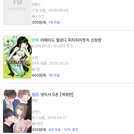
로맨스
17화 완결 , 2026.06.05
4.6천
300원/화
1화 무료
만화
머메이드 멜로디 피치피치핏치 신장판
요코테 미치코 / 하나모리 핑크
순정
54화 완결 , 2026.06.01
1천
400원/화
1화 무료
웹툰
넷이서 0촌 [개정판]
맛탕
로맨스
후기 완결 , 2026.05.17
1.6만
300원/화
4화 무료
10% 할인