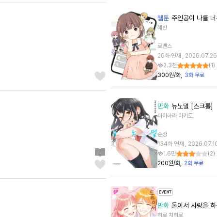
웹툰
주인공이 나를 너
혜빈
로맨스
26화 연재 , 2026.07.26
2.3천
(
1
)
300원/화
3화 무료
만화
뉴노멀 [스크롤]
아이하라 아키토
순정
134화 연재 , 2026.07.1
1.6만
(
2
)
200원/화
2화 무료
만화
둘이서 사랑을 하
히로 치히로