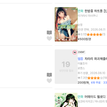
만화
한밤중 하트튠 [
이가라시 마사쿠니
순정
10권 연재 , 2026.06.11
3.1천
(
1
)
4500원/권
웹툰
차라리 파괴해줄
이불조아
로맨스
후기 완결 , 2026.06.10
7.3만
(
19
200원/화
4화 무료
3
만화
머메이드 멜로디 
요코테 미치코 / 하나모리 