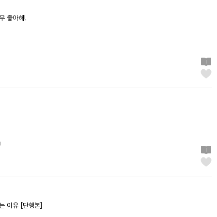
무 좋아해!
0
는 이유 [단행본]