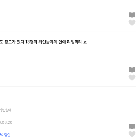
도 정도가 있다 13명의 위인들과의 연애 리얼리티 쇼
원작)반설예
6.06.20
% 할인