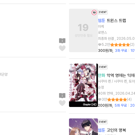
웹툰
트윈스 트랩
마케
로맨스
최종화 완결 , 2026.05.0
5.2만
(
2
)
300원/화
3화 무료
1
작)박곤양
만화
악역 영애는 익애
사쿠마 렌 / 사쿠마 렌, 토
순정
40화 연재 , 2026.04.2
3만
(
4
)
200원/화
5화 무료
2
웹툰
고인의 명복