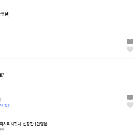
단행본]
래?
)
3% 할인
피치피치핏치 신장판 [단행본]
핑크