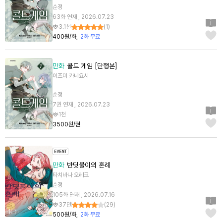
순정
63화 연재 , 2026.07.23
3.1천
(
1
)
400원/화
2화 무료
만화
콜드 게임 [단행본]
이즈미 카네요시
순정
7권 연재 , 2026.07.23
1천
3500원/권
만화
반딧불이의 혼례
타치바나 오레코
순정
105화 연재 , 2026.07.16
37만
(
29
)
500원/화
2화 무료