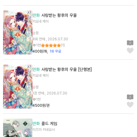
만화
사랑받는 황후의 우울
키요네 케이
순정
8화 연재 , 2026.07.30
1천
(
1
)
400원/화
1화 무료
만화
사랑받는 황후의 우울 [단행본]
키요네 케이
순정
1권 연재 , 2026.07.30
1천
4500원/권
만화
콜드 게임
이즈미 카네요시