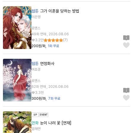
웹툰
그가 이혼을 당하는 방법
이은영
로맨스
49화 연재 , 2026.08.06
3.2만
(
7
)
200원/화
1화 무료
웹툰
연정화사
여호경
로맨스
62화 연재 , 2026.08.06
3.3천
300원/화
7화 무료
만화
눈이 나려 꽃 [연재]
임해연