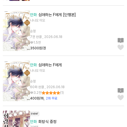
만화
심애하는 F에게 [단행본]
나나오 미오
순정
7권 완결 , 2026.06.18
1.5천
3500원/권
만화
심애하는 F에게
나나오 미오
순정
60화 완결 , 2026.06.18
3.2천
(
1
)
400원/화
2화 무료
만화
회랑식 중정