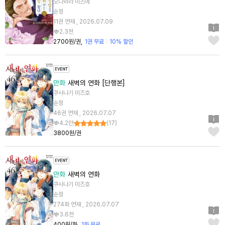
오다와라 미즈에
순정
11권 연재 , 2026.07.09
2.3천
2700원/권
1권 무료
10% 할인
만화
새벽의 연화 [단행본]
쿠사나기 미즈호
순정
46권 연재 , 2026.07.07
4.2만
(
17
)
3800원/권
만화
새벽의 연화
쿠사나기 미즈호
순정
274화 연재 , 2026.07.07
3.6천
400원/화
1화 무료