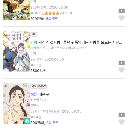
순정
238화 연재 , 2026.08.06
38.5만
(
268
)
200원/화
5화 무료
만화
사신의 첫사랑 -몰락 귀족영애는 사랑을 모르는 사신에게 시집간다- [단행본]
사카키 쿠우야, 치요 토케이 / 아사히나 키요
순정
9권 연재 , 2026.08.06
1.3천
3500원/권
웹툰
매분구
배로빈 / 요신
로맨스
52화 (마지막 화) 완결 , 2026.08.05
1.4천
300원/화
3화 무료