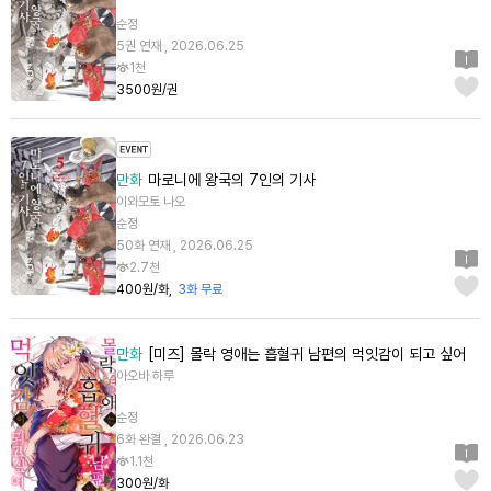
순정
5권 연재 , 2026.06.25
1천
3500원/권
만화
마로니에 왕국의 7인의 기사
이와모토 나오
순정
50화 연재 , 2026.06.25
2.7천
400원/화
3화 무료
만화
[미즈] 몰락 영애는 흡혈귀 남편의 먹잇감이 되고 싶어
아오바 하루
순정
6화 완결 , 2026.06.23
1.1천
300원/화