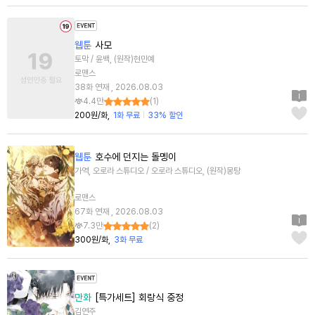
웹툰
사모
토막 / 윤백, (원작)현민예
로맨스
38화 연재 , 2026.08.03
4.4만
(
1
)
200원/화
1화 무료
33% 할인
웹툰
호수에 던지는 돌멩이
가역, 오로라 스튜디오 / 오로라 스튜디오, (원작)몽탕
로맨스
67화 연재 , 2026.08.03
7.3만
(
2
)
300원/화
3화 무료
만화
[특가세트] 회랑식 중정
김연주