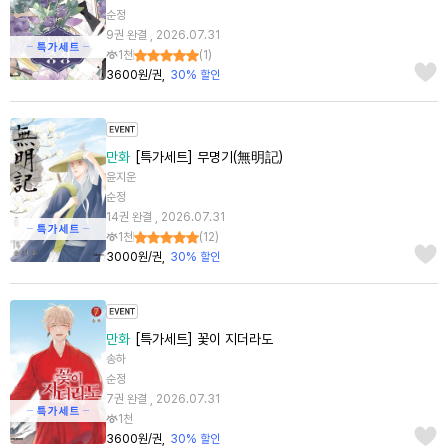
순정
9권 완결 , 2026.07.31
1천
(
1
)
3600원/권
30% 할인
만화
[특가세트] 무명기(無明記)
윤지운
순정
14권 완결 , 2026.07.31
1천
(
12
)
3000원/권
30% 할인
만화
[특가세트] 꽃이 지더라도
송하
순정
7권 완결 , 2026.07.31
1천
3600원/권
30% 할인