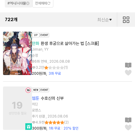
#역사/시대물
전체해제
722
개
최신순
만화
환생 후궁으로 살아가는 법 [스크롤]
Jiman, YY
순정
86화 연재 , 2026.08.08
3.2만
(
1
)
200원/화
3화 무료
웹툰
수호신의 신부
히딘
로맨스
후기 완결 , 2026.08.06
4.9천
(
2
)
300원/화
1화 무료
20% 할인