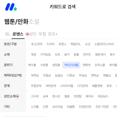
미스터블루
키워드로 검색
웹툰/만화
소설
BL
로맨스
성인
무협
장르+
장르/구분
개그/코믹
드라마
로맨스
백합/GL
소년
스릴러/미스터리
소재
게임
기억상실
도둑
동거
동물
먼치킨
명문세가
복수
분위기
느와르
동양풍
복수물
서양풍
성장물
역사/시대물
연예계
오피스물
육아물
캐릭터(남/여)
계략남
까칠남
능글남
다정남
무심남
연하남
재벌남
관계
주종관계
계약관계
나이차커플
다각관계
배틀연애
부부
성인소재
고수위
능욕
원나잇
절륜
첫경험
페티쉬
여공남수
기타
스크롤
단편
오리지널
미블뿐
5천원이하
5천~1만원
1