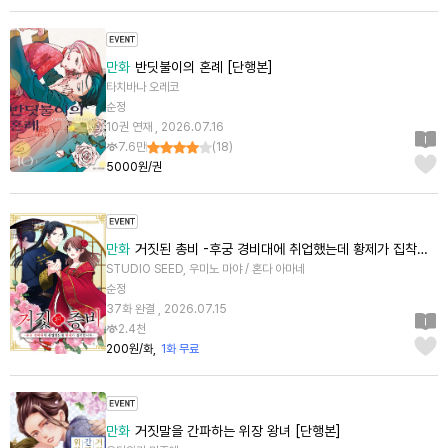
만화
반딧불이의 혼례 [단행본]
타치바나 오레코
순정
10권 연재 , 2026.07.16
7.6만
(
18
)
5000원/권
만화
거짓된 총비 -후궁 경비대에 취업했는데 황제가 집착합니다- [스크롤]
STUDIO SEED, 우미노 마야 / 혼다 아마네
순정
37화 완결 , 2026.07.15
2.4천
200원/화
1화 무료
만화
거짓말을 간파하는 위장 왕녀 [단행본]