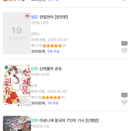
웹툰
연일연야 [완전판]
까진뇽 / 린우
로맨스
45화 완결 , 2026.06.26
7.2만
(
2
)
300원/화
5화 무료
만화
산제물의 권유
유메키 미츠루
순정
18화 완결 , 2026.06.26
2.1천
(
1
)
300원/화
1화 무료
만화
마로니에 왕국의 7인의 기사 [단행본]
이와모토 나오