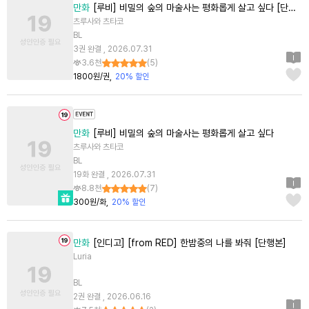
만화
[루비] 비밀의 숲의 마술사는 평화롭게 살고 싶다 [단행본]
츠루사와 츠타코
BL
3권 완결 , 2026.07.31
3.6천
(
5
)
1800원/권
20% 할인
만화
[루비] 비밀의 숲의 마술사는 평화롭게 살고 싶다
츠루사와 츠타코
BL
19화 완결 , 2026.07.31
8.8천
(
7
)
300원/화
20% 할인
만화
[인디고] [from RED] 한밤중의 나를 봐줘 [단행본]
Luria
BL
2권 완결 , 2026.06.16