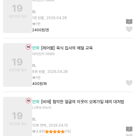
아카츠키 아마마
BL
1권 완결 , 2026.04.28
1천
2400원/권
만화
[레어블] 육식 집사의 예절 교육
아카츠키 아마마
BL
6화 완결 , 2026.04.28
1천
400원/화
만화
[비애] 험악한 얼굴의 이웃이 오메가일 때의 대처법
니쿠야 이누이
BL
12화 연재 , 2026.04.15
3.8만
(
15
)