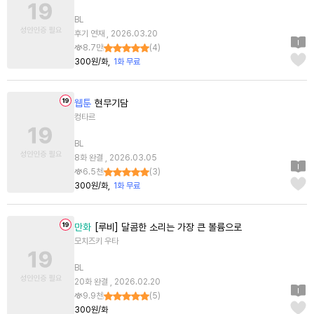
BL
후기 연재 , 2026.03.20
8.7만
(
4
)
300원/화
1화 무료
웹툰
현무기담
컹타르
BL
8화 완결 , 2026.03.05
6.5천
(
3
)
300원/화
1화 무료
만화
[루비] 달콤한 소리는 가장 큰 볼륨으로
모치즈키 우타
BL
20화 완결 , 2026.02.20
9.9천
(
5
)
300원/화