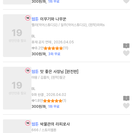
300원/화
1화 무료
웹툰
이무기와 나무꾼
렐라(악어스튜디오) / 일주(악어스튜디오), (원작)와퍼s
BL
휴재 공지 연재 , 2026.04.05
8.2만
(
11
)
300원/화
3화 무료
웹툰
맛 좋은 사장님 [완전판]
먀웅 / 김홍차, (원작)필굿
BL
9화 완결 , 2026.04.02
1.8만
(
1
)
300원/화
1화 무료
웹툰
박물관의 라피로사
666 / 스토리웹툰