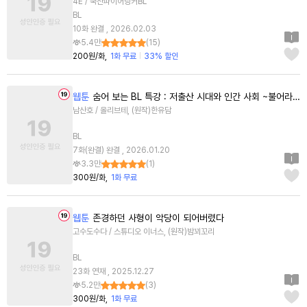
4E / 국산파이어팅커BL
BL
10화 완결 , 2026.02.03
5.4만
(
15
)
200원/화
1화 무료
33% 할인
웹툰
숨어 보는 BL 특강 : 저출산 시대와 인간 사회 ~불어라 그럼 대줄 것이다~
남산호 / 올리브테, (원작)한유담
BL
7화(완결) 완결 , 2026.01.20
3.3만
(
1
)
300원/화
1화 무료
웹툰
존경하던 사형이 악당이 되어버렸다
고수도수다 / 스튜디오 이너스, (원작)밤꾀꼬리
BL
23화 연재 , 2025.12.27
5.2만
(
3
)
300원/화
1화 무료