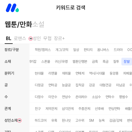
미스터블루
키워드로 검색
웹툰/만화
소설
BL
로맨스
성인
무협
장르+
장르/구분
학원/캠퍼스
개그/코믹
일상
판타지
옴니버스
드라마
O
소재
수인
유사근친
역키잡
스폰물
귀신/유령
웹툰단행본
금흑
흑금
질투
장발
분위기
현대물
리맨물
재회물
연예계
역사/시대물
동양풍
피폐물
공
다정공
연하공
능글공
집착공
강공
대형견공
미남공
수
다정수
미인수
연상수
츤데레수
소심수
연하수
평범수
관계
친구
계약관계
삼각관계
주종관계
선후배
연상연하
배틀
성인소재
하드코어
유혹
원나잇
고수위
SM
능욕
감금/강제
변