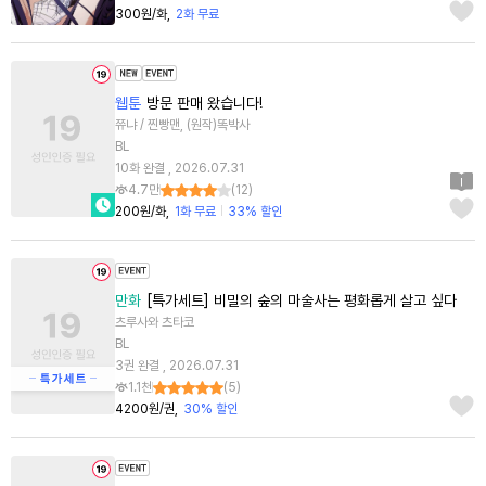
300원/화
2화 무료
웹툰
방문 판매 왔습니다!
쮸냐 / 찐빵맨, (원작)똑박사
BL
10화 완결 , 2026.07.31
4.7만
(
12
)
200원/화
1화 무료
33% 할인
만화
[특가세트] 비밀의 숲의 마술사는 평화롭게 살고 싶다
츠루사와 츠타코
BL
3권 완결 , 2026.07.31
1.1천
(
5
)
4200원/권
30% 할인