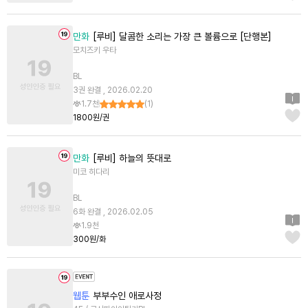
만화
[루비] 달콤한 소리는 가장 큰 볼륨으로 [단행본]
모치즈키 우타
BL
3권 완결 , 2026.02.20
1.7천
(
1
)
1800원/권
만화
[루비] 하늘의 뜻대로
미코 히다리
BL
6화 완결 , 2026.02.05
1.9천
300원/화
웹툰
부부수인 애로사정