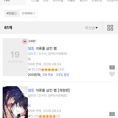
기타
스크롤
단편
오리지널
미블뿐
동인지
만화단편
5천원이
#장발
전체해제
61
개
최신순
웹툰
석류를 삼킨 뱀
감자전 / 조수아, (원작)카르페XD
BL
56화 연재 , 2026.08.04
30.2만
(
35
)
200원/화
2화 무료
33% 할인
웹툰
석류를 삼킨 뱀 [개정판]
감자전 / 조수아, (원작)카르페XD
BL
56화 연재 , 2026.08.04
5.2만
(
3
)