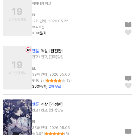
야마나카 히코
BL
12화 연재 , 2026.05.22
4.8천
300원/화
웹툰
역살 [완전판]
킨고 / 킨고, (원작)당밀
BL
39화 연재 , 2026.05.06
16.2만
(
13
)
300원/화
2화 무료
웹툰
역살 [개정판]
킨고 / 킨고, (원작)당밀
BL
38화 연재 , 2026.05.06
3.9만
(
3
)