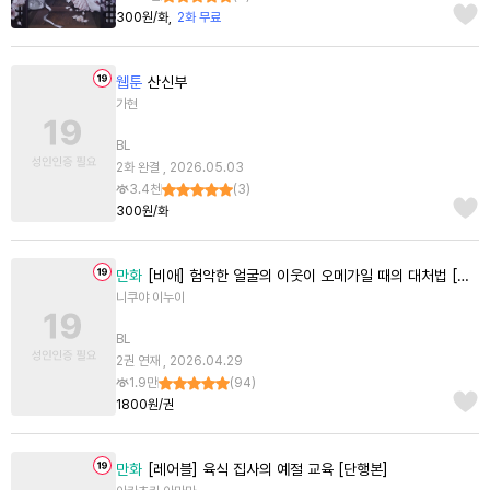
300원/화
2화 무료
웹툰
산신부
가현
BL
2화 완결 , 2026.05.03
3.4천
(
3
)
300원/화
만화
[비애] 험악한 얼굴의 이웃이 오메가일 때의 대처법 [단행본]
니쿠야 이누이
BL
2권 연재 , 2026.04.29
1.9만
(
94
)
1800원/권
만화
[레어블] 육식 집사의 예절 교육 [단행본]