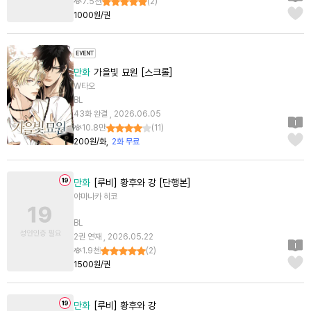
7.5천
(
2
)
1000원/권
만화
가을빛 묘원 [스크롤]
W타오
BL
43화 완결 , 2026.06.05
10.8만
(
11
)
200원/화
2화 무료
만화
[루비] 황후와 강 [단행본]
야마나카 히코
BL
2권 연재 , 2026.05.22
1.9천
(
2
)
1500원/권
만화
[루비] 황후와 강