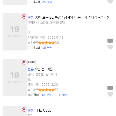
300원/화
2화 무료
웹툰
숨어 보는 BL 특강 : 상사의 비윤리적 리더십 ~곧추선 팀장님~
이해블 / 시스밥초, (원작)한유담
BL
7화(완결) 완결 , 2026.01.13
2.6만
(
3
)
300원/화
1화 무료
웹툰
9년 전, 여름
만득 / 찐빵맨, (원작)자와
BL
15화 완결 , 2025.12.30
2.3만
(
1
)
200원/화
1화 무료
33% 할인
웹툰
THE CELL
활기