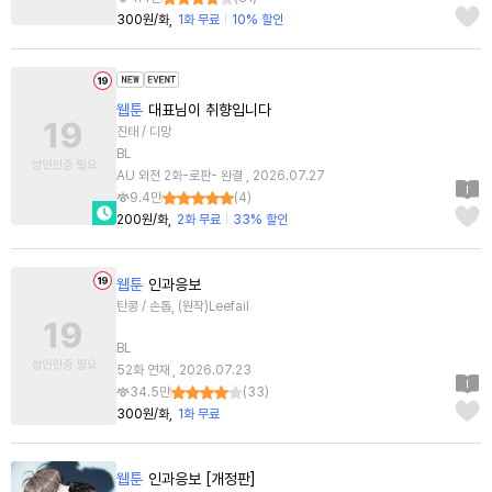
300원/화
1화 무료
10% 할인
웹툰
대표님이 취향입니다
진태 / 디망
BL
AU 외전 2화-로판- 완결 , 2026.07.27
9.4만
(
4
)
200원/화
2화 무료
33% 할인
웹툰
인과응보
탄콩 / 손톱, (원작)Leefail
BL
52화 연재 , 2026.07.23
34.5만
(
33
)
300원/화
1화 무료
웹툰
인과응보 [개정판]