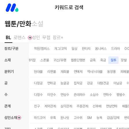
미스터블루
키워드로 검색
웹툰/만화
소설
BL
로맨스
성인
무협
장르+
장르/구분
학원/캠퍼스
개그/코믹
일상
판타지
옴니버스
드라마
O
소재
수인
유사근친
역키잡
스폰물
귀신/유령
웹툰단행본
금흑
흑금
질투
장발
분위기
현대물
리맨물
재회물
연예계
역사/시대물
동양풍
피폐물
공
다정공
연하공
능글공
집착공
강공
대형견공
미남공
수
다정수
미인수
연상수
츤데레수
소심수
연하수
평범수
관계
친구
계약관계
삼각관계
주종관계
선후배
연상연하
배틀
성인소재
하드코어
유혹
원나잇
고수위
SM
능욕
감금/강제
변