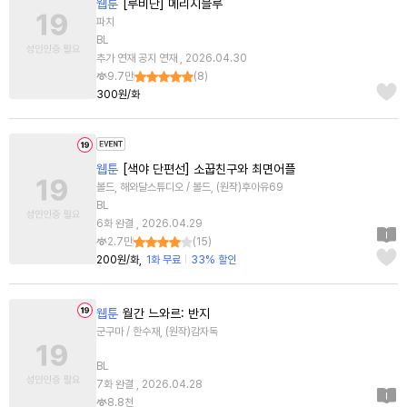
웹툰
[루비단] 메리지블루
파치
BL
추가 연재 공지 연재 , 2026.04.30
9.7만
(
8
)
300원/화
웹툰
[색야 단편선] 소꿉친구와 최면어플
볼드, 해와달스튜디오 / 볼드, (원작)후아유69
BL
6화 완결 , 2026.04.29
2.7만
(
15
)
200원/화
1화 무료
33% 할인
웹툰
월간 느와르: 반지
군구마 / 한수재, (원작)감자독
BL
7화 완결 , 2026.04.28
8.8천