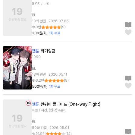
8염치 / 나8
BL
10화 완결 , 2026.07.06
3만
(
9
)
300원/화
1화 무료
웹툰
화기엄금
1999
BL
18화 완결 , 2026.05.11
3.2만
(
9
)
500원/화
1화 무료
웹툰
원웨이 플라이트 (One-way Flight)
체돌 / 허건, (원작)육손이
BL
50화 완결 , 2026.05.01
21.9만
(
14
)