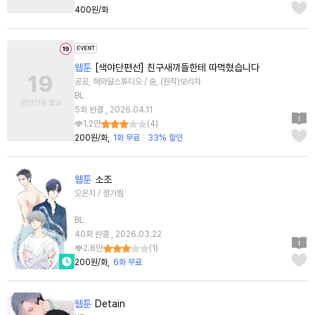
400원/화
웹툰
[색야단편선] 친구새끼들한테 따먹혔습니다
공공, 해와달스튜디오 / 숨, (원작)보리차
BL
5화 완결 , 2026.04.11
1.2만
(
4
)
200원/화
1화 무료
33% 할인
웹툰
소조
오은지 / 정기림
BL
40화 완결 , 2026.03.22
2.8만
(
1
)
200원/화
6화 무료
웹툰
Detain