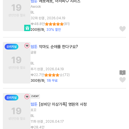
웹툰
에로에로, 아저씨♡ 시리즈
Awook
BL
32화 완결 , 2026.04.19
48.8만
(
81
)
200원/화
33% 할인
웹툰
악마도 순애를 한다구요?
글몽
BL
후기 완결 , 2026.04.19
22.7만
(
72
)
300원/화
1화 무료
웹툰
[성비단 이상가족] 영원의 사정
호꼬
BL
11화 완결 , 2026.04.17
28.4만