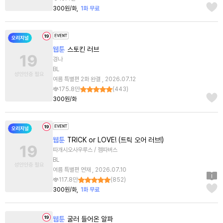
300원/화
1화 무료
웹툰
스토킨 러브
경나
BL
여름 특별편 2화 완결 , 2026.07.12
175.8만
(
443
)
300원/화
웹툰
TRICK or LOVE! (트릭 오어 러브!)
따개시오사우루스 / 젬따버스
BL
여름 특별편 연재 , 2026.07.10
117.8만
(
852
)
300원/화
1화 무료
웹툰
굴러 들어온 알파