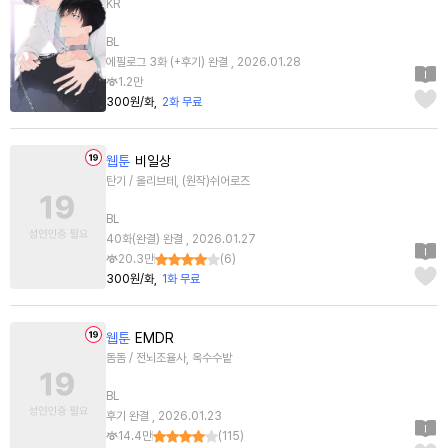
KR
BL
에필로그 3화 (+후기) 완결 , 2026.01.28
1.2만
300원/화
2화 무료
웹툰
비일상
탄기 / 올리브테, (원작)쉬어로즈
BL
40화(완결) 완결 , 2026.01.27
20.3만
(
6
)
300원/화
1화 무료
웹툰
EMDR
돔돔 / 전뇌조율사, 옥수수밭
BL
후기 완결 , 2026.01.23
14.4만
(
115
)