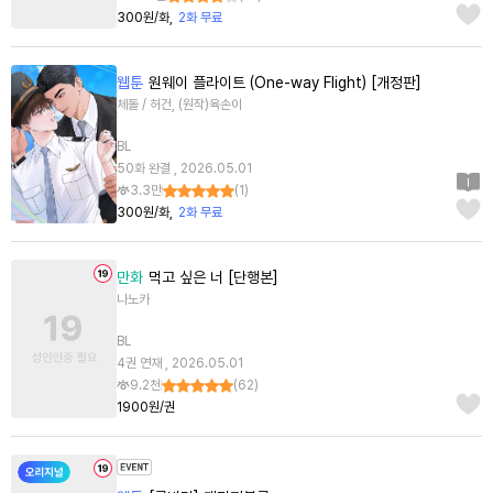
300원/화
2화 무료
웹툰
원웨이 플라이트 (One-way Flight) [개정판]
체돌 / 허건, (원작)육손이
BL
50화 완결 , 2026.05.01
3.3만
(
1
)
300원/화
2화 무료
만화
먹고 싶은 너 [단행본]
나노카
BL
4권 연재 , 2026.05.01
9.2천
(
62
)
1900원/권