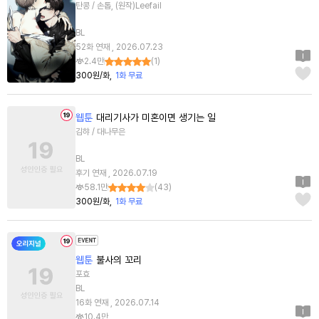
탄콩 / 손톱, (원작)Leefail
BL
52화 연재 , 2026.07.23
2.4만
(
1
)
300원/화
1화 무료
웹툰
대리기사가 미혼이면 생기는 일
김햐 / 대나무은
BL
후기 연재 , 2026.07.19
58.1만
(
43
)
300원/화
1화 무료
웹툰
불사의 꼬리
포효
BL
16화 연재 , 2026.07.14
10.4만