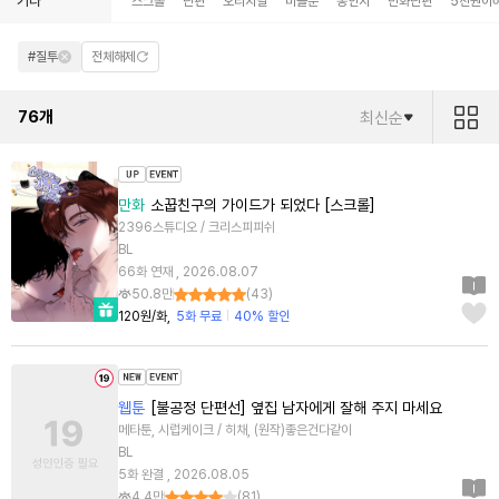
기타
스크롤
단편
오리지널
미블뿐
동인지
만화단편
5천원이
#질투
전체해제
76
개
최신순
만화
소꿉친구의 가이드가 되었다 [스크롤]
2396스튜디오 / 크리스피피쉬
BL
66화 연재 , 2026.08.07
50.8만
(
43
)
120원/화
5화 무료
40% 할인
웹툰
[불공정 단편선] 옆집 남자에게 잘해 주지 마세요
메타툰, 시럽케이크 / 히채, (원작)좋은건다같이
BL
5화 완결 , 2026.08.05
4.4만
(
81
)