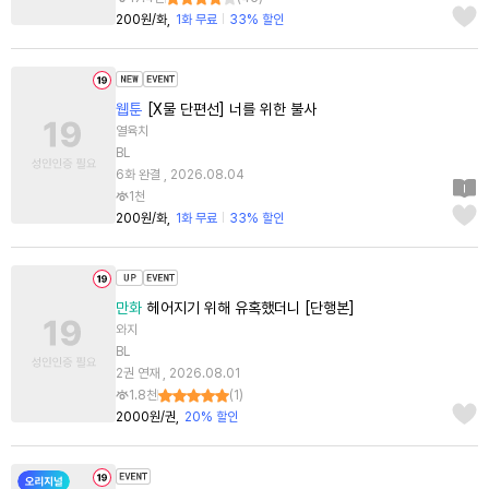
200원/화
1화 무료
33% 할인
웹툰
[X물 단편선] 너를 위한 불사
열육치
BL
6화 완결 , 2026.08.04
1천
200원/화
1화 무료
33% 할인
만화
헤어지기 위해 유혹했더니 [단행본]
와지
BL
2권 연재 , 2026.08.01
1.8천
(
1
)
2000원/권
20% 할인