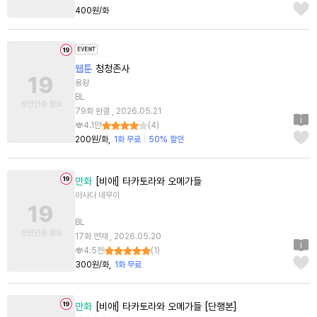
400원/화
웹툰
청청존사
용왕
BL
79화 완결 , 2026.05.21
4.1만
(
4
)
200원/화
1화 무료
50% 할인
만화
[비애] 타카토라와 오메가들
아사다 네무이
BL
17화 연재 , 2026.05.20
4.5천
(
1
)
300원/화
1화 무료
만화
[비애] 타카토라와 오메가들 [단행본]