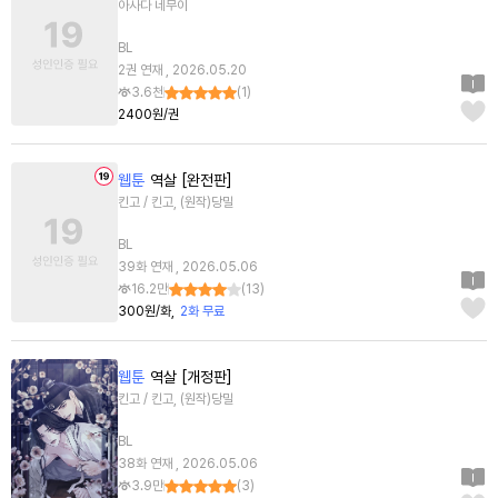
아사다 네무이
BL
2권 연재 , 2026.05.20
3.6천
(
1
)
2400원/권
웹툰
역살 [완전판]
킨고 / 킨고, (원작)당밀
BL
39화 연재 , 2026.05.06
16.2만
(
13
)
300원/화
2화 무료
웹툰
역살 [개정판]
킨고 / 킨고, (원작)당밀
BL
38화 연재 , 2026.05.06
3.9만
(
3
)