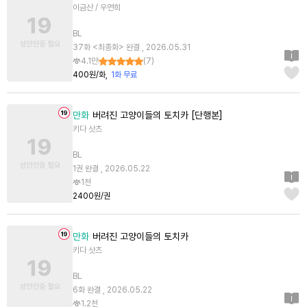
이금산 / 우연희
BL
37화 <최종화> 완결 , 2026.05.31
4.1만
(
7
)
400원/화
1화 무료
만화
버려진 고양이들의 토치카 [단행본]
키다 삿츠
BL
1권 완결 , 2026.05.22
1천
2400원/권
만화
버려진 고양이들의 토치카
키다 삿츠
BL
6화 완결 , 2026.05.22
1.2천