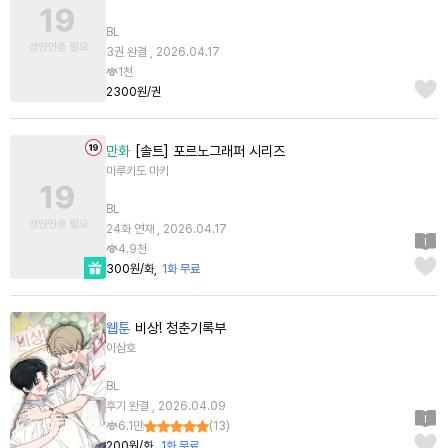
BL
3권 완결 , 2026.04.17
1천
2300원/권
만화
[솔트] 포르노그래퍼 시리즈
마루키도 마키
BL
24화 연재 , 2026.04.17
4.9천
300원/화
1화 무료
웹툰
비상! 청춘기록부
이삼호
BL
후기 완결 , 2026.04.09
6.1만
(
13
)
200원/화
1화 무료