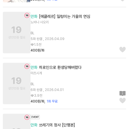
만화
[에클레르] 일렁이는 가을의 연심
노바나 사오리
BL
5화 완결 , 2026.04.09
1.5천
400원/화
만화
히로인으로 환생당해버렸다
마츠시게
BL
6화 완결 , 2026.04.01
3.9천
400원/화
1화 무료
만화
쓰레기의 정사 [단행본]