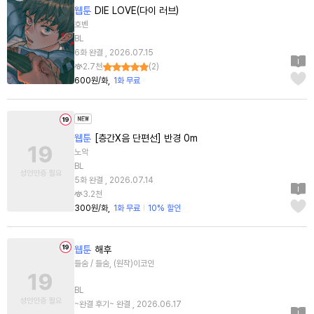
웹툰
DIE LOVE(다이 러브)
호벤
BL
6화 완결 , 2026.07.15
2.7천
(
2
)
600원/화
1화 무료
웹툰
[층간X음 단편선] 반경 0m
노악
BL
5화 완결 , 2026.07.14
3.2천
300원/화
1화 무료
10% 할인
웹툰
해후
들숨 / 들숨, (원작)이코인
BL
~완결 후기~ 완결 , 2026.06.17