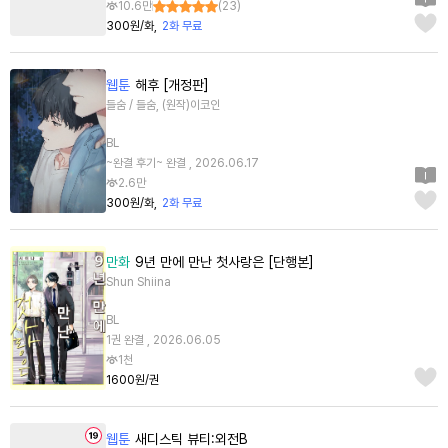
10.6만
(
23
)
300원/화
2화 무료
웹툰
해후 [개정판]
들숨 / 들숨, (원작)이코인
BL
~완결 후기~ 완결 , 2026.06.17
2.6만
300원/화
2화 무료
만화
9년 만에 만난 첫사랑은 [단행본]
Shun Shiina
BL
1권 완결 , 2026.06.05
1천
1600원/권
웹툰
새디스틱 뷰티:외전B