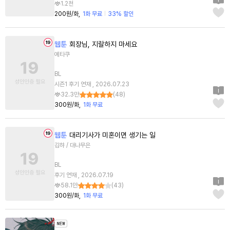
1.2천
200원/화
1화 무료
33% 할인
웹툰
회장님, 지랄하지 마세요
예타쿠
BL
시즌1 후기 연재 , 2026.07.23
32.3만
(
48
)
300원/화
1화 무료
웹툰
대리기사가 미혼이면 생기는 일
김햐 / 대나무은
BL
후기 연재 , 2026.07.19
58.1만
(
43
)
300원/화
1화 무료