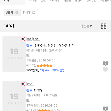
기타
스크롤
단편
오리지널
미블뿐
동인지
만화단편
5천원이
#도망수
전체해제
140
개
최신순
웹툰
[인과응보 단편선] 우아한 감옥
메타툰, 와프 / BIN, (원작)지두리
BL
5화 완결 , 2026.08.06
5.2천
(
8
)
300원/화
1화 무료
20% 할인
웹툰
환(宦)
일월 / 곽종필, (원작)윤해월
BL
37화 연재 , 2026.08.05
17.4만
(
45
)