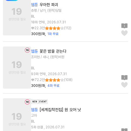
웹툰
우아한 파괴
츄랭 / 낭가, (원작)당밀
BL
18화 연재 , 2026.07.31
22.3만
(
112
)
300원/화
1화 무료
웹툰
꽃은 밤을 걷는다
조미현 / 새나, (원작)비원
BL
93화 연재 , 2026.07.31
72.2만
(
108
)
300원/화
4화 무료
웹툰
[세계집착전집] 원 오어 낫
고마
BL
5화 완결 , 2026.07.31