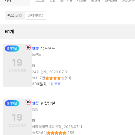
기타
스크롤
단편
오리지널
미블뿐
동인지
만화단편
5천원이
#소심공
전체해제
61
개
웹툰
뮤트오프
됴란됴
BL
24화 연재 , 2026.07.31
11.7만
(
91
)
300원/화
1화 무료
웹툰
렌탈남친
뇸뇸
BL
여름 특별편 3화 완결 , 2026.07.11
52.6만
(
255
)