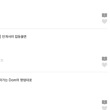
] 안개서려 접동울면
57
)
 작가는 Dom의 명령대로