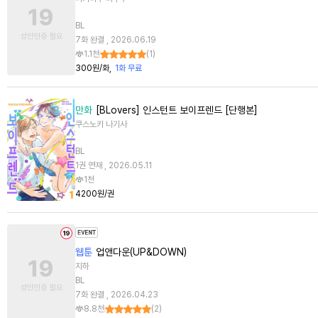
BL
7화 완결 , 2026.06.19
1.1천
(
1
)
300원/화
1화 무료
만화
[BLovers] 인스턴트 보이프렌드 [단행본]
쿠스노키 나기사
BL
1권 연재 , 2026.05.11
1천
4200원/권
웹툰
업앤다운(UP&DOWN)
지하
BL
7화 완결 , 2026.04.23
8.8천
(
2
)