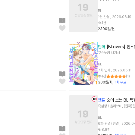
BL
1권 완결 , 2026.06.19
1천
2300원/권
만화
[BLovers] 
쿠스노키 나기사
BL
7화 연재 , 2026.05.11
1천
(
1
)
300원/화
1화 무료
웹툰
숨어 보는 BL 특
흑삼왕 / 올리브테, (원작)
BL
6화(완결) 완결 , 2026.0
8.8천