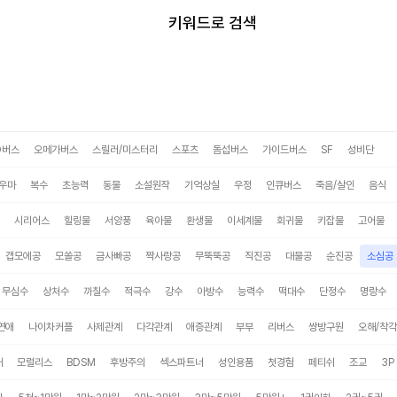
미스터블루
키워드로 검색
O버스
오메가버스
스릴러/미스터리
스포츠
돔섭버스
가이드버스
SF
성비단
우마
복수
초능력
동물
소설원작
기억상실
우정
인큐버스
죽음/살인
음식
시리어스
힐링물
서양풍
육아물
환생물
이세계물
회귀물
키잡물
고어물
갭모에공
모쏠공
금사빠공
짝사랑공
무뚝뚝공
직진공
대물공
순진공
소심공
무심수
상처수
까칠수
적극수
강수
아방수
능력수
떡대수
단정수
명랑수
연애
나이차커플
사제관계
다각관계
애증관계
부부
리버스
쌍방구원
오해/착각
태
모럴리스
BDSM
후방주의
섹스파트너
성인용품
첫경험
페티쉬
조교
3P