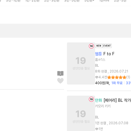
하
5천~1만원
1만~2만원
2만~3만원
3만~5만원
5만원+
1권이하
2권~5권
웹툰
F to F
홈ㄹ1스
BL
8화 완결 , 2026.07.21
4.4천
(
1
)
400원/화
1화 무료
33
만화
[페어리] BL 작
카모리 키키
BL
1권 완결 , 2026.07.08
1천