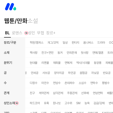
웹툰/만화
소설
BL
로맨스
성인
무협
장르+
장르/구분
학원/캠퍼스
개그/코믹
일상
판타지
옴니버스
드라마
O
소재
짝사랑
친구>연인
동거
인외존재
첫사랑
연애/결혼
트라
분위기
현대물
리맨물
재회물
연예계
역사/시대물
동양풍
피폐물
공
파공
잔망공
삽질공
인싸공
서브공
양아치공
하인공
음험공
자낮공
반요공
수
다정수
미인수
연상수
츤데레수
소심수
연하수
평범수
관계
친구
계약관계
삼각관계
주종관계
선후배
연상연하
배틀
성인소재
하드코어
유혹
원나잇
고수위
SM
능욕
감금/강제
변