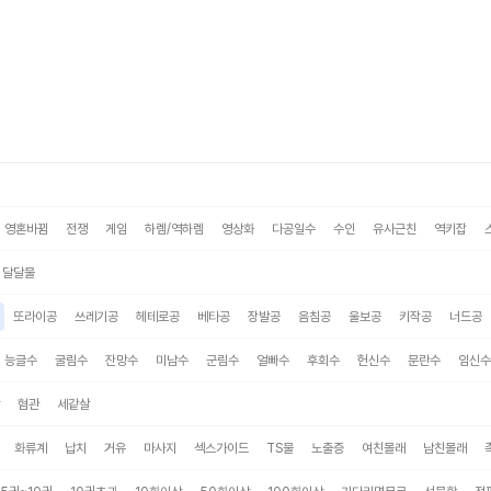
영혼바뀜
전쟁
게임
하렘/역하렘
영상화
다공일수
수인
유사근친
역키잡
달달물
또라이공
쓰레기공
헤테로공
베타공
장발공
음침공
울보공
키작공
너드공
능글수
굴림수
잔망수
미남수
군림수
얼빠수
후회수
헌신수
문란수
임신수
혐관
세같살
화류계
납치
거유
마사지
섹스가이드
TS물
노출증
여친몰래
남친몰래