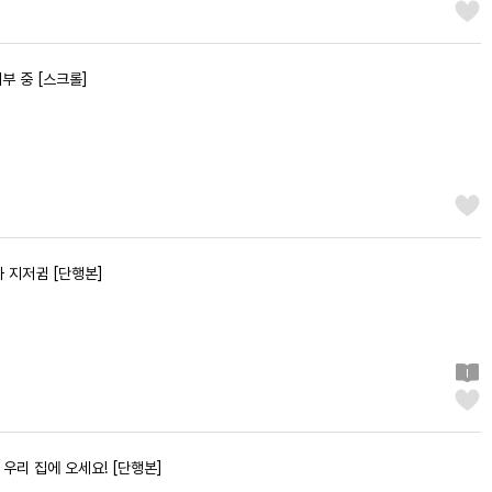
부 중 [스크롤]
 지저귐 [단행본]
! 우리 집에 오세요! [단행본]