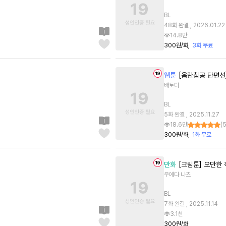
BL
48화 완결 , 2026.01.22
14.8만
300원/화
3화 무료
웹툰
[음란침공 단편선
배토디
BL
5화 완결 , 2025.11.27
18.6만
(
300원/화
1화 무료
만화
[크림툰] 오만한
우에다 나츠
BL
7화 완결 , 2025.11.14
3.1천
300원/화