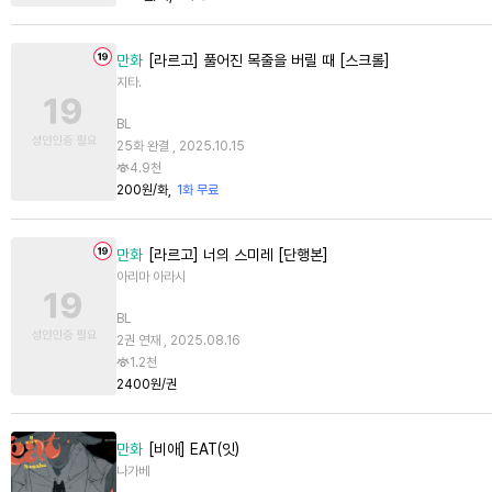
만화
[라르고] 풀어진 목줄을 버릴 때 [스크롤]
지타.
BL
25화 완결 , 2025.10.15
4.9천
200원/화
1화 무료
만화
[라르고] 너의 스미레 [단행본]
아리마 아라시
BL
2권 연재 , 2025.08.16
1.2천
2400원/권
만화
[비애] EAT(잇)
나가베