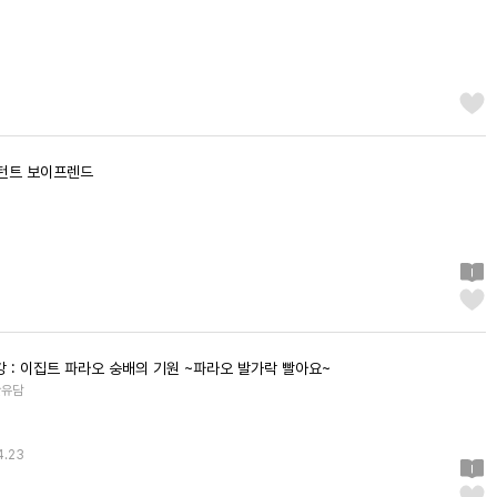
인스턴트 보이프렌드
강 : 이집트 파라오 숭배의 기원 ~파라오 발가락 빨아요~
한유담
4.23