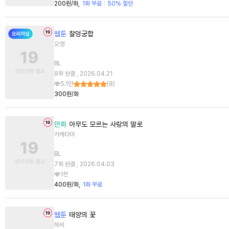
200원/화
1화 무료
50% 할인
웹툰
찰덩궁합
오영
BL
9화 완결 , 2026.04.21
5.1만
(
8
)
300원/화
만화
아무도 모르는 사랑의 말로
카케타마
BL
7화 완결 , 2026.04.03
1천
400원/화
1화 무료
웹툰
태양의 꽃
하비