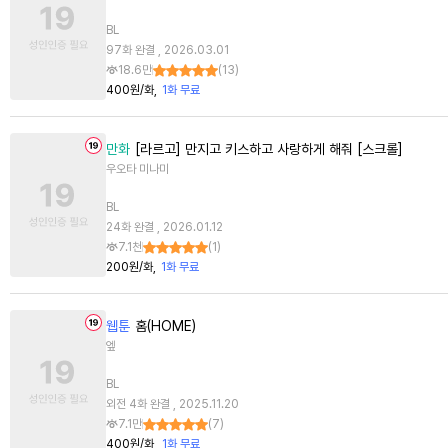
BL
97화 완결 , 2026.03.01
18.6만
(
13
)
400원/화
1화 무료
만화
[라르고] 만지고 키스하고 사랑하게 해줘 [스크롤]
우오타 미나미
BL
24화 완결 , 2026.01.12
7.1천
(
1
)
200원/화
1화 무료
웹툰
홈(HOME)
엪
BL
외전 4화 완결 , 2025.11.20
7.1만
(
7
)
400원/화
1화 무료