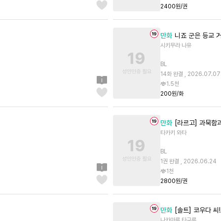
2400원/권
만화
니죠 군은 등교 거
시키무라 나유
BL
14화 완결 , 2026.07.07
1.5천
200원/화
만화
[라르고] 과묵함과
타카키 와타
BL
1권 완결 , 2026.06.24
1천
2800원/권
만화
[솔트] 코우다 씨
나카마루 타구루