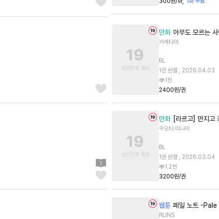
300원/화
1화 무료
만화
아무도 모르는 사랑
카케타마
BL
1권 완결 , 2026.04.03
1천
2400원/권
만화
[라르고] 만지고
우오타 미나미
BL
1권 완결 , 2026.03.04
1.2천
3200원/권
웹툰
페일 노트 -Pale 
RUNS