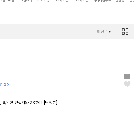
5권~10권
10권초과
10화이상
50화이상
100화이상
기다리면무료
선물함
점
최신순
% 할인
가, 혹독한 편집자와 XX하다 [단행본]