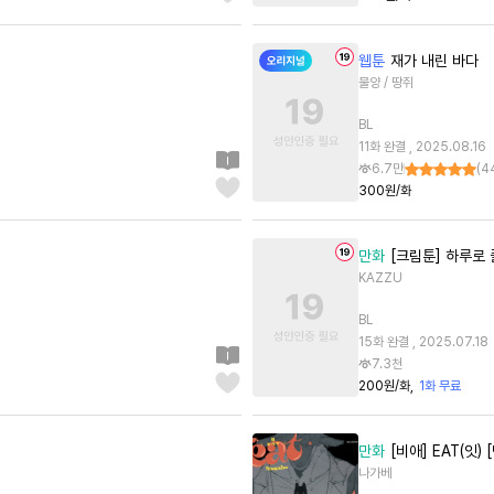
웹툰
재가 내린 바다
물양 / 땅쥐
BL
11화 완결 , 2025.08.16
6.7만
(
4
300원/화
만화
[크림툰] 하루로 
KAZZU
BL
15화 완결 , 2025.07.18
7.3천
200원/화
1화 무료
만화
[비애] EAT(잇) 
나가베