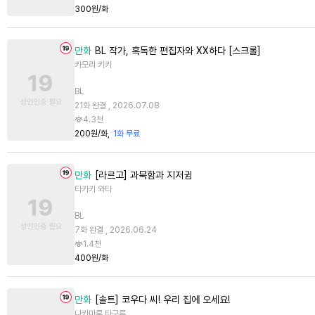
300원/화
만화
BL 작가, 혹독한 편집자와 XX하다 [스크롤]
카모리 키키
BL
21화 완결 , 2026.07.08
4.3천
200원/화
1화 무료
만화
[라르고] 과묵함과 지저귐
타카키 와타
BL
7화 완결 , 2026.06.24
1.4천
400원/화
만화
[솔트] 코우다 씨! 우리 집에 오세요!
나카마루 타구루