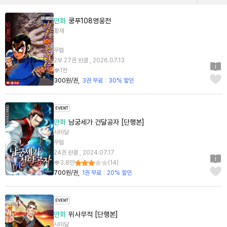
만화
쿵푸108영웅전
황재
무협
2부 27권 완결 , 2026.07.13
1천
300원/권
3권 무료
30% 할인
만화
남궁세가 건달공자 [단행본]
사마달
무협
24권 완결 , 2024.07.17
3.8만
(
14
)
700원/권
1권 무료
20% 할인
만화
위사무적 [단행본]
사마달