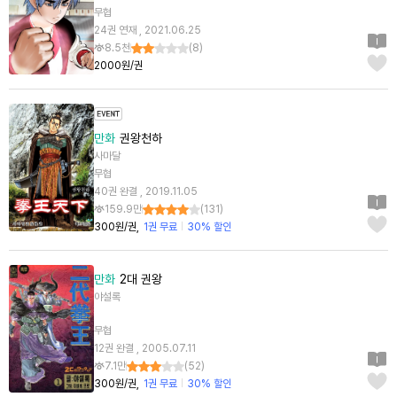
무협
24권 연재 , 2021.06.25
8.5천
(
8
)
2000원/권
만화
권왕천하
사마달
무협
40권 완결 , 2019.11.05
159.9만
(
131
)
300원/권
1권 무료
30% 할인
만화
2대 권왕
야설록
무협
12권 완결 , 2005.07.11
7.1만
(
52
)
300원/권
1권 무료
30% 할인