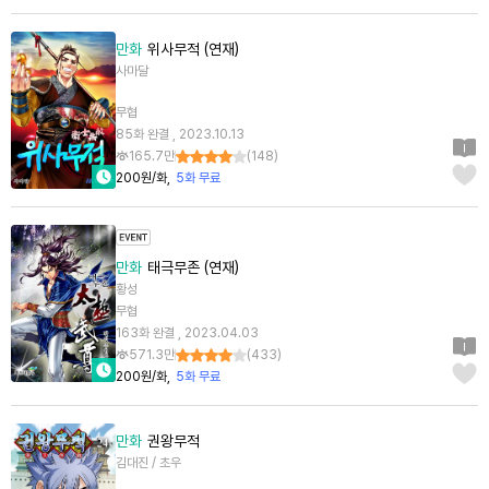
만화
위사무적 (연재)
사마달
무협
85화 완결 , 2023.10.13
165.7만
(
148
)
200원/화
5화 무료
만화
태극무존 (연재)
황성
무협
163화 완결 , 2023.04.03
571.3만
(
433
)
200원/화
5화 무료
만화
권왕무적
김대진 / 초우