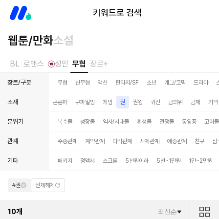
미스터블루
키워드로 검색
웹툰/만화
소설
BL
로맨스
성인
무협
장르+
장르/구분
무협
신무협
액션
판타지/SF
소년
개그/코믹
드라마
소재
검귀
검신/검성
곤륜파
구파일방
게임
권
권왕
귀신
금의위
금제
기억
분위기
복수물
성장물
역사/시대물
환생물
전쟁물
동양풍
고어물
관계
주종관계
계약관계
다각관계
사제관계
애증관계
친구
삼
기타
패키지
정액제
스크롤
5천원이하
5천~1만원
1만~2만원
#권
전체해제
10
개
최신순