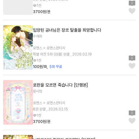
1천
3700원/권
입양된 공녀님은 장르 탈출을 희망합니다
수채화
로맨스 > 로맨스판타지
특별 외전 5화 (완결) 완결 , 2026.02.19
1천
100원/화
5화 무료
로판을 모르면 죽습니다 [단행본]
문시현
로맨스 > 로맨스판타지
8권 완결 , 2026.02.15
1천
3700원/권