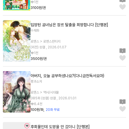
1천
3100원/권
입양된 공녀님은 장르 탈출을 희망합니다 [단행본]
수채화
로맨스 > 로맨스판타지
(외전) 완결 , 2026.01.07
1천
3500원/권
아버지, 오늘 공부하셨나요?(다니금천독서요마)
평과소저
로맨스 > 역사/시대물
385화 (완결) 완결 , 2026.01.01
6.4천
100원/화
20화 무료
후회물인데 도망을 안 갔더니 [단행본]