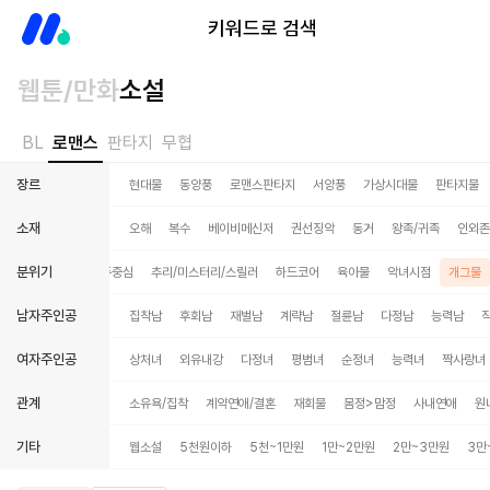
미스터블루
키워드로 검색
웹툰/만화
소설
BL
로맨스
판타지
무협
장르
현대물
동양풍
로맨스판타지
서양풍
가상시대물
판타지물
소재
오해
복수
베이비메신저
권선징악
동거
왕족/귀족
인외존
분위기
중심
피폐물
여주중심
추리/미스터리/스릴러
하드코어
육아물
악녀시점
개그물
남자주인공
집착남
후회남
재벌남
계략남
절륜남
다정남
능력남
여자주인공
상처녀
외유내강
다정녀
평범녀
순정녀
능력녀
짝사랑녀
관계
소유욕/집착
계약연애/결혼
재회물
몸정>맘정
사내연애
원
기타
웹소설
5천원이하
5천~1만원
1만~2만원
2만~3만원
3만