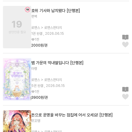
호위 기사와 납치됐다 [단행본]
편백
로맨스 > 로맨스판타지
1권 완결 , 2026.06.15
1천
2000원/권
뱀 가문의 막내딸입니다 [단행본]
마랭
로맨스 > 로맨스판타지
5권 완결 , 2026.06.15
1천
3900원/권
돈으로 운명을 바꾸는 점집에 어서 오세요! [단행본]
쪼꼬땡