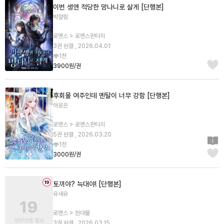
이번 생엔 적당한 망나니로 살게 [단행본]
박깔링
로맨스 > 로맨스판타지
3권 완결 , 2026.04.01
1천
3900원/권
후회물 여주인데 멘탈이 너무 강함 [단행본]
여로은
로맨스 > 로맨스판타지
5권 완결 , 2026.03.20
1천
3000원/권
토끼야? 늑대야! [단행본]
유세유
로맨스 > 현대물
3권 완결 , 2026.03.15