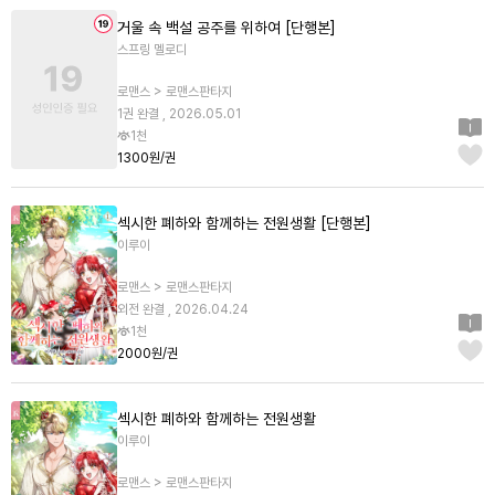
거울 속 백설 공주를 위하여 [단행본]
스프링 멜로디
로맨스 > 로맨스판타지
1권 완결 , 2026.05.01
1천
1300원/권
섹시한 폐하와 함께하는 전원생활 [단행본]
이루이
로맨스 > 로맨스판타지
외전 완결 , 2026.04.24
1천
2000원/권
섹시한 폐하와 함께하는 전원생활
이루이
로맨스 > 로맨스판타지