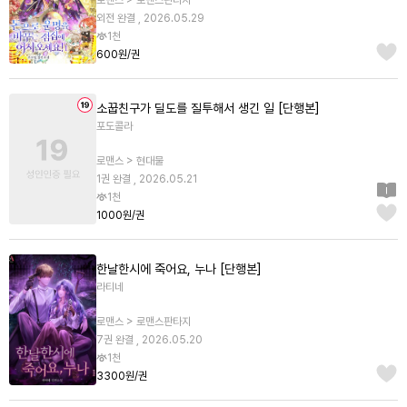
로맨스 > 로맨스판타지
외전 완결 , 2026.05.29
1천
600원/권
소꿉친구가 딜도를 질투해서 생긴 일 [단행본]
포도콜라
로맨스 > 현대물
1권 완결 , 2026.05.21
1천
1000원/권
한날한시에 죽어요, 누나 [단행본]
라티네
로맨스 > 로맨스판타지
7권 완결 , 2026.05.20
1천
3300원/권