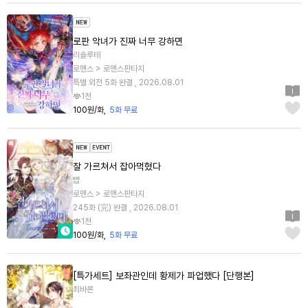
로판 악녀가 진짜 너무 강하면
리솔루테
로맨스 > 로맨스판타지
특별 외전 5화 완결 , 2026.08.01
1천
100원/화
5화 무료
잘 가르쳐서 잡아먹혔다
뺩
로맨스 > 로맨스판타지
245화 (完) 완결 , 2026.08.01
1천
100원/화
5화 무료
[특가세트] 보좌관인데 황제가 파업했다 [단행본]
최바론