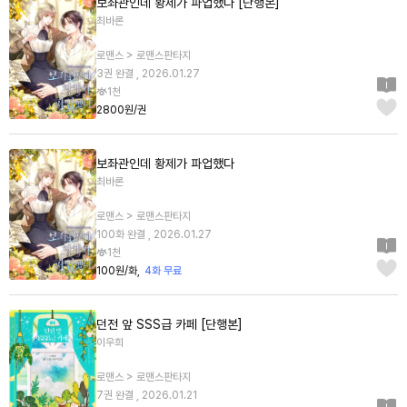
보좌관인데 황제가 파업했다 [단행본]
최바론
로맨스 > 로맨스판타지
3권 완결 , 2026.01.27
1천
2800원/권
보좌관인데 황제가 파업했다
최바론
로맨스 > 로맨스판타지
100화 완결 , 2026.01.27
1천
100원/화
4화 무료
던전 앞 SSS급 카페 [단행본]
이우희
로맨스 > 로맨스판타지
7권 완결 , 2026.01.21