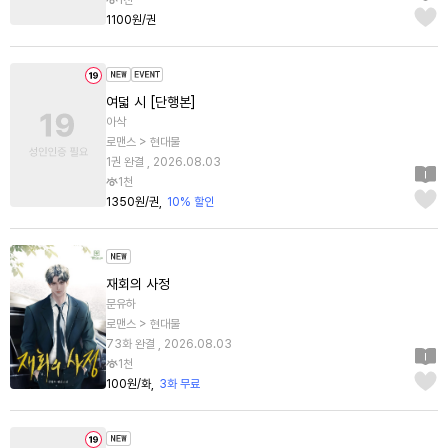
1천
1100원/권
여덟 시 [단행본]
아삭
로맨스 > 현대물
1권 완결 , 2026.08.03
1천
1350원/권
10% 할인
재회의 사정
문유하
로맨스 > 현대물
73화 완결 , 2026.08.03
1천
100원/화
3화 무료