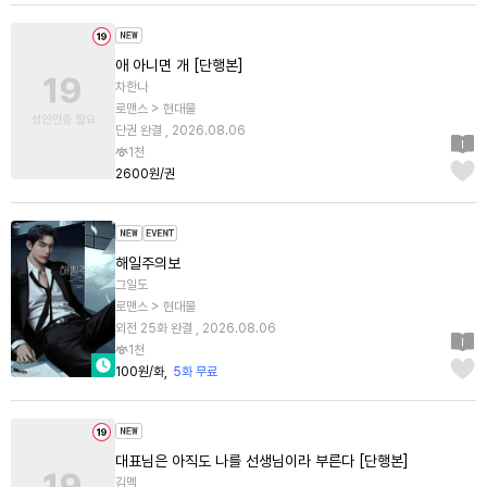
애 아니면 개 [단행본]
차한나
로맨스 > 현대물
단권 완결 , 2026.08.06
1천
2600원/권
해일주의보
그일도
로맨스 > 현대물
외전 25화 완결 , 2026.08.06
1천
100원/화
5화 무료
대표님은 아직도 나를 선생님이라 부른다 [단행본]
김멕