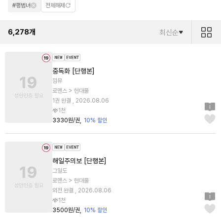
#평범녀
전체해제
6,278
개
최신순
중독화 [단행본]
낌뮤
로맨스 > 현대물
1권 완결 , 2026.08.06
1천
3330원/권
10% 할인
해일주의보 [단행본]
그일도
로맨스 > 현대물
외전 완결 , 2026.08.06
1천
3500원/권
10% 할인