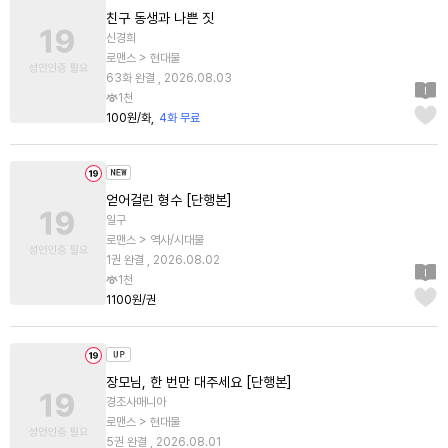
친구 동생과 나쁜 짓
신경희
로맨스 > 현대물
63화 완결 , 2026.08.03
1천
100원/화
4화 무료
얻어걸린 형수 [단행본]
일구
로맨스 > 역사/시대물
1권 완결 , 2026.08.02
1천
1100원/권
장모님, 한 번만 대주세요 [단행본]
경조사매니아
로맨스 > 현대물
5권 완결 , 2026.08.01