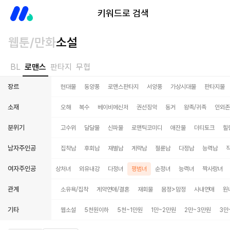
미스터블루
키워드로 검색
웹툰/만화
소설
BL
로맨스
판타지
무협
장르
현대물
동양풍
로맨스판타지
서양풍
가상시대물
판타지물
소재
오해
복수
베이비메신저
권선징악
동거
왕족/귀족
인외존
분위기
고수위
달달물
신파물
로맨틱코미디
애잔물
더티토크
힐
남자주인공
집착남
후회남
재벌남
계략남
절륜남
다정남
능력남
여자주인공
상처녀
외유내강
다정녀
평범녀
순정녀
능력녀
짝사랑녀
관계
소유욕/집착
계약연애/결혼
재회물
몸정>맘정
사내연애
원
기타
웹소설
5천원이하
5천~1만원
1만~2만원
2만~3만원
3만