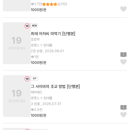
1.7만
(
10
)
1000원/권
최애 아저씨 따먹기 [단행본]
호호락
로맨스 > 현대물
2권 완결 , 2026.08.01
1천
1000원/권
그 사이비의 조교 방법 [단행본]
메리배드
로맨스 > 현대물
3 완결 , 2026.07.31
2.5천
1000원/권