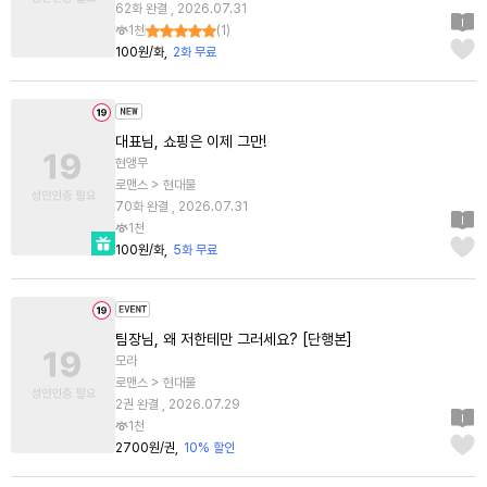
62화 완결 , 2026.07.31
1천
(
1
)
100원/화
2화 무료
대표님, 쇼핑은 이제 그만!
현앵무
로맨스 > 현대물
70화 완결 , 2026.07.31
1천
100원/화
5화 무료
팀장님, 왜 저한테만 그러세요? [단행본]
모라
로맨스 > 현대물
2권 완결 , 2026.07.29
1천
2700원/권
10% 할인