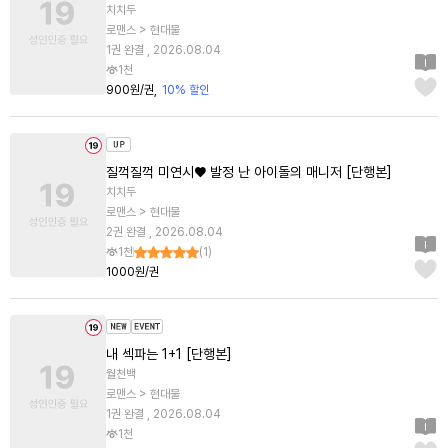
치치두
로맨스 > 현대물
1권 완결 , 2026.08.04
1천
900원/권
10% 할인
질꺽질꺽 미연시♥ 발정 난 아이돌의 매니저 [단행본]
치치두
로맨스 > 현대물
2권 완결 , 2026.08.04
1천
(
1
)
1000원/권
내 섹파는 1+1 [단행본]
월천백
로맨스 > 현대물
1권 완결 , 2026.08.04
1천