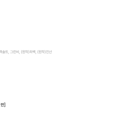
랙솔트, 그린비, (원작)좌백, (원작)진산
반판]