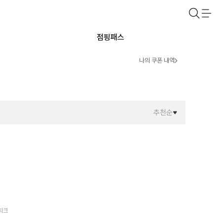
점핑패스
나의 쿠폰 내역
추천순
라치크