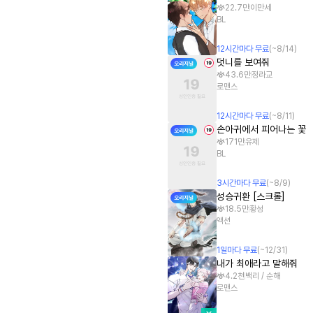
22.7만
이만세
BL
12
시간
마다 무료
(~
8/14
)
덧니를 보여줘
43.6만
정라교
로맨스
12
시간
마다 무료
(~
8/11
)
손아귀에서 피어나는 꽃
171만
유제
BL
3
시간
마다 무료
(~
8/9
)
성승귀환 [스크롤]
18.5만
황성
액션
1
일
마다 무료
(~
12/31
)
내가 최애라고 말해줘
4.2천
백리 / 순해
로맨스