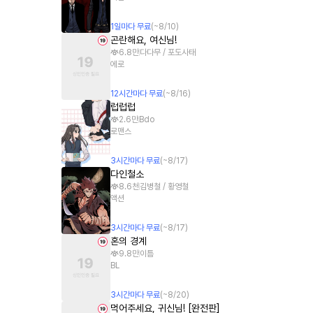
1
일
마다 무료
(~
8/10
)
곤란해요, 여신님!
6.8만
다다무 / 포도사태
에로
12
시간
마다 무료
(~
8/16
)
럽럽럽
2.6만
Bdo
로맨스
3
시간
마다 무료
(~
8/17
)
다인철소
8.6천
김병철 / 황영철
액션
3
시간
마다 무료
(~
8/17
)
혼의 경계
9.8만
이틈
BL
3
시간
마다 무료
(~
8/20
)
먹어주세요, 귀신님! [완전판]