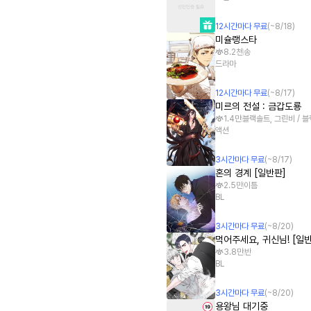
12
시간
마다 무료
(~
8/18
)
미슐랭스타
8.2천
송
드라마
12
시간
마다 무료
(~
8/17
)
미르의 전설 : 금갑도룡
1.4만
블랙솔트, 그린비 / 블
액션
3
시간
마다 무료
(~
8/17
)
혼의 경계 [일반판]
2.5만
이틈
BL
3
시간
마다 무료
(~
8/20
)
먹어주세요, 귀신님! [일
3.8만
반
BL
3
시간
마다 무료
(~
8/20
)
용왕님 대기중