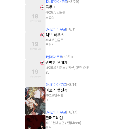
12
시간
마다 무료
(~
8/29
)
톡투미
28.5만
은별
로맨스
3
시간
마다 무료
(~
8/11
)
러브 하우스
4.5만
공주
로맨스
1
일
마다 무료
(~
8/11
)
완벽한 오메가
29.5만
히스 / 익선, (원작)이안
BL
6
시간
마다 무료
(~
8/14
)
미로의 행진곡
2.8만
주한
BL
3
시간
마다 무료
(~
8/17
)
블러드레인
1.1천
백승훈 / 민(Meen)
액션