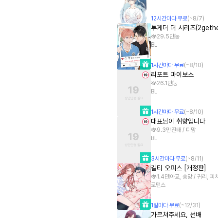
12
시간
마다 무료
(~
8/7
)
투게더 더 시리즈(2gether
29.5만
눙
BL
1
시간
마다 무료
(~
8/10
)
리포트 마이보스
26.1만
눙
BL
1
시간
마다 무료
(~
8/10
)
대표님이 취향입니다
9.3만
진태 / 디망
BL
3
시간
마다 무료
(~
8/11
)
길티 오피스 [개정판]
1.4만
아교, 송망 / 귀리, 피
로맨스
1
일
마다 무료
(~
12/31
)
가르쳐주세요, 선배