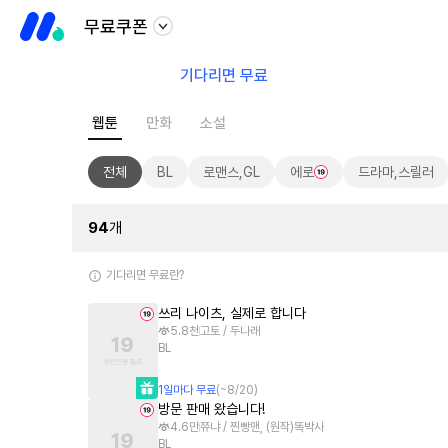
무료쿠폰
기다리면 무료
웹툰
만화
소설
전체
BL
로맨스,GL
에로
드라마,스릴러
94
개
기다리면 무료란?
쓰리 나이츠, 실제로 합니다
5.8천
고토 / 두나래
BL
1
일
마다 무료
(~
8/20
)
방문 판매 왔습니다!
4.6만
쮸냐 / 찐빵맨, (원작)똑박사
BL