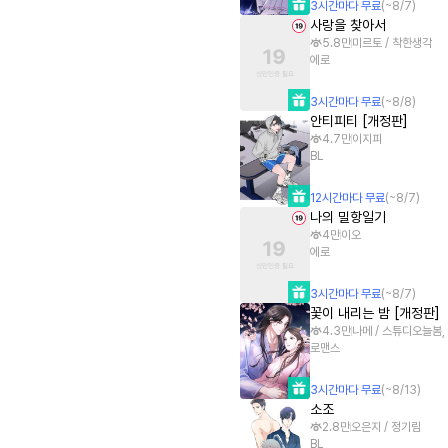
3
시간
마다 무료
(~
8/7
)
사랑을 찾아서
5.8만
미르토 / 착한생각
에로
3
시간
마다 무료
(~
8/8
)
안티피티 [개정판]
4.7만
이지피
BL
12
시간
마다 무료
(~
8/7
)
나의 밀항일기
4만
이오
에로
3
시간
마다 무료
(~
8/7
)
꽃이 내리는 밤 [개정판]
4.3만
나메 / 스튜디오늘봄,
로맨스
3
시간
마다 무료
(~
8/13
)
소조
2.8만
오은지 / 정기림
BL