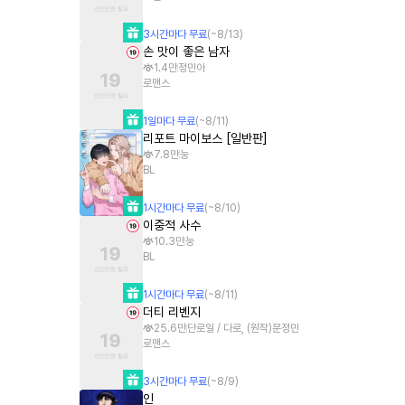
3
시간
마다 무료
(~
8/13
)
손 맛이 좋은 남자
1.4만
정민아
로맨스
1
일
마다 무료
(~
8/11
)
리포트 마이보스 [일반판]
7.8만
눙
BL
1
시간
마다 무료
(~
8/10
)
이중적 사수
10.3만
눙
BL
1
시간
마다 무료
(~
8/11
)
더티 리벤지
25.6만
단로일 / 다로, (원작)문정민
로맨스
3
시간
마다 무료
(~
8/9
)
인