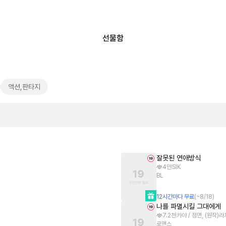
선물함
액션,판타지
잘못된 연애방식
4만
SIK
BL
12
시간
마다 무료
(~
8/18
)
나를 파멸시킬 그대에게
7.2천
카야 / 점면, (원작)
로맨스