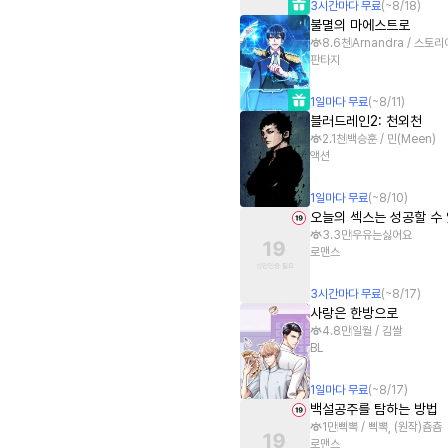
3
시간
마다 무료
(~
8/18
)
불멸의 마에스트로
8.6천
Arnandra / 스토
판타지
1
일
마다 무료
(~
8/11
)
블러드레인2: 천외천
2.1천
백승훈 / 민(Meen)
액션
1
일
마다 무료
(~
8/10
)
오늘의 섹스는 성공할 수
3.3만
우유는싫어요
로맨스
3
시간
마다 무료
(~
8/17
)
사랑은 한방으로
4.8만
일월 / 김쌀
BL
1
일
마다 무료
(~
8/17
)
백설공주를 탐하는 방법
1만
삑뽁 / 삑뽁, (원작)춈춈
로맨스