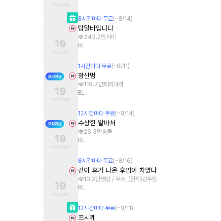
8
시간
마다 무료
(~
8/14
)
탑알바입니다
343.2만
지미
BL
1
시간
마다 무료
(~
8/11
)
장산범
119.7만
테리야끼
BL
12
시간
마다 무료
(~
8/14
)
수상한 알바처
26.3만
송물
BL
8
시간
마다 무료
(~
8/16
)
같이 휴가 나온 후임이 차였다
10.2만
영감 / 우쓰, (원작)강우림
BL
12
시간
마다 무료
(~
8/11
)
프시케