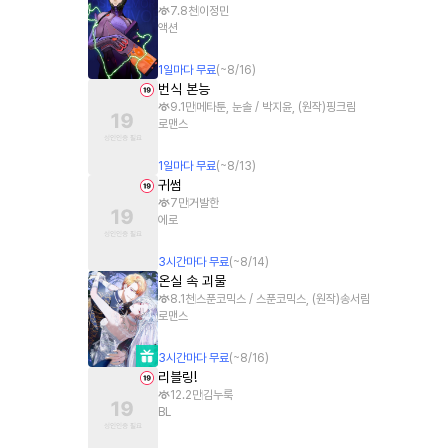
7.8천
이정민
액션
1
일
마다 무료
(~
8/16
)
번식 본능
9.1만
메타툰, 눈솔 / 박지윤, (원작)핑크림
로맨스
1
일
마다 무료
(~
8/13
)
귀썸
7만
거발한
에로
3
시간
마다 무료
(~
8/14
)
온실 속 괴물
8.1천
스푼코믹스 / 스푼코믹스, (원작)송서림
로맨스
3
시간
마다 무료
(~
8/16
)
리블링!
12.2만
김누룩
BL