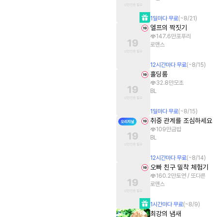
1
일
마다 무료
(~
8/21
)
엘프의 짝짓기
147.6만
포푸리
로맨스
12
시간
마다 무료
(~
8/15
)
홀딩룸
32.8만
모초
BL
1
일
마다 무료
(~
8/15
)
취중 관계를 조심하세요
109만
금밥
BL
12
시간
마다 무료
(~
8/14
)
오빠 친구 밀착 체험기
160.2만
토연 / 또다른
로맨스
1
시간
마다 무료
(~
8/9
)
최강의 냄새