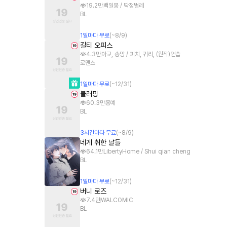
19.2만
백일몽 / 딱정벌레
BL
1
일
마다 무료
(~
8/9
)
길티 오피스
4.3만
아교, 송망 / 피치, 귀리, (원작)언솝
로맨스
1
일
마다 무료
(~
12/31
)
블러핑
60.3만
홍예
BL
3
시간
마다 무료
(~
8/9
)
네게 취한 날들
64.1만
LibertyHome / Shui qian cheng
BL
1
일
마다 무료
(~
12/31
)
버니 로즈
7.4만
WALCOMIC
BL