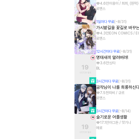
4.6만
이응이 / 희희, (원작
로맨스
1
일
마다 무료
(~
8/31
)
가시밭길을 꽃길로 바꾸는
4.3만
EON COMICS / 
로맨스
12
시간
마다 무료
(~
8/31
)
명태새끼 말려버려!
3.6만
싯타
BL
3
시간
마다 무료
(~
8/31
)
공작님이 나를 희롱하신
7.5천
따비 / 규르
로맨스
3
시간
마다 무료
(~
8/14
)
슬기로운 어플생활
17.1만
야그돈 / 맛기니
에로