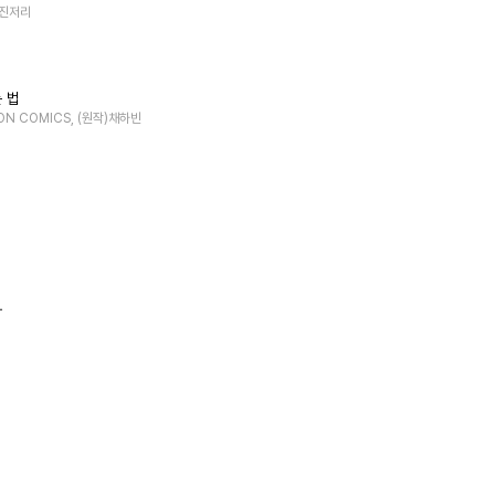
)진저리
 법
EON COMICS, (원작)채하빈
다