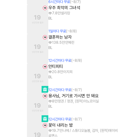
6
시간
마다 무료
(~
8/7
)
우주 최악의 그녀석
7.8만
넬리캉
BL
1
일
마다 무료
(~
8/8
)
결혼하는 남자
138.5만
인혜린
BL
12
시간
마다 무료
(~
8/8
)
안티피티
20.8만
이지피
BL
12
시간
마다 무료
(~
8/7
)
용사님, 거기로 가시면 안 돼요
8만
정권 / 정권, (원작)아노르이실
BL
12
시간
마다 무료
(~
8/7
)
꽃이 내리는 밤
19.7만
나메 / 스튜디오늘봄, 감자, (원작)에이비
로맨스