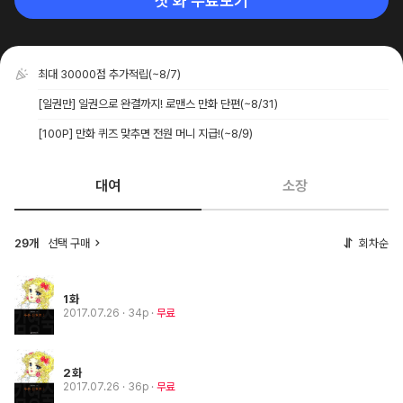
첫 화 무료보기
최대 30000점 추가적립
(~8/7)
[일권만] 일권으로 완결까지! 로맨스 만화 단편
(~8/31)
[100P] 만화 퀴즈 맞추면 전원 머니 지급!
(~8/9)
대여
소장
선택 구매
회차순
29개
1화
2017.07.26
· 34p
무료
2화
2017.07.26
· 36p
무료