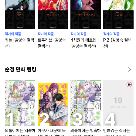
작가의 작품
작가의 작품
작가의 작품
작가의 작품
카논 (김영숙 컬렉
트루러브 (김영숙
4차원의 메르헨
P·Z (김영숙 컬렉
션)
컬렉션)
(김영숙 컬렉션)
션)
순정 만화 랭킹
외톨이에는 익숙하
야쿠자 때문에 목
외톨이에는 익숙하
빈틈없는 상사는