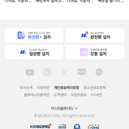
니까요. 약혼자 방
욕탕에서 일하고
니까요. 약혼자 방
욕망을 숨기지 않
치 중!
있습니다
치 중! [단행본]
는다 (완전판) [스
크롤]
10배 적립, 2시간 먼저
원스토어에서
완전판+
설치
완전판 설치
Google Play에서
무협만화 플랫폼
일반판 설치
강툰 설치
회사소개
이용약관
개인정보처리방침
청소년보호정책
블루머니이용약관
고객센터
사업자정보
PC버전
미스터블루(주)
© Mr.Blue Corp. All rights reserved.