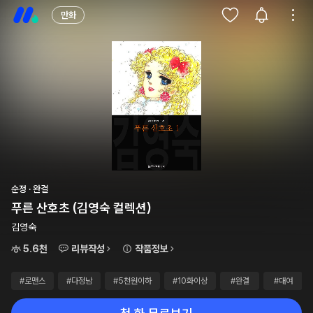
만화
순정 · 완결
푸른 산호초 (김영숙 컬렉션)
김영숙
5.6천
리뷰작성
작품정보
#로맨스
#다정남
#5천원이하
#10화이상
#완결
#대여