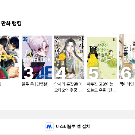
 만화 랭킹
잇
블루 록 [단행본]
약사의 혼잣말(마
야무진 고양이는
책이라면 
오마오의 후궁 수
오늘도 우울 [단행
수께끼 풀이수첩)
본]
[단행본]
미스터블루 앱 설치