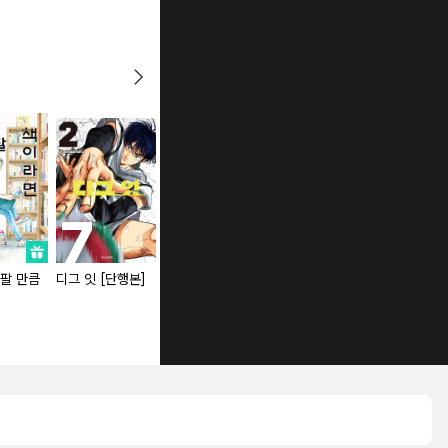
팔 만큼
디그 잇 [단행본]
아오이 군의 음담
기프티드 [단행본]
패설은 참을 수 없
어 [단행본]