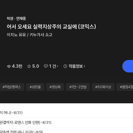
학원 · 연재중
어서 오세요 실력지상주의 교실에 (코믹스)
이치노 유유 / 키누가사 쇼고
4.3천
5.0
1 건
작품정보
#학원/캠퍼스
#성장물
#영상화
#1만~2만원
#50화이상
#별점4
출석 머니
(~8/31)
 완결까지! 로맨스 만화 단편
(~8/31)
 맞추면 전원 머니 지급!
(~8/9)