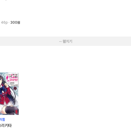
· 46p
300원
··· 펼치기
작품
호리키타