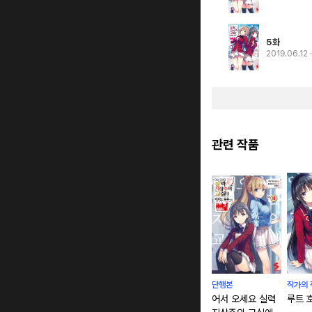
5화
2019.06.12
관련 작품
단행본
작가의 
어서 오세요 실력
루트 