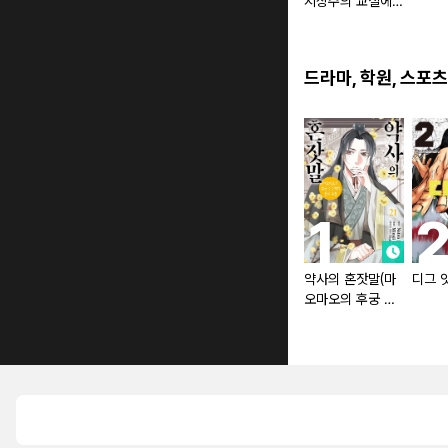
지상주의 교실에
(코믹스) [단행본]
드라마, 학원, 스포츠
약사의 혼잣말(마
디그 
오마오의 후궁 수
수께끼 풀이수첩)