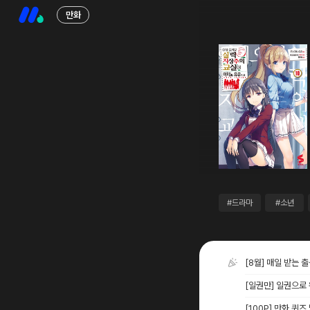
만화
#드라마
#소년
[8월] 매일 받는 
[일권만] 일권으로
[100P] 만화 퀴즈