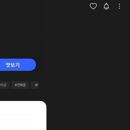
맛보기
점이상
#연재중
#대여