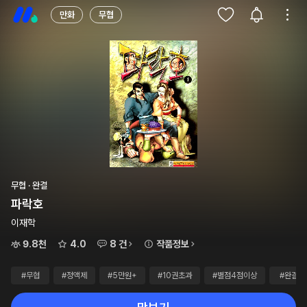
만화
무협
무협 · 완결
파락호
이재학
9.8천
4.0
8 건
작품정보
#무협
#정액제
#5만원+
#10권초과
#별점4점이상
#완결