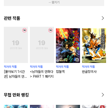
··· 펼치기
관련 작품
작가의 작품
작가의 작품
작가의 작품
작가의 작품
[몰아보기 1시간
<남자들의 만화다
첩혈객
반골장의사
권] 남자들의 만화
> PART 1 패키지
다 : 제2막 초월자
들
무협 만화 랭킹