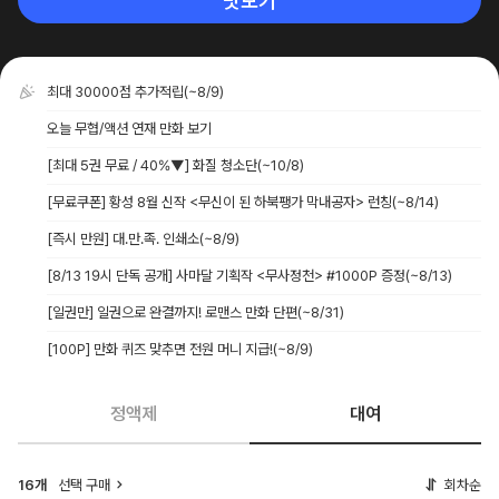
맛보기
최대 30000점 추가적립
(~8/9)
오늘 무협/액션 연재 만화 보기
[최대 5권 무료 / 40%▼] 화질 청소단
(~10/8)
[무료쿠폰] 황성 8월 신작 <무신이 된 하북팽가 막내공자> 런칭
(~8/14)
[즉시 만원] 대.만.족. 인쇄소
(~8/9)
[8/13 19시 단독 공개] 사마달 기획작 <무사정천> #1000P 증정
(~8/13)
[일권만] 일권으로 완결까지! 로맨스 만화 단편
(~8/31)
[100P] 만화 퀴즈 맞추면 전원 머니 지급!
(~8/9)
정액제
대여
16개
선택 구매
회차순