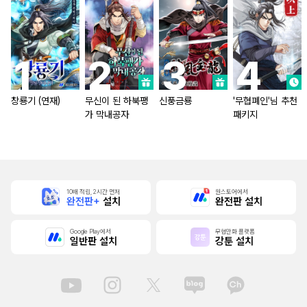
창룡기 (연재)
무신이 된 하북팽
신풍금룡
'무협폐인'님 추천
가 막내공자
패키지
10배 적립, 2시간 먼저
원스토어에서
완전판+
설치
완전판 설치
Google Play에서
무협만화 플랫폼
일반판 설치
강툰 설치