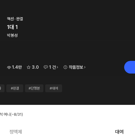
액션 · 완결
1대 1
박봉성
1.4만
3.0
1 건
작품정보
과
#완결
#단행본
#대여
출석 머니
(~8/31)
정액제
대여