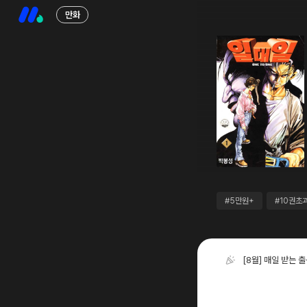
만화
#5만원+
#10권초
[8월] 매일 받는 