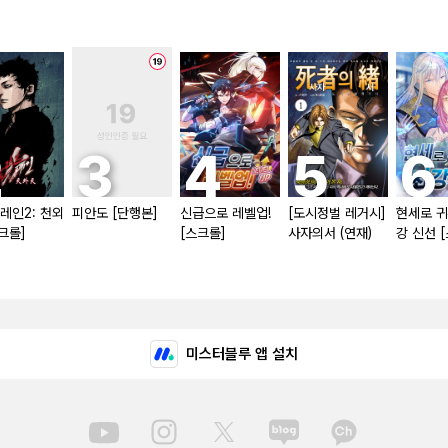
레인2: 천외
피안도 [단행본]
신급으로 레벨업!
[도시정벌 레거시]
현세로 귀
크롤]
[스크롤]
사자의서 (연재)
강 신선 
미스터블루 앱 설치