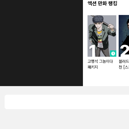
액션 만화 랭킹
고행석 그놈이다
블러드
패키지
천 [스