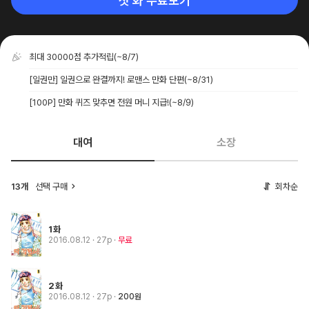
첫 화 무료보기
최대 30000점 추가적립
(~8/7)
[일권만] 일권으로 완결까지! 로맨스 만화 단편
(~8/31)
[100P] 만화 퀴즈 맞추면 전원 머니 지급!
(~8/9)
대여
소장
13개
선택 구매
회차순
1화
2016.08.12
· 27p
무료
2화
2016.08.12
· 27p
200원