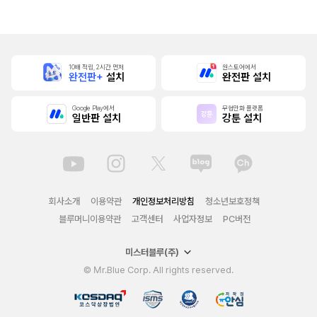
치 중!
있습니다
치 중! [단행본]
는다 (완전판) [스
크롤]
10배 적립, 2시간 먼저
원스토어에서
완전판+
설치
완전판 설치
Google Play에서
무협만화 플랫폼
일반판 설치
강툰 설치
회사소개
이용약관
개인정보처리방침
청소년보호정책
블루머니이용약관
고객센터
사업자정보
PC버전
미스터블루(주)
© Mr.Blue Corp. All rights reserved.