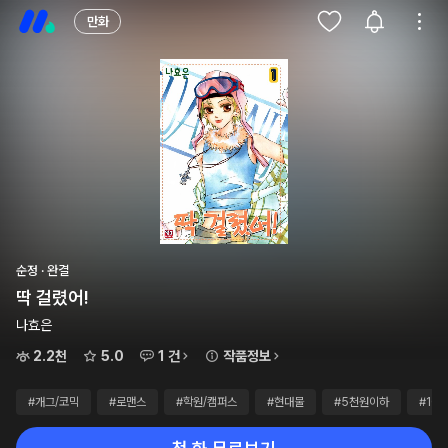
만화
순정 · 완결
딱 걸렸어!
나효은
2.2천
5.0
1 건
작품정보
#개그/코믹
#로맨스
#학원/캠퍼스
#현대물
#5천원이하
#10