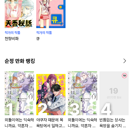
작가의 작품
작가의 작품
천향비화
큐
순정 만화 랭킹
외톨이에는 익숙하
야쿠자 때문에 목
외톨이에는 익숙하
빈틈없는 상사는
니까요. 약혼자 방
욕탕에서 일하고
니까요. 약혼자 방
욕망을 숨기지 않