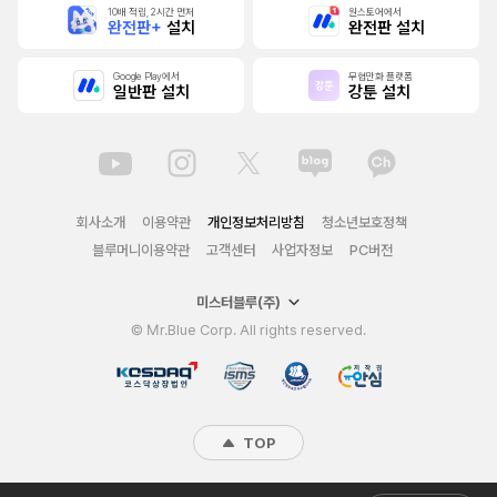
10배 적립, 2시간 먼저
원스토어에서
완전판+
설치
완전판 설치
Google Play에서
무협만화 플랫폼
일반판 설치
강툰 설치
회사소개
이용약관
개인정보처리방침
청소년보호정책
블루머니이용약관
고객센터
사업자정보
PC버전
미스터블루(주)
© Mr.Blue Corp. All rights reserved.
TOP