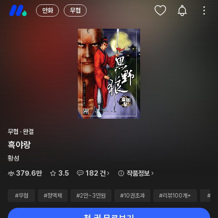
만화
무협
무협 · 완결
흑야랑
황성
379.6만
3.5
182 건
작품정보
#무협
#정액제
#2만~3만원
#10권초과
#리뷰100개+
#완