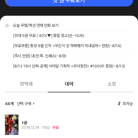
첫 권 무료보기
오늘 무협/액션 연재 만화 보기
[최대 5권 무료 / 40%▼] 화질 청소단
(~10/8)
[무료쿠폰] 황성 8월 신작 <무신이 된 하북팽가 막내공자> 런칭
(~8/14)
[즉시 만원] 대.만.족. 인쇄소
(~8/9)
[8/13 19시 단독 공개] 사마달 기획작 <무사정천> #1000P 증정
(~8/13)
정액제
대여
소장
48개
선택 구매
회차순
1권
2018.12.14
· 110p
무료