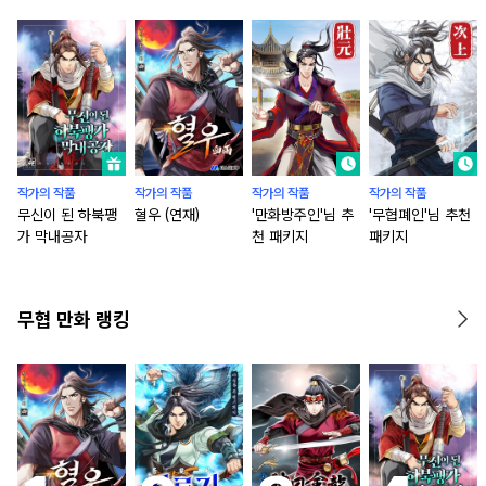
작가의 작품
작가의 작품
작가의 작품
작가의 작품
무신이 된 하북팽
혈우 (연재)
'만화방주인'님 추
'무협폐인'님 추천
가 막내공자
천 패키지
패키지
무협 만화 랭킹