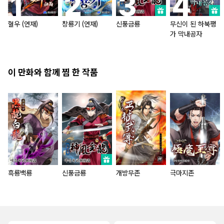
혈우 (연재)
창룡기 (연재)
신풍금룡
무신이 된 하북팽
가 막내공자
이 만화와 함께 찜 한 작품
흑룡백룡
신풍금룡
개방무존
극마지존