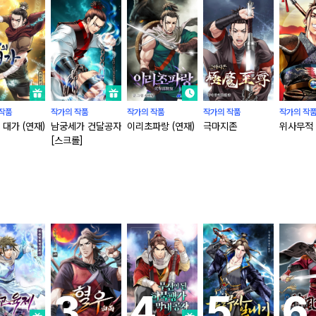
작품
작가의 작품
작가의 작품
작가의 작품
작가의 작
 대가 (연재)
남궁세가 건달공자
이리초파랑 (연재)
극마지존
위사무적 
[스크롤]