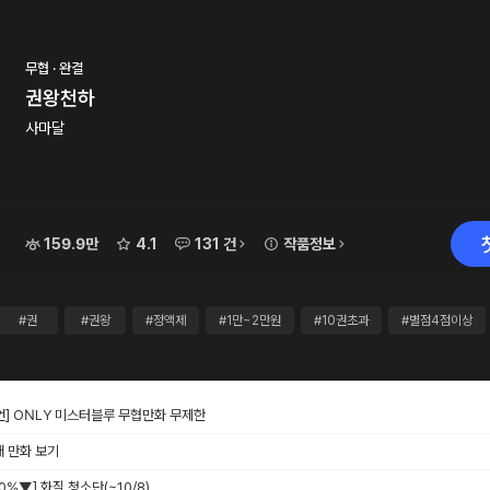
무협 · 완결
권왕천하
사마달
159.9만
4.1
131 건
작품정보
#권
#권왕
#정액제
#1만~2만원
#10권초과
#별점4점이상
언] ONLY 미스터블루 무협만화 무제한
재 만화 보기
 40%▼] 화질 청소단
(~10/8)