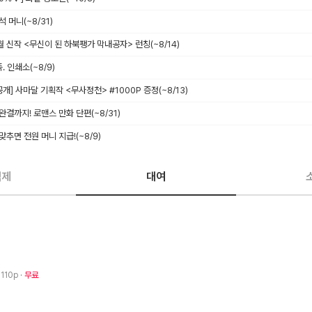
출석 머니
(~8/31)
8월 신작 <무신이 된 하북팽가 막내공자> 런칭
(~8/14)
족. 인쇄소
(~8/9)
독 공개] 사마달 기획작 <무사정천> #1000P 증정
(~8/13)
 완결까지! 로맨스 만화 단편
(~8/31)
 맞추면 전원 머니 지급!
(~8/9)
액제
대여
· 110p
무료