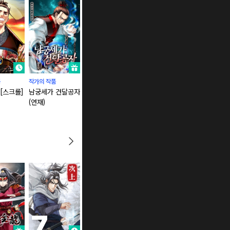
품
작가의 작품
작가의 작품
작가의 작품
작가의 작품
[스크롤]
남궁세가 건달공자
무영신존
이리초파랑 [스크
이리초파랑 
(연재)
롤]
본]