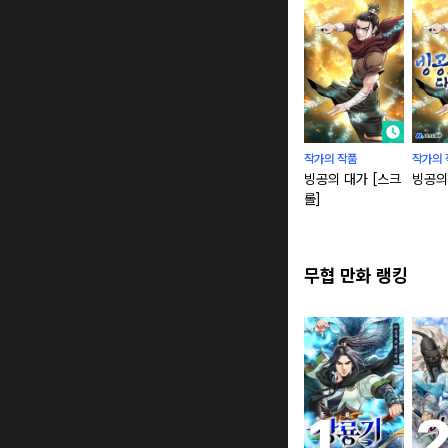
작가의 작품
작가의 
빙공의 대가 [스크
빙공의
롤]
무협 만화 랭킹