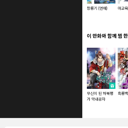
창룡기 (연재)
마교육
이 만화와 함께 찜 한
무신이 된 하북팽
흑룡백
가 막내공자