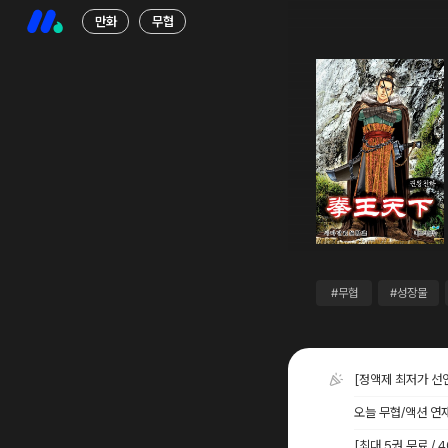
만화
무협
#무협
#성장물
[정액제 최저가 선
오늘 무협/액션 연
[최대 5권 무료 /