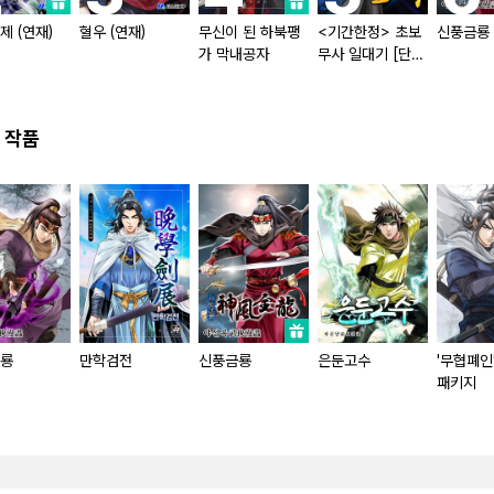
제 (연재)
혈우 (연재)
무신이 된 하북팽
<기간한정> 초보
신풍금룡
가 막내공자
무사 일대기 [단행
본]
 작품
룡
만학검전
신풍금룡
은둔고수
'무협폐인
패키지