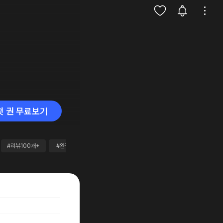
첫 권 무료보기
#리뷰100개+
#완결
#단행본
#대여