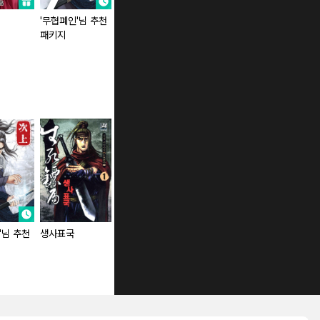
'무협폐인'님 추천
절대무쌍 (연재)
권왕독존 (연재)
패키지
'님 추천
생사표국
무사정천 (연재)
마교육제 (연재)
폐마후인