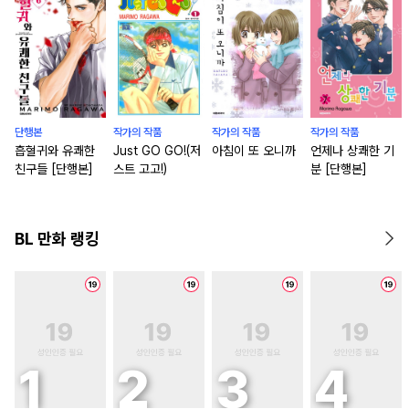
단행본
작가의 작품
작가의 작품
작가의 작품
흡혈귀와 유쾌한
Just GO GO!(저
아침이 또 오니까
언제나 상쾌한 기
친구들 [단행본]
스트 고고!)
분 [단행본]
BL 만화 랭킹