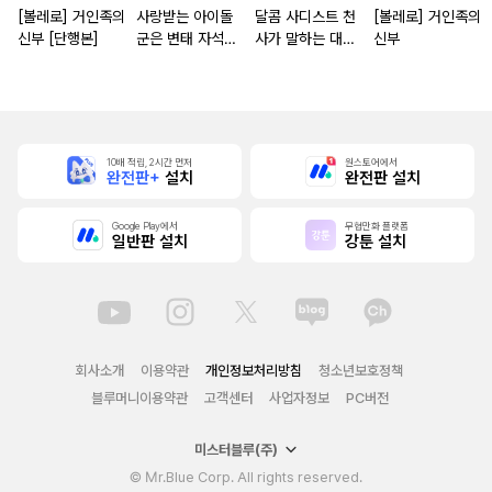
[볼레로] 거인족의
사랑받는 아이돌
달콤 사디스트 천
[볼레로] 거인족의
신부 [단행본]
군은 변태 자석
사가 말하는 대로
신부
[스크롤]
[단행본]
10배 적립, 2시간 먼저
원스토어에서
완전판+
설치
완전판 설치
Google Play에서
무협만화 플랫폼
일반판 설치
강툰 설치
회사소개
이용약관
개인정보처리방침
청소년보호정책
블루머니이용약관
고객센터
사업자정보
PC버전
미스터블루(주)
© Mr.Blue Corp. All rights reserved.