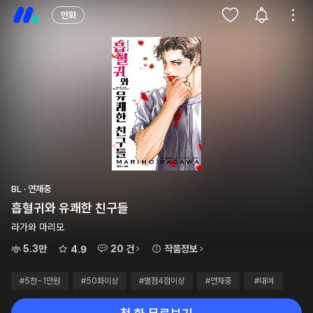
만화
BL · 연재중
흡혈귀와 유쾌한 친구들
라가와 마리모
5.3만
20 건
작품정보
4.9
#5천~1만원
#50화이상
#별점4점이상
#연재중
#대여