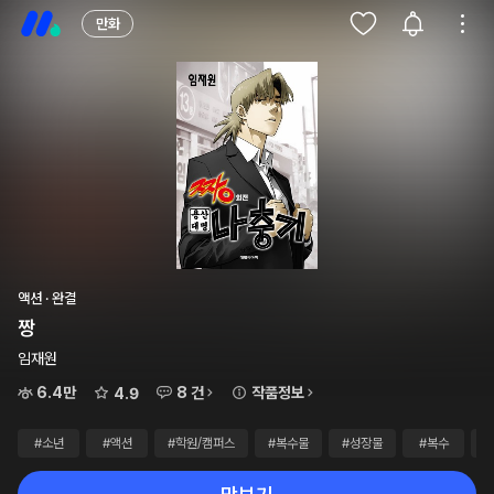
만화
액션 · 완결
짱
임재원
6.4만
8 건
작품정보
4.9
#소년
#액션
#학원/캠퍼스
#복수물
#성장물
#복수
#