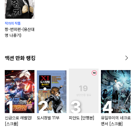
작가의 작품
짱-번외편-(용산대
명 나충기)
액션 만화 랭킹
신급으로 레벨업!
도시정벌 11부
피안도 [단행본]
유일무이의 네크로
[스크롤]
맨서 [스크롤]