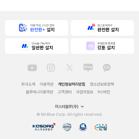
10배 적립, 2시간 먼저
원스토어에서
완전판+
설치
완전판 설치
Google Play에서
무협만화 플랫폼
일반판 설치
강툰 설치
회사소개
이용약관
개인정보처리방침
청소년보호정책
블루머니이용약관
고객센터
사업자정보
PC버전
미스터블루(주)
© Mr.Blue Corp. All rights reserved.