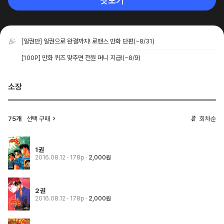
맛보기
[일권만] 일권으로 완결까지! 로맨스 만화 단편
(~8/31)
[100P] 만화 퀴즈 맞추면 전원 머니 지급!
(~8/9)
소장
75개
선택 구매
회차순
1권
2016.08.12
· 178p
2,000원
2권
2016.08.12
· 178p
2,000원