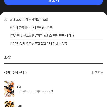
맛보기
최대 30000점 추가적립
(~8/9)
원작이 궁금해? <애니 원작관> 주목!
[일권만] 일권으로 완결까지! 로맨스 만화 단편
(~8/31)
[100P] 만화 퀴즈 맞추면 전원 머니 지급!
(~8/9)
소장
45개
선택 구매
회차순
1권
2019.01.02
· 190p
4,000원
2권