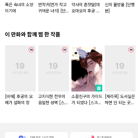
록은 숙녀의 소양
먼작귀(먼가 작고
약사의 혼잣말(마
신의 물방울 [단행
이기에
귀여운 녀석) [단
오마오의 후궁 수
본]
행본]
수께끼 풀이수첩)
[단행본]
이 만화와 함께 찜 한 작품
[비애] 후궁의 오
고지식한 전무의
소꿉친구의 가이드
[체리콕] 도서실은
메가 설화의 장
음밀한 성벽 [스크
가 되었다 [스크
하면 안 되는 곳
롤]
롤]
[단행본]
10배 적립, 2시간 먼저
원스토어에서