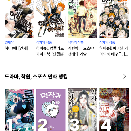
연재작
작가의 작품
작가의 작품
작가의 작품
하이큐!! [연재]
하이큐!! 컴플리트
궤변학파 요츠야
하이큐!! 파이널 가
가이드북 [단행본]
선배의 괴담
이드북 배구극! [단
행본]
드라마, 학원, 스포츠 만화 랭킹