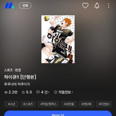
만화
스포츠 · 완결
하이큐!! [단행본]
후루다테 하루이치
2.2만
5.0
4 건
작품정보
#소년
#스포츠
#학원/캠퍼스
#성장물
#영상화
#5만원+