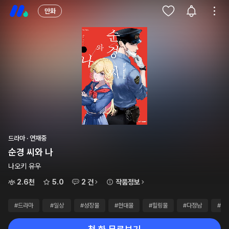
만화
드라마 · 연재중
순경 씨와 나
나오키 유우
2.6천
5.0
2 건
작품정보
#드라마
#일상
#성장물
#현대물
#힐링물
#다정남
#까