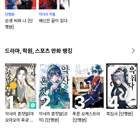
단행본
작가의 작품
순경 씨와 나 [단
배신은 끝이 없다
행본]
드라마, 학원, 스포츠 만화 랭킹
약사의 혼잣말(마
약사의 혼잣말(코
푸른 오케스트라
흑집사 [단행본]
오마오의 후궁 수
믹) [단행본]
[단행본]
수께끼 풀이수첩)