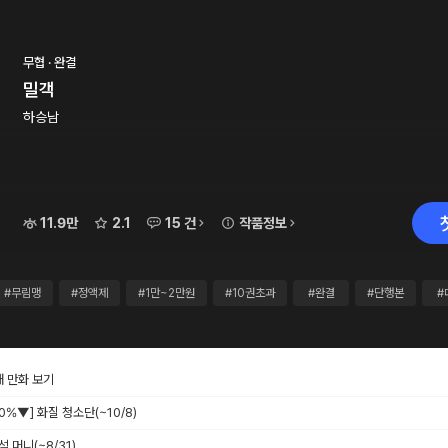
무협 · 완결
밀객
하승남
11.9만
2.1
15 건
작품정보
#무림맹
#정액제
#1만~2만원
#10권초과
#완결
#단행본
#
재 만화 보기
 40%▼] 화질 청소단
(~10/8)
출석 머니
(~8/31)