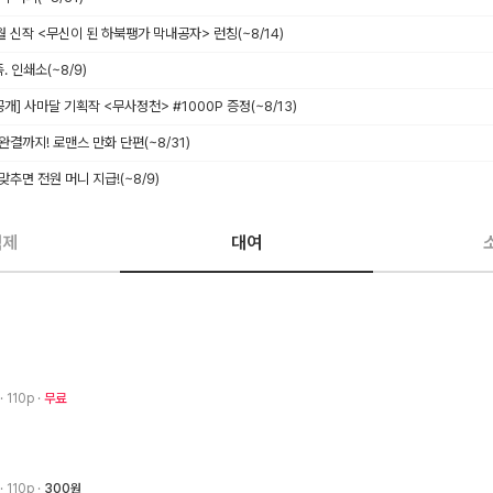
8월 신작 <무신이 된 하북팽가 막내공자> 런칭
(~8/14)
족. 인쇄소
(~8/9)
독 공개] 사마달 기획작 <무사정천> #1000P 증정
(~8/13)
 완결까지! 로맨스 만화 단편
(~8/31)
 맞추면 전원 머니 지급!
(~8/9)
액제
대여
· 110p
무료
· 110p
300원