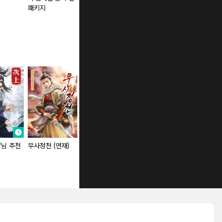
패키지
'님 추천
무사정천 (연재)
폐마후인
개방무존
천상천하 사