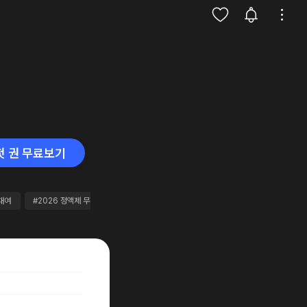
첫 권 무료보기
대여
#2026 정액제 무협
#자객