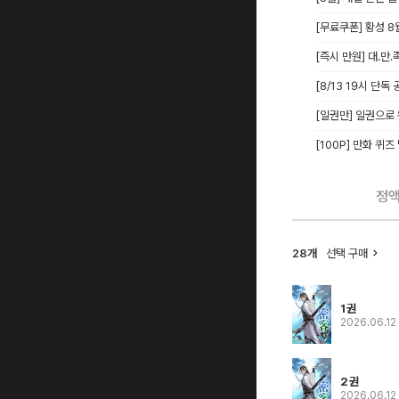
[무료쿠폰] 황성 
[즉시 만원] 대.만.
[8/13 19시 단
[일권만] 일권으로
[100P] 만화 퀴즈
정
28개
선택 구매
1권
2026.06.12
2권
2026.06.12