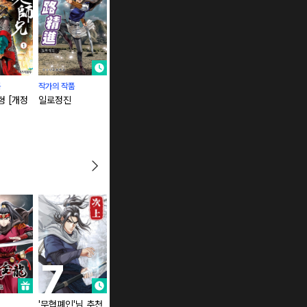
품
작가의 작품
작가의 작품
작가의 작품
작가의 작품
 [개정
일로정진
무적표사 [개정판]
전왕전설
무적쌍교 [
'무협폐인'님 추천
절대무쌍 (연재)
권왕독존 (연재)