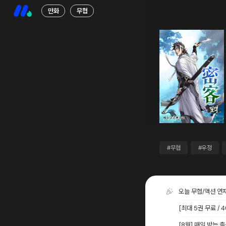
만화
무협
#무협
#우정
오늘 무협/액션 연
[최대 5권 무료 /
[8월] 매일 받는 