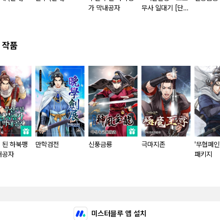
가 막내공자
무사 일대기 [단행
본]
 작품
 된 하북팽
만학검전
신풍금룡
극마지존
'무협폐인
내공자
패키지
미스터블루 앱 설치