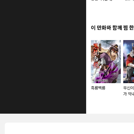
이 만화와 함께 찜 한
흑룡백룡
무신이
가 막