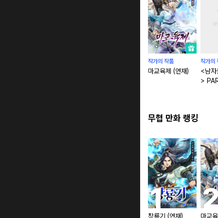
작가의 작품
작가의 
마교육제 (연재)
<남자
> PA
무협 만화 랭킹
창룡기 (연재)
마교육