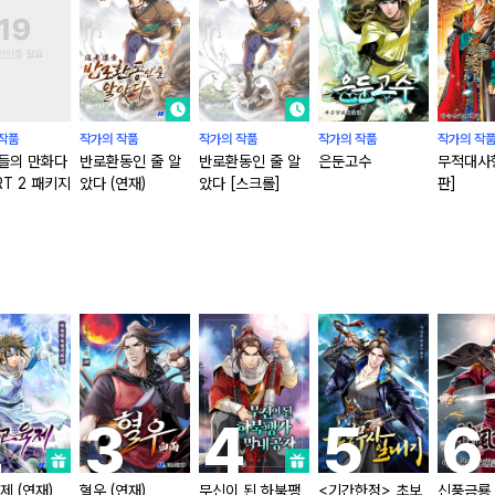
작품
작가의 작품
작가의 작품
작가의 작품
작가의 작
들의 만화다
반로환동인 줄 알
반로환동인 줄 알
은둔고수
무적대사형
RT 2 패키지
았다 (연재)
았다 [스크롤]
판]
제 (연재)
혈우 (연재)
무신이 된 하북팽
<기간한정> 초보
신풍금룡